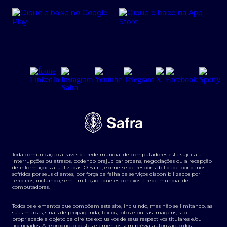
Cartão Safra Empresas
PRSAC
Empréstimo e financiamentos PJ
Regras e Parâmetros de Atuação Banco Safra
Seguros para empresas
Relações com investidores
Derivativos
Remuneração Diferenciada FEE BASED
Agronegócios
Segurança da Informação
Tarifas e serviços Pessoa Física
Termos de Uso
Transparência de remuneração
Guia de Classificação de Natureza Cambial
Toda comunicação através da rede mundial de computadores está sujeita a
Termos e Condições para Portabilidade de Investimento
interrupções ou atrasos, podendo prejudicar ordens, negociações ou a recepção
de informações atualizadas. O Safra, exime-se de responsabilidade por danos
sofridos por seus clientes, por força de falha de serviços disponibilizados por
terceiros, incluindo, sem limitação aqueles conexos à rede mundial de
computadores.
Todos os elementos que compõem este site, incluindo, mas não se limitando, as
suas marcas, sinais de propaganda, textos, fotos e outras imagens, são
propriedade e objeto de direitos exclusivos de seus respectivos titulares e/ou
licenciados. A reprodução destes elementos sem prévia autorização dos