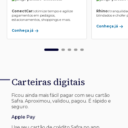
ConectCar:
otimize tempo e agilize
Rhino:
tranquilida
pagamentos em pedágios,
blindados e chofer p
estacionamentos, shoppings e mais.
Conheça já
Conheça já
Carteiras digitais
Ficou ainda mais fácil pagar com seu
cartão
Safra. Aproximou, validou, pagou. É rápido e
seguro.
Apple Pay
Use seu cartão de crédito Safra no app