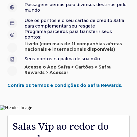
sorteios e muito mais. Faça seu cadastro e aproveite.
roubo e/ou incêndio acidental ao alugar carro no Brasil.
sorteios e muito mais. Faça seu cadastro e aproveite.
Confira aqui o regulamento.
Visa Luxury Hotel Collection:
experiências em
•
Passagens aéreas para diversos destinos pelo
Saiba mais sobre esses e outros benefícios.
hotéis renomados.
mundo
Saiba mais sobre esses e outros benefícios.
Saiba mais sobre esses e outros benefícios.
Saiba mais sobre esses e outros benefícios.
*Cartão não disponível para novas contratações.
Use os pontos e o seu cartão de crédito Safra
*Cartão não disponível para novas contratações.
para complementar seu resgate
*Cartão não disponível para novas contratações.
Programa parceiros para transferir seus
pontos:
Livelo (com mais de 11 companhias aéreas
nacionais e internacionais disponíveis)
Seus pontos na palma de sua mão
Acesse o App Safra > Cartões > Safra
Rewards > Acessar
Confira os termos e condições do Safra Rewards.
Salas Vip ao redor do