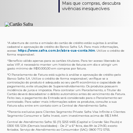
Como verifico os acessos a sala?
Onde consulto meu saldo de pontos?
A entrega é de responsabilidade do fornecedor e será
Livelo?
Mais que compras, descubra
Os acessos podem ser acompanhados e utilizados via
Acesse o App Safra > Cartões > Safra Rewards e consulte
feita por Transportadora ou Correios. O fornecedor do
Para solicitar a transferência dos seus pontos, basta
vivências inesquecíveis
APP Visa Airport Companion. Baixe o app na loja de
sua pontuação. Você também poderá ver a pontuação
produto escolhido verificará o que atende sua região e
acessar o Safra Rewards via App e seguir quatro passos:
aplicativos do seu celular e cadastre seu cartão Safra.
em sua fatura.
fará o envio.
Menu Viagens > Transfira seus pontos > Livelo >
Selecionar a quantidade de pontos a ser transferido.
Posso entrar com acompanhantes?
Os meus Pontos Safra Rewards têm validade?
Em quanto tempo meu produto será entregue?
Os 4 acessos são concedidos ao titular que pode utilizá-
Sim, variando de acordo com o cartão que você possui.
O prazo varia de acordo com o produto escolhido e
Fez compras internacionais com seu cartão de
los liberando o acesso dos acompanhantes.
No Cartão Visa Empresarial, os pontos expiram em 12
endereço de entrega, mas fique tranquilo que
crédito Safra?
meses e, nos cartões, Safra Visa Platinum e Mastercard
informaremos isto para você no momento do resgate.
Confira
aqui
o histórico da taxa de câmbio (em dólar
¹A abertura de conta e emissão do cartão de crédito estão sujeitas à análise
cadastral e aprovação de crédito do Banco Safra S.A. Para mais informações,
Black em 24 meses, a partir do pagamento da respectiva
americano).
acesse:
https://www.safra.com.br/abra-sua-conta.htm
. Utilize o crédito de
Onde posso acompanhar meus pedidos?
fatura. Nos cartões Safra Visa Infinite os pontos não têm
forma responsável.
É simples: acesse a plataforma Safra Rewards, clique em
validade.
²Beneficio válido apenas para os cartões titulares. Para ter acesso liberado às
Menu > Minha conta > Pedidos e pronto.
salas VIP, é necessário manter um histórico de faturas em dia e atingir um
Não tenho pontos suficientes para resgatar um
gasto mínimo de R$10.000,00 em compras por fatura​.
Não recebi meu produto, o que devo fazer?
produto, o que eu faço?
³O Parcelamento de Fatura está sujeito à análise e aprovação de crédito pelo
Entre em contato conosco através da Central de
Banco Safra S.A. Utilize o crédito de forma responsável, verifique se a
A plataforma Safra Rewards conta com produtos de
contratação do produto é adequada ao seu perfil econômico e capacidade de
Atendimento Cartões de Crédito Safra, nos telefones
todos os valores. Caso não tenha pontos suficientes,
pagamento, evite situações de Superendividamento. Os produtos possuem
4001-4460 (Grande São Paulo) ou 0800 728 4460
você pode completar a compra com o seu Cartão de
incidência de juros e impostos. Para contratar um Parcelamento, o Titular do
Cartão deverá descadastrar o débito automático antes do vencimento da Fatura.
(demais localidades). Nossos atendentes estão
Crédito Safra, pagando a diferença.
Feito isso, o pagamento da Entrada será considerado para o Parcelamento ser
preparados para rastrear pedidos e te auxiliar no que for
contratado. Para saber mais informações sobre os produtos, consulte a sua
Quem pode utilizar meus Pontos Safra Rewards?
necessário.
Fatura e/ou entre em contato com a Central de Atendimento Safra.
O titular do Cartão de Crédito que esteja com o
*Parceria exclusiva para Clientes Segmento Private Safra Visa Infinite e Clientes
Não gostei do meu pedido e desejo trocar, o que
pagamento da fatura em dia. Lembre-se que, caso você
Segmento Consumer e Safra Invest, com investimentos acima de R$ 3 MM.
devo fazer?
tenha um cartão adicional, ele também pontuará para
Central de Atendimento Safra: 55 (11) 3253 4455 (Capital e Grande São Paulo) e
0300 105 1234 (Demais localidades) - De 2ª a 6ª feira, das 8h às 21h30, exceto
Entre em contato conosco através da Central de
você.
feriados. Serviço de Atendimento ao Consumidor (SAC): 0800 772 5755.
Atendimento Cartões de Crédito Safra, nos telefones