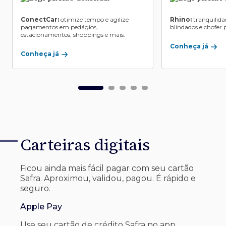
ConectCar:
otimize tempo e agilize
Rhino:
tranquilida
pagamentos em pedágios,
blindados e chofer p
estacionamentos, shoppings e mais.
Conheça já
Conheça já
Carteiras digitais
Ficou ainda mais fácil pagar com seu
cartão
Safra. Aproximou, validou, pagou. É rápido e
seguro.
Apple Pay
Use seu cartão de crédito Safra no app