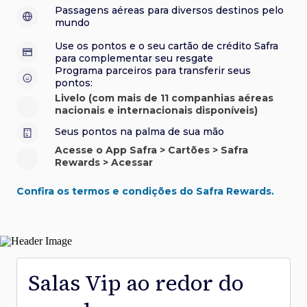
sorteios e muito mais. Faça seu cadastro e aproveite.
roubo e/ou incêndio acidental ao alugar carro no Brasil.
sorteios e muito mais. Faça seu cadastro e aproveite.
Confira aqui o regulamento.
Visa Luxury Hotel Collection:
experiências em
•
Passagens aéreas para diversos destinos pelo
Saiba mais sobre esses e outros benefícios.
hotéis renomados.
mundo
Saiba mais sobre esses e outros benefícios.
Saiba mais sobre esses e outros benefícios.
Saiba mais sobre esses e outros benefícios.
*Cartão não disponível para novas contratações.
Use os pontos e o seu cartão de crédito Safra
*Cartão não disponível para novas contratações.
para complementar seu resgate
*Cartão não disponível para novas contratações.
Programa parceiros para transferir seus
pontos:
Livelo (com mais de 11 companhias aéreas
nacionais e internacionais disponíveis)
Seus pontos na palma de sua mão
Acesse o App Safra > Cartões > Safra
Rewards > Acessar
Confira os termos e condições do Safra Rewards.
Salas Vip ao redor do