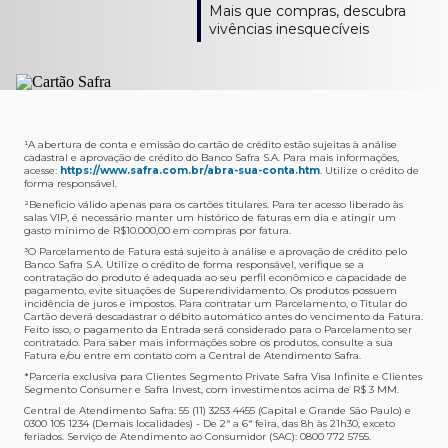
Como verifico os acessos a sala?
Onde consulto meu saldo de pontos?
A entrega é de responsabilidade do fornecedor e será
Livelo?
Mais que compras, descubra
Os acessos podem ser acompanhados e utilizados via
Acesse o App Safra > Cartões > Safra Rewards e consulte
feita por Transportadora ou Correios. O fornecedor do
Para solicitar a transferência dos seus pontos, basta
vivências inesquecíveis
APP Visa Airport Companion. Baixe o app na loja de
sua pontuação. Você também poderá ver a pontuação
produto escolhido verificará o que atende sua região e
acessar o Safra Rewards via App e seguir quatro passos:
aplicativos do seu celular e cadastre seu cartão Safra.
em sua fatura.
fará o envio.
Menu Viagens > Transfira seus pontos > Livelo >
Selecionar a quantidade de pontos a ser transferido.
Posso entrar com acompanhantes?
Os meus Pontos Safra Rewards têm validade?
Em quanto tempo meu produto será entregue?
Os 4 acessos são concedidos ao titular que pode utilizá-
Sim, variando de acordo com o cartão que você possui.
O prazo varia de acordo com o produto escolhido e
Fez compras internacionais com seu cartão de
los liberando o acesso dos acompanhantes.
No Cartão Visa Empresarial, os pontos expiram em 12
endereço de entrega, mas fique tranquilo que
crédito Safra?
meses e, nos cartões, Safra Visa Platinum e Mastercard
informaremos isto para você no momento do resgate.
Confira
aqui
o histórico da taxa de câmbio (em dólar
¹A abertura de conta e emissão do cartão de crédito estão sujeitas à análise
cadastral e aprovação de crédito do Banco Safra S.A. Para mais informações,
Black em 24 meses, a partir do pagamento da respectiva
americano).
acesse:
https://www.safra.com.br/abra-sua-conta.htm
. Utilize o crédito de
Onde posso acompanhar meus pedidos?
fatura. Nos cartões Safra Visa Infinite os pontos não têm
forma responsável.
É simples: acesse a plataforma Safra Rewards, clique em
validade.
²Beneficio válido apenas para os cartões titulares. Para ter acesso liberado às
Menu > Minha conta > Pedidos e pronto.
salas VIP, é necessário manter um histórico de faturas em dia e atingir um
Não tenho pontos suficientes para resgatar um
gasto mínimo de R$10.000,00 em compras por fatura​.
Não recebi meu produto, o que devo fazer?
produto, o que eu faço?
³O Parcelamento de Fatura está sujeito à análise e aprovação de crédito pelo
Entre em contato conosco através da Central de
Banco Safra S.A. Utilize o crédito de forma responsável, verifique se a
A plataforma Safra Rewards conta com produtos de
contratação do produto é adequada ao seu perfil econômico e capacidade de
Atendimento Cartões de Crédito Safra, nos telefones
todos os valores. Caso não tenha pontos suficientes,
pagamento, evite situações de Superendividamento. Os produtos possuem
4001-4460 (Grande São Paulo) ou 0800 728 4460
você pode completar a compra com o seu Cartão de
incidência de juros e impostos. Para contratar um Parcelamento, o Titular do
Cartão deverá descadastrar o débito automático antes do vencimento da Fatura.
(demais localidades). Nossos atendentes estão
Crédito Safra, pagando a diferença.
Feito isso, o pagamento da Entrada será considerado para o Parcelamento ser
preparados para rastrear pedidos e te auxiliar no que for
contratado. Para saber mais informações sobre os produtos, consulte a sua
Quem pode utilizar meus Pontos Safra Rewards?
necessário.
Fatura e/ou entre em contato com a Central de Atendimento Safra.
O titular do Cartão de Crédito que esteja com o
*Parceria exclusiva para Clientes Segmento Private Safra Visa Infinite e Clientes
Não gostei do meu pedido e desejo trocar, o que
pagamento da fatura em dia. Lembre-se que, caso você
Segmento Consumer e Safra Invest, com investimentos acima de R$ 3 MM.
devo fazer?
tenha um cartão adicional, ele também pontuará para
Central de Atendimento Safra: 55 (11) 3253 4455 (Capital e Grande São Paulo) e
0300 105 1234 (Demais localidades) - De 2ª a 6ª feira, das 8h às 21h30, exceto
Entre em contato conosco através da Central de
você.
feriados. Serviço de Atendimento ao Consumidor (SAC): 0800 772 5755.
Atendimento Cartões de Crédito Safra, nos telefones