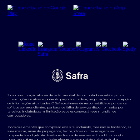
Cartão Safra Empresas
PRSAC
Empréstimo e financiamentos PJ
Regras e Parâmetros de Atuação Banco Safra
Seguros para empresas
Relações com investidores
Derivativos
Remuneração Diferenciada FEE BASED
Agronegócios
Segurança da Informação
Tarifas e serviços Pessoa Física
Termos de Uso
Transparência de remuneração
Guia de Classificação de Natureza Cambial
Toda comunicação através da rede mundial de computadores está sujeita a
Termos e Condições para Portabilidade de Investimento
interrupções ou atrasos, podendo prejudicar ordens, negociações ou a recepção
de informações atualizadas. O Safra, exime-se de responsabilidade por danos
sofridos por seus clientes, por força de falha de serviços disponibilizados por
terceiros, incluindo, sem limitação aqueles conexos à rede mundial de
computadores.
Todos os elementos que compõem este site, incluindo, mas não se limitando, as
suas marcas, sinais de propaganda, textos, fotos e outras imagens, são
propriedade e objeto de direitos exclusivos de seus respectivos titulares e/ou
licenciados. A reprodução destes elementos sem prévia autorização dos