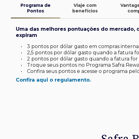
Programa de
Viaje com
Vantag
Pontos
benefícios
com
Uma das melhores pontuações do mercado, 
expiram
•
3 pontos por dólar gasto em compras internac
•
2,5 pontos por dólar gasto quando a fatura for
•
2 pontos por dólar gasto quando a fatura for 
•
Troque seus pontos no Programa Safra Rewa
•
Confira seus pontos e acesse o programa pelo
Confira aqui o regulamento.
finite
d*
latinum
tinum*
ard Platinum*
de investimento
uas viagens.
omo você
sa
 seu dia a dia
Safra 