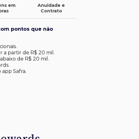
ens em
Anuidade e
pras
Contrato
com pontos que não
ionais.
 a partir de R$ 20 mil.
abaixo de R$ 20 mil​.
rds.
 app Safra.
Rewards