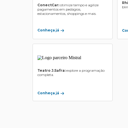
Rh
ConectCar:
otimize tempo e agilize
bli
pagamentos em pedágios,
estacionamentos, shoppings e mais.
Conheça já
Co
Teatro J.Safra:
explore a programação
completa.
Conheça já