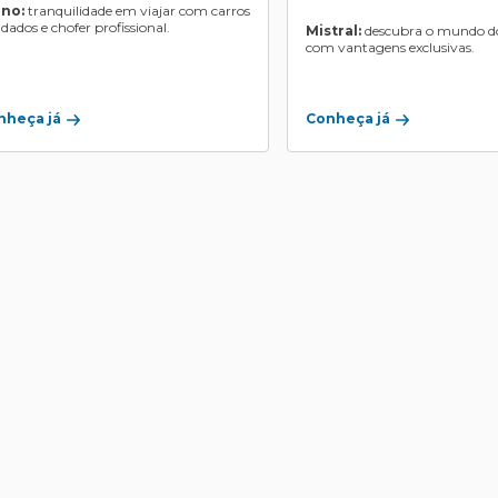
ino:
tranquilidade em viajar com carros
ndados e chofer profissional.
Mistral:
descubra o mundo do
com vantagens exclusivas.
Conheça já
nheça já