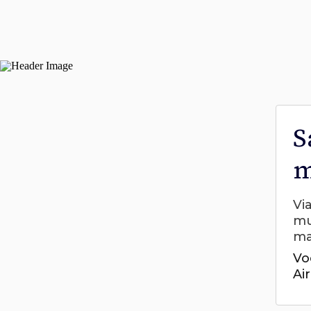
S
m
Vi
mu
ma
Vo
Ai