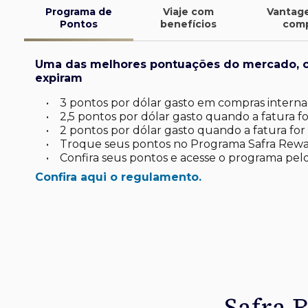
Programa de
Viaje com
Vantag
Pontos
benefícios
com
Uma das melhores pontuações do mercado, 
expiram
•
3 pontos por dólar gasto em compras internac
•
2,5 pontos por dólar gasto quando a fatura for
•
2 pontos por dólar gasto quando a fatura for 
•
Troque seus pontos no Programa Safra Rewa
•
Confira seus pontos e acesse o programa pelo
Confira aqui o regulamento.
finite
d*
latinum
tinum*
ard Platinum*
de investimento
uas viagens.
omo você
sa
 seu dia a dia
Safra 