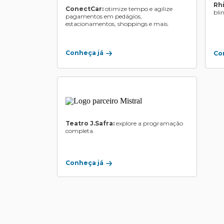
Rh
ConectCar:
otimize tempo e agilize
bli
pagamentos em pedágios,
estacionamentos, shoppings e mais.
Conheça já
Co
Teatro J.Safra:
explore a programação
completa.
Conheça já