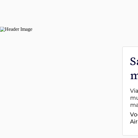
S
m
Vi
mu
ma
Vo
Ai