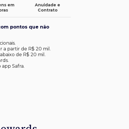
ens em
Anuidade e
pras
Contrato
com pontos que não
ionais.
 a partir de R$ 20 mil.
abaixo de R$ 20 mil​.
rds.
 app Safra.
Rewards