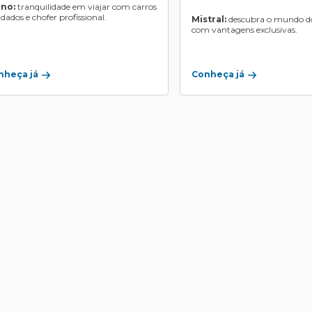
ino:
tranquilidade em viajar com carros
ndados e chofer profissional.
Mistral:
descubra o mundo do
com vantagens exclusivas.
Conheça já
nheça já