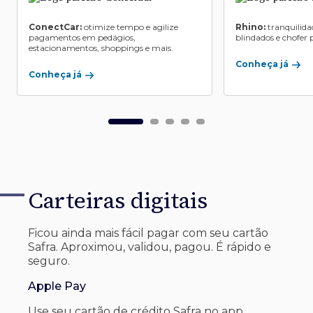
ConectCar:
otimize tempo e agilize
Rhino:
tranquilida
pagamentos em pedágios,
blindados e chofer p
estacionamentos, shoppings e mais.
Conheça já
Conheça já
Carteiras digitais
Ficou ainda mais fácil pagar com seu
cartão
Safra. Aproximou, validou, pagou. É rápido e
seguro.
Apple Pay
Use seu cartão de crédito Safra no app