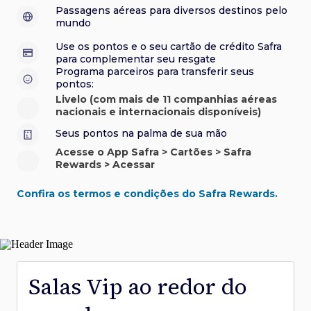
sorteios e muito mais. Faça seu cadastro e aproveite.
roubo e/ou incêndio acidental ao alugar carro no Brasil.
sorteios e muito mais. Faça seu cadastro e aproveite.
Confira aqui o regulamento.
Visa Luxury Hotel Collection:
experiências em
•
Passagens aéreas para diversos destinos pelo
Saiba mais sobre esses e outros benefícios.
hotéis renomados.
mundo
Saiba mais sobre esses e outros benefícios.
Saiba mais sobre esses e outros benefícios.
Saiba mais sobre esses e outros benefícios.
*Cartão não disponível para novas contratações.
Use os pontos e o seu cartão de crédito Safra
*Cartão não disponível para novas contratações.
para complementar seu resgate
*Cartão não disponível para novas contratações.
Programa parceiros para transferir seus
pontos:
Livelo (com mais de 11 companhias aéreas
nacionais e internacionais disponíveis)
Seus pontos na palma de sua mão
Acesse o App Safra > Cartões > Safra
Rewards > Acessar
Confira os termos e condições do Safra Rewards.
Salas Vip ao redor do