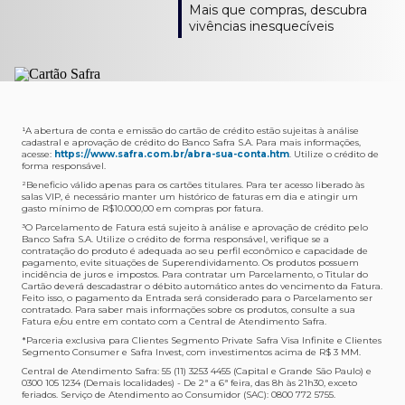
Como verifico os acessos a sala?
Onde consulto meu saldo de pontos?
A entrega é de responsabilidade do fornecedor e será
Livelo?
Mais que compras, descubra
Os acessos podem ser acompanhados e utilizados via
Acesse o App Safra > Cartões > Safra Rewards e consulte
feita por Transportadora ou Correios. O fornecedor do
Para solicitar a transferência dos seus pontos, basta
vivências inesquecíveis
APP Visa Airport Companion. Baixe o app na loja de
sua pontuação. Você também poderá ver a pontuação
produto escolhido verificará o que atende sua região e
acessar o Safra Rewards via App e seguir quatro passos:
aplicativos do seu celular e cadastre seu cartão Safra.
em sua fatura.
fará o envio.
Menu Viagens > Transfira seus pontos > Livelo >
Selecionar a quantidade de pontos a ser transferido.
Posso entrar com acompanhantes?
Os meus Pontos Safra Rewards têm validade?
Em quanto tempo meu produto será entregue?
Os 4 acessos são concedidos ao titular que pode utilizá-
Sim, variando de acordo com o cartão que você possui.
O prazo varia de acordo com o produto escolhido e
Fez compras internacionais com seu cartão de
los liberando o acesso dos acompanhantes.
No Cartão Visa Empresarial, os pontos expiram em 12
endereço de entrega, mas fique tranquilo que
crédito Safra?
meses e, nos cartões, Safra Visa Platinum e Mastercard
informaremos isto para você no momento do resgate.
Confira
aqui
o histórico da taxa de câmbio (em dólar
¹A abertura de conta e emissão do cartão de crédito estão sujeitas à análise
cadastral e aprovação de crédito do Banco Safra S.A. Para mais informações,
Black em 24 meses, a partir do pagamento da respectiva
americano).
acesse:
https://www.safra.com.br/abra-sua-conta.htm
. Utilize o crédito de
Onde posso acompanhar meus pedidos?
fatura. Nos cartões Safra Visa Infinite os pontos não têm
forma responsável.
É simples: acesse a plataforma Safra Rewards, clique em
validade.
²Beneficio válido apenas para os cartões titulares. Para ter acesso liberado às
Menu > Minha conta > Pedidos e pronto.
salas VIP, é necessário manter um histórico de faturas em dia e atingir um
Não tenho pontos suficientes para resgatar um
gasto mínimo de R$10.000,00 em compras por fatura​.
Não recebi meu produto, o que devo fazer?
produto, o que eu faço?
³O Parcelamento de Fatura está sujeito à análise e aprovação de crédito pelo
Entre em contato conosco através da Central de
Banco Safra S.A. Utilize o crédito de forma responsável, verifique se a
A plataforma Safra Rewards conta com produtos de
contratação do produto é adequada ao seu perfil econômico e capacidade de
Atendimento Cartões de Crédito Safra, nos telefones
todos os valores. Caso não tenha pontos suficientes,
pagamento, evite situações de Superendividamento. Os produtos possuem
4001-4460 (Grande São Paulo) ou 0800 728 4460
você pode completar a compra com o seu Cartão de
incidência de juros e impostos. Para contratar um Parcelamento, o Titular do
Cartão deverá descadastrar o débito automático antes do vencimento da Fatura.
(demais localidades). Nossos atendentes estão
Crédito Safra, pagando a diferença.
Feito isso, o pagamento da Entrada será considerado para o Parcelamento ser
preparados para rastrear pedidos e te auxiliar no que for
contratado. Para saber mais informações sobre os produtos, consulte a sua
Quem pode utilizar meus Pontos Safra Rewards?
necessário.
Fatura e/ou entre em contato com a Central de Atendimento Safra.
O titular do Cartão de Crédito que esteja com o
*Parceria exclusiva para Clientes Segmento Private Safra Visa Infinite e Clientes
Não gostei do meu pedido e desejo trocar, o que
pagamento da fatura em dia. Lembre-se que, caso você
Segmento Consumer e Safra Invest, com investimentos acima de R$ 3 MM.
devo fazer?
tenha um cartão adicional, ele também pontuará para
Central de Atendimento Safra: 55 (11) 3253 4455 (Capital e Grande São Paulo) e
0300 105 1234 (Demais localidades) - De 2ª a 6ª feira, das 8h às 21h30, exceto
Entre em contato conosco através da Central de
você.
feriados. Serviço de Atendimento ao Consumidor (SAC): 0800 772 5755.
Atendimento Cartões de Crédito Safra, nos telefones