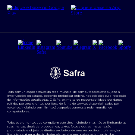
Cartão Safra Empresas
PRSAC
Empréstimo e financiamentos PJ
Regras e Parâmetros de Atuação Banco Safra
Seguros para empresas
Relações com investidores
Derivativos
Remuneração Diferenciada FEE BASED
Agronegócios
Segurança da Informação
Tarifas e serviços Pessoa Física
Termos de Uso
Transparência de remuneração
Guia de Classificação de Natureza Cambial
Toda comunicação através da rede mundial de computadores está sujeita a
Termos e Condições para Portabilidade de Investimento
interrupções ou atrasos, podendo prejudicar ordens, negociações ou a recepção
de informações atualizadas. O Safra, exime-se de responsabilidade por danos
sofridos por seus clientes, por força de falha de serviços disponibilizados por
terceiros, incluindo, sem limitação aqueles conexos à rede mundial de
computadores.
Todos os elementos que compõem este site, incluindo, mas não se limitando, as
suas marcas, sinais de propaganda, textos, fotos e outras imagens, são
propriedade e objeto de direitos exclusivos de seus respectivos titulares e/ou
licenciados. A reprodução destes elementos sem prévia autorização dos