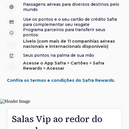
sorteios e muito mais. Faça seu cadastro e aproveite.
roubo e/ou incêndio acidental ao alugar carro no Brasil.
sorteios e muito mais. Faça seu cadastro e aproveite.
Confira aqui o regulamento.
Visa Luxury Hotel Collection:
experiências em
•
Passagens aéreas para diversos destinos pelo
Saiba mais sobre esses e outros benefícios.
hotéis renomados.
mundo
Saiba mais sobre esses e outros benefícios.
Saiba mais sobre esses e outros benefícios.
Saiba mais sobre esses e outros benefícios.
*Cartão não disponível para novas contratações.
Use os pontos e o seu cartão de crédito Safra
*Cartão não disponível para novas contratações.
para complementar seu resgate
*Cartão não disponível para novas contratações.
Programa parceiros para transferir seus
pontos:
Livelo (com mais de 11 companhias aéreas
nacionais e internacionais disponíveis)
Seus pontos na palma de sua mão
Acesse o App Safra > Cartões > Safra
Rewards > Acessar
Confira os termos e condições do Safra Rewards.
Salas Vip ao redor do