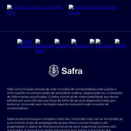
Cartão Safra Empresas
PRSAC
Empréstimo e financiamentos PJ
Regras e Parâmetros de Atuação Banco Safra
Seguros para empresas
Relações com investidores
Derivativos
Remuneração Diferenciada FEE BASED
Agronegócios
Segurança da Informação
Tarifas e serviços Pessoa Física
Termos de Uso
Transparência de remuneração
Guia de Classificação de Natureza Cambial
Toda comunicação através da rede mundial de computadores está sujeita a
Termos e Condições para Portabilidade de Investimento
interrupções ou atrasos, podendo prejudicar ordens, negociações ou a recepção
de informações atualizadas. O Safra, exime-se de responsabilidade por danos
sofridos por seus clientes, por força de falha de serviços disponibilizados por
terceiros, incluindo, sem limitação aqueles conexos à rede mundial de
computadores.
Todos os elementos que compõem este site, incluindo, mas não se limitando, as
suas marcas, sinais de propaganda, textos, fotos e outras imagens, são
propriedade e objeto de direitos exclusivos de seus respectivos titulares e/ou
licenciados. A reprodução destes elementos sem prévia autorização dos