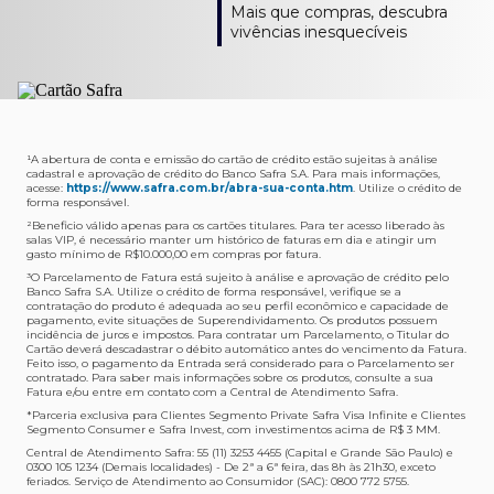
Como verifico os acessos a sala?
Onde consulto meu saldo de pontos?
A entrega é de responsabilidade do fornecedor e será
Livelo?
Mais que compras, descubra
Os acessos podem ser acompanhados e utilizados via
Acesse o App Safra > Cartões > Safra Rewards e consulte
feita por Transportadora ou Correios. O fornecedor do
Para solicitar a transferência dos seus pontos, basta
vivências inesquecíveis
APP Visa Airport Companion. Baixe o app na loja de
sua pontuação. Você também poderá ver a pontuação
produto escolhido verificará o que atende sua região e
acessar o Safra Rewards via App e seguir quatro passos:
aplicativos do seu celular e cadastre seu cartão Safra.
em sua fatura.
fará o envio.
Menu Viagens > Transfira seus pontos > Livelo >
Selecionar a quantidade de pontos a ser transferido.
Posso entrar com acompanhantes?
Os meus Pontos Safra Rewards têm validade?
Em quanto tempo meu produto será entregue?
Os 4 acessos são concedidos ao titular que pode utilizá-
Sim, variando de acordo com o cartão que você possui.
O prazo varia de acordo com o produto escolhido e
Fez compras internacionais com seu cartão de
los liberando o acesso dos acompanhantes.
No Cartão Visa Empresarial, os pontos expiram em 12
endereço de entrega, mas fique tranquilo que
crédito Safra?
meses e, nos cartões, Safra Visa Platinum e Mastercard
informaremos isto para você no momento do resgate.
Confira
aqui
o histórico da taxa de câmbio (em dólar
¹A abertura de conta e emissão do cartão de crédito estão sujeitas à análise
cadastral e aprovação de crédito do Banco Safra S.A. Para mais informações,
Black em 24 meses, a partir do pagamento da respectiva
americano).
acesse:
https://www.safra.com.br/abra-sua-conta.htm
. Utilize o crédito de
Onde posso acompanhar meus pedidos?
fatura. Nos cartões Safra Visa Infinite os pontos não têm
forma responsável.
É simples: acesse a plataforma Safra Rewards, clique em
validade.
²Beneficio válido apenas para os cartões titulares. Para ter acesso liberado às
Menu > Minha conta > Pedidos e pronto.
salas VIP, é necessário manter um histórico de faturas em dia e atingir um
Não tenho pontos suficientes para resgatar um
gasto mínimo de R$10.000,00 em compras por fatura​.
Não recebi meu produto, o que devo fazer?
produto, o que eu faço?
³O Parcelamento de Fatura está sujeito à análise e aprovação de crédito pelo
Entre em contato conosco através da Central de
Banco Safra S.A. Utilize o crédito de forma responsável, verifique se a
A plataforma Safra Rewards conta com produtos de
contratação do produto é adequada ao seu perfil econômico e capacidade de
Atendimento Cartões de Crédito Safra, nos telefones
todos os valores. Caso não tenha pontos suficientes,
pagamento, evite situações de Superendividamento. Os produtos possuem
4001-4460 (Grande São Paulo) ou 0800 728 4460
você pode completar a compra com o seu Cartão de
incidência de juros e impostos. Para contratar um Parcelamento, o Titular do
Cartão deverá descadastrar o débito automático antes do vencimento da Fatura.
(demais localidades). Nossos atendentes estão
Crédito Safra, pagando a diferença.
Feito isso, o pagamento da Entrada será considerado para o Parcelamento ser
preparados para rastrear pedidos e te auxiliar no que for
contratado. Para saber mais informações sobre os produtos, consulte a sua
Quem pode utilizar meus Pontos Safra Rewards?
necessário.
Fatura e/ou entre em contato com a Central de Atendimento Safra.
O titular do Cartão de Crédito que esteja com o
*Parceria exclusiva para Clientes Segmento Private Safra Visa Infinite e Clientes
Não gostei do meu pedido e desejo trocar, o que
pagamento da fatura em dia. Lembre-se que, caso você
Segmento Consumer e Safra Invest, com investimentos acima de R$ 3 MM.
devo fazer?
tenha um cartão adicional, ele também pontuará para
Central de Atendimento Safra: 55 (11) 3253 4455 (Capital e Grande São Paulo) e
0300 105 1234 (Demais localidades) - De 2ª a 6ª feira, das 8h às 21h30, exceto
Entre em contato conosco através da Central de
você.
feriados. Serviço de Atendimento ao Consumidor (SAC): 0800 772 5755.
Atendimento Cartões de Crédito Safra, nos telefones