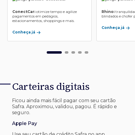
ConectCar:
otimize tempo e agilize
Rhino:
tranquilida
pagamentos em pedágios,
blindados e chofer p
estacionamentos, shoppings e mais.
Conheça já
Conheça já
Carteiras digitais
Ficou ainda mais fácil pagar com seu
cartão
Safra. Aproximou, validou, pagou. É rápido e
seguro.
Apple Pay
Use seu cartão de crédito Safra no app