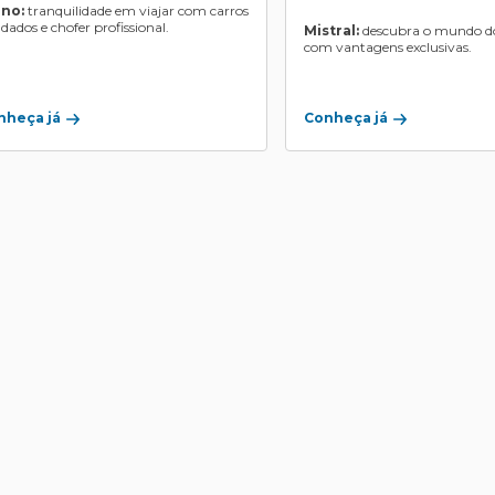
ino:
tranquilidade em viajar com carros
ndados e chofer profissional.
Mistral:
descubra o mundo do
com vantagens exclusivas.
Conheça já
nheça já