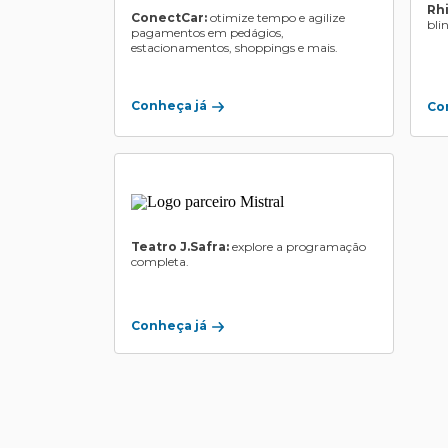
Rh
ConectCar:
otimize tempo e agilize
bli
pagamentos em pedágios,
estacionamentos, shoppings e mais.
Conheça já
Co
Teatro J.Safra:
explore a programação
completa.
Conheça já