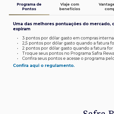
Programa de
Viaje com
Vantag
Pontos
benefícios
com
Uma das melhores pontuações do mercado, 
expiram
•
3 pontos por dólar gasto em compras internac
•
2,5 pontos por dólar gasto quando a fatura for
•
2 pontos por dólar gasto quando a fatura for 
•
Troque seus pontos no Programa Safra Rewa
•
Confira seus pontos e acesse o programa pelo
Confira aqui o regulamento.
finite
d*
latinum
tinum*
ard Platinum*
de investimento
uas viagens.
omo você
sa
 seu dia a dia
Safra 