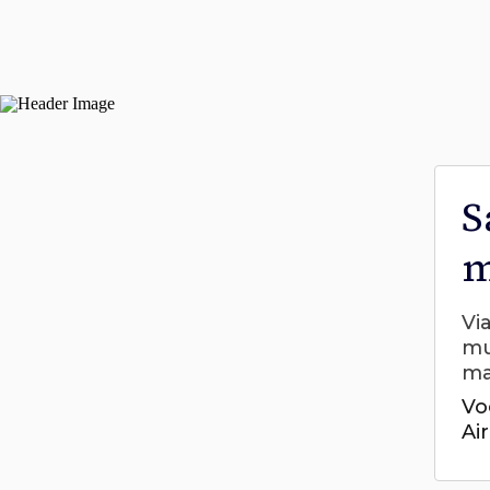
S
m
Vi
mu
ma
Vo
Ai