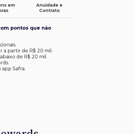
ens em
Anuidade e
pras
Contrato
com pontos que não
ionais.
 a partir de R$ 20 mil.
abaixo de R$ 20 mil​.
rds.
 app Safra.
Rewards