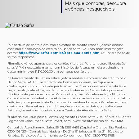
Como verifico os acessos a sala?
Onde consulto meu saldo de pontos?
A entrega é de responsabilidade do fornecedor e será
Livelo?
Mais que compras, descubra
Os acessos podem ser acompanhados e utilizados via
Acesse o App Safra > Cartões > Safra Rewards e consulte
feita por Transportadora ou Correios. O fornecedor do
Para solicitar a transferência dos seus pontos, basta
vivências inesquecíveis
APP Visa Airport Companion. Baixe o app na loja de
sua pontuação. Você também poderá ver a pontuação
produto escolhido verificará o que atende sua região e
acessar o Safra Rewards via App e seguir quatro passos:
aplicativos do seu celular e cadastre seu cartão Safra.
em sua fatura.
fará o envio.
Menu Viagens > Transfira seus pontos > Livelo >
Selecionar a quantidade de pontos a ser transferido.
Posso entrar com acompanhantes?
Os meus Pontos Safra Rewards têm validade?
Em quanto tempo meu produto será entregue?
Os 4 acessos são concedidos ao titular que pode utilizá-
Sim, variando de acordo com o cartão que você possui.
O prazo varia de acordo com o produto escolhido e
Fez compras internacionais com seu cartão de
los liberando o acesso dos acompanhantes.
No Cartão Visa Empresarial, os pontos expiram em 12
endereço de entrega, mas fique tranquilo que
crédito Safra?
meses e, nos cartões, Safra Visa Platinum e Mastercard
informaremos isto para você no momento do resgate.
Confira
aqui
o histórico da taxa de câmbio (em dólar
¹A abertura de conta e emissão do cartão de crédito estão sujeitas à análise
cadastral e aprovação de crédito do Banco Safra S.A. Para mais informações,
Black em 24 meses, a partir do pagamento da respectiva
americano).
acesse:
https://www.safra.com.br/abra-sua-conta.htm
. Utilize o crédito de
Onde posso acompanhar meus pedidos?
fatura. Nos cartões Safra Visa Infinite os pontos não têm
forma responsável.
É simples: acesse a plataforma Safra Rewards, clique em
validade.
²Beneficio válido apenas para os cartões titulares. Para ter acesso liberado às
Menu > Minha conta > Pedidos e pronto.
salas VIP, é necessário manter um histórico de faturas em dia e atingir um
Não tenho pontos suficientes para resgatar um
gasto mínimo de R$10.000,00 em compras por fatura​.
Não recebi meu produto, o que devo fazer?
produto, o que eu faço?
³O Parcelamento de Fatura está sujeito à análise e aprovação de crédito pelo
Entre em contato conosco através da Central de
Banco Safra S.A. Utilize o crédito de forma responsável, verifique se a
A plataforma Safra Rewards conta com produtos de
contratação do produto é adequada ao seu perfil econômico e capacidade de
Atendimento Cartões de Crédito Safra, nos telefones
todos os valores. Caso não tenha pontos suficientes,
pagamento, evite situações de Superendividamento. Os produtos possuem
4001-4460 (Grande São Paulo) ou 0800 728 4460
você pode completar a compra com o seu Cartão de
incidência de juros e impostos. Para contratar um Parcelamento, o Titular do
Cartão deverá descadastrar o débito automático antes do vencimento da Fatura.
(demais localidades). Nossos atendentes estão
Crédito Safra, pagando a diferença.
Feito isso, o pagamento da Entrada será considerado para o Parcelamento ser
preparados para rastrear pedidos e te auxiliar no que for
contratado. Para saber mais informações sobre os produtos, consulte a sua
Quem pode utilizar meus Pontos Safra Rewards?
necessário.
Fatura e/ou entre em contato com a Central de Atendimento Safra.
O titular do Cartão de Crédito que esteja com o
*Parceria exclusiva para Clientes Segmento Private Safra Visa Infinite e Clientes
Não gostei do meu pedido e desejo trocar, o que
pagamento da fatura em dia. Lembre-se que, caso você
Segmento Consumer e Safra Invest, com investimentos acima de R$ 3 MM.
devo fazer?
tenha um cartão adicional, ele também pontuará para
Central de Atendimento Safra: 55 (11) 3253 4455 (Capital e Grande São Paulo) e
0300 105 1234 (Demais localidades) - De 2ª a 6ª feira, das 8h às 21h30, exceto
Entre em contato conosco através da Central de
você.
feriados. Serviço de Atendimento ao Consumidor (SAC): 0800 772 5755.
Atendimento Cartões de Crédito Safra, nos telefones