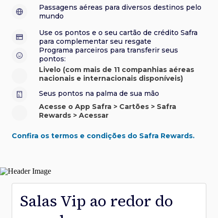
sorteios e muito mais. Faça seu cadastro e aproveite.
roubo e/ou incêndio acidental ao alugar carro no Brasil.
sorteios e muito mais. Faça seu cadastro e aproveite.
Confira aqui o regulamento.
Visa Luxury Hotel Collection:
experiências em
•
Passagens aéreas para diversos destinos pelo
Saiba mais sobre esses e outros benefícios.
hotéis renomados.
mundo
Saiba mais sobre esses e outros benefícios.
Saiba mais sobre esses e outros benefícios.
Saiba mais sobre esses e outros benefícios.
*Cartão não disponível para novas contratações.
Use os pontos e o seu cartão de crédito Safra
*Cartão não disponível para novas contratações.
para complementar seu resgate
*Cartão não disponível para novas contratações.
Programa parceiros para transferir seus
pontos:
Livelo (com mais de 11 companhias aéreas
nacionais e internacionais disponíveis)
Seus pontos na palma de sua mão
Acesse o App Safra > Cartões > Safra
Rewards > Acessar
Confira os termos e condições do Safra Rewards.
Salas Vip ao redor do