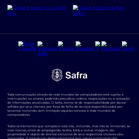
Cartão Safra Empresas
PRSAC
Empréstimo e financiamentos PJ
Regras e Parâmetros de Atuação Banco Safra
Seguros para empresas
Relações com investidores
Derivativos
Remuneração Diferenciada FEE BASED
Agronegócios
Segurança da Informação
Tarifas e serviços Pessoa Física
Termos de Uso
Transparência de remuneração
Guia de Classificação de Natureza Cambial
Toda comunicação através da rede mundial de computadores está sujeita a
Termos e Condições para Portabilidade de Investimento
interrupções ou atrasos, podendo prejudicar ordens, negociações ou a recepção
de informações atualizadas. O Safra, exime-se de responsabilidade por danos
sofridos por seus clientes, por força de falha de serviços disponibilizados por
terceiros, incluindo, sem limitação aqueles conexos à rede mundial de
computadores.
Todos os elementos que compõem este site, incluindo, mas não se limitando, as
suas marcas, sinais de propaganda, textos, fotos e outras imagens, são
propriedade e objeto de direitos exclusivos de seus respectivos titulares e/ou
licenciados. A reprodução destes elementos sem prévia autorização dos