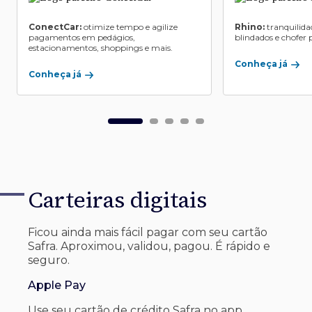
ConectCar:
otimize tempo e agilize
Rhino:
tranquilida
pagamentos em pedágios,
blindados e chofer p
estacionamentos, shoppings e mais.
Conheça já
Conheça já
Carteiras digitais
Ficou ainda mais fácil pagar com seu
cartão
Safra. Aproximou, validou, pagou. É rápido e
seguro.
Apple Pay
Use seu cartão de crédito Safra no app