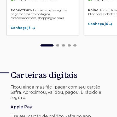
ConectCar:
otimize tempo e agilize
Rhino:
tranquilida
pagamentos em pedágios,
blindados e chofer p
estacionamentos, shoppings e mais.
Conheça já
Conheça já
Carteiras digitais
Ficou ainda mais fácil pagar com seu
cartão
Safra. Aproximou, validou, pagou. É rápido e
seguro.
Apple Pay
Use seu cartão de crédito Safra no app