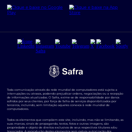
Cartão Safra Empresas
PRSAC
Empréstimo e financiamentos PJ
Regras e Parâmetros de Atuação Banco Safra
Seguros para empresas
Relações com investidores
Derivativos
Remuneração Diferenciada FEE BASED
Agronegócios
Segurança da Informação
Tarifas e serviços Pessoa Física
Termos de Uso
Transparência de remuneração
Guia de Classificação de Natureza Cambial
Toda comunicação através da rede mundial de computadores está sujeita a
Termos e Condições para Portabilidade de Investimento
interrupções ou atrasos, podendo prejudicar ordens, negociações ou a recepção
de informações atualizadas. O Safra, exime-se de responsabilidade por danos
sofridos por seus clientes, por força de falha de serviços disponibilizados por
terceiros, incluindo, sem limitação aqueles conexos à rede mundial de
computadores.
Todos os elementos que compõem este site, incluindo, mas não se limitando, as
suas marcas, sinais de propaganda, textos, fotos e outras imagens, são
propriedade e objeto de direitos exclusivos de seus respectivos titulares e/ou
licenciados. A reprodução destes elementos sem prévia autorização dos