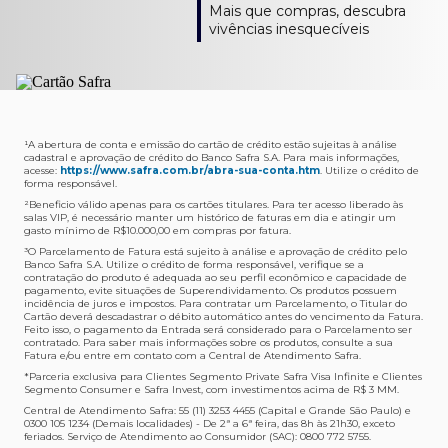
Como verifico os acessos a sala?
Onde consulto meu saldo de pontos?
A entrega é de responsabilidade do fornecedor e será
Livelo?
Mais que compras, descubra
Os acessos podem ser acompanhados e utilizados via
Acesse o App Safra > Cartões > Safra Rewards e consulte
feita por Transportadora ou Correios. O fornecedor do
Para solicitar a transferência dos seus pontos, basta
vivências inesquecíveis
APP Visa Airport Companion. Baixe o app na loja de
sua pontuação. Você também poderá ver a pontuação
produto escolhido verificará o que atende sua região e
acessar o Safra Rewards via App e seguir quatro passos:
aplicativos do seu celular e cadastre seu cartão Safra.
em sua fatura.
fará o envio.
Menu Viagens > Transfira seus pontos > Livelo >
Selecionar a quantidade de pontos a ser transferido.
Posso entrar com acompanhantes?
Os meus Pontos Safra Rewards têm validade?
Em quanto tempo meu produto será entregue?
Os 4 acessos são concedidos ao titular que pode utilizá-
Sim, variando de acordo com o cartão que você possui.
O prazo varia de acordo com o produto escolhido e
Fez compras internacionais com seu cartão de
los liberando o acesso dos acompanhantes.
No Cartão Visa Empresarial, os pontos expiram em 12
endereço de entrega, mas fique tranquilo que
crédito Safra?
meses e, nos cartões, Safra Visa Platinum e Mastercard
informaremos isto para você no momento do resgate.
Confira
aqui
o histórico da taxa de câmbio (em dólar
¹A abertura de conta e emissão do cartão de crédito estão sujeitas à análise
cadastral e aprovação de crédito do Banco Safra S.A. Para mais informações,
Black em 24 meses, a partir do pagamento da respectiva
americano).
acesse:
https://www.safra.com.br/abra-sua-conta.htm
. Utilize o crédito de
Onde posso acompanhar meus pedidos?
fatura. Nos cartões Safra Visa Infinite os pontos não têm
forma responsável.
É simples: acesse a plataforma Safra Rewards, clique em
validade.
²Beneficio válido apenas para os cartões titulares. Para ter acesso liberado às
Menu > Minha conta > Pedidos e pronto.
salas VIP, é necessário manter um histórico de faturas em dia e atingir um
Não tenho pontos suficientes para resgatar um
gasto mínimo de R$10.000,00 em compras por fatura​.
Não recebi meu produto, o que devo fazer?
produto, o que eu faço?
³O Parcelamento de Fatura está sujeito à análise e aprovação de crédito pelo
Entre em contato conosco através da Central de
Banco Safra S.A. Utilize o crédito de forma responsável, verifique se a
A plataforma Safra Rewards conta com produtos de
contratação do produto é adequada ao seu perfil econômico e capacidade de
Atendimento Cartões de Crédito Safra, nos telefones
todos os valores. Caso não tenha pontos suficientes,
pagamento, evite situações de Superendividamento. Os produtos possuem
4001-4460 (Grande São Paulo) ou 0800 728 4460
você pode completar a compra com o seu Cartão de
incidência de juros e impostos. Para contratar um Parcelamento, o Titular do
Cartão deverá descadastrar o débito automático antes do vencimento da Fatura.
(demais localidades). Nossos atendentes estão
Crédito Safra, pagando a diferença.
Feito isso, o pagamento da Entrada será considerado para o Parcelamento ser
preparados para rastrear pedidos e te auxiliar no que for
contratado. Para saber mais informações sobre os produtos, consulte a sua
Quem pode utilizar meus Pontos Safra Rewards?
necessário.
Fatura e/ou entre em contato com a Central de Atendimento Safra.
O titular do Cartão de Crédito que esteja com o
*Parceria exclusiva para Clientes Segmento Private Safra Visa Infinite e Clientes
Não gostei do meu pedido e desejo trocar, o que
pagamento da fatura em dia. Lembre-se que, caso você
Segmento Consumer e Safra Invest, com investimentos acima de R$ 3 MM.
devo fazer?
tenha um cartão adicional, ele também pontuará para
Central de Atendimento Safra: 55 (11) 3253 4455 (Capital e Grande São Paulo) e
0300 105 1234 (Demais localidades) - De 2ª a 6ª feira, das 8h às 21h30, exceto
Entre em contato conosco através da Central de
você.
feriados. Serviço de Atendimento ao Consumidor (SAC): 0800 772 5755.
Atendimento Cartões de Crédito Safra, nos telefones