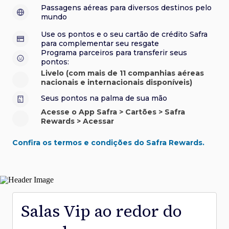
sorteios e muito mais. Faça seu cadastro e aproveite.
roubo e/ou incêndio acidental ao alugar carro no Brasil.
sorteios e muito mais. Faça seu cadastro e aproveite.
Confira aqui o regulamento.
Visa Luxury Hotel Collection:
experiências em
•
Passagens aéreas para diversos destinos pelo
Saiba mais sobre esses e outros benefícios.
hotéis renomados.
mundo
Saiba mais sobre esses e outros benefícios.
Saiba mais sobre esses e outros benefícios.
Saiba mais sobre esses e outros benefícios.
*Cartão não disponível para novas contratações.
Use os pontos e o seu cartão de crédito Safra
*Cartão não disponível para novas contratações.
para complementar seu resgate
*Cartão não disponível para novas contratações.
Programa parceiros para transferir seus
pontos:
Livelo (com mais de 11 companhias aéreas
nacionais e internacionais disponíveis)
Seus pontos na palma de sua mão
Acesse o App Safra > Cartões > Safra
Rewards > Acessar
Confira os termos e condições do Safra Rewards.
Salas Vip ao redor do