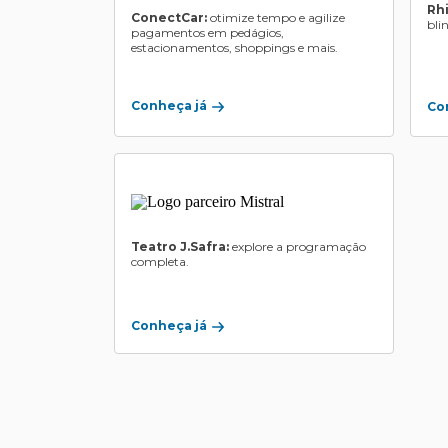
Rh
ConectCar:
otimize tempo e agilize
bli
pagamentos em pedágios,
estacionamentos, shoppings e mais.
Conheça já
Co
Teatro J.Safra:
explore a programação
completa.
Conheça já