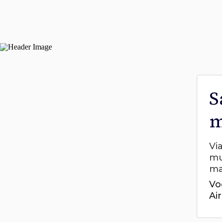
S
m
Vi
mu
ma
Vo
Ai