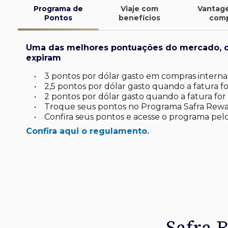
Programa de
Viaje com
Vantag
Pontos
benefícios
com
Uma das melhores pontuações do mercado, 
expiram
•
3 pontos por dólar gasto em compras internac
•
2,5 pontos por dólar gasto quando a fatura for
•
2 pontos por dólar gasto quando a fatura for 
•
Troque seus pontos no Programa Safra Rewa
•
Confira seus pontos e acesse o programa pelo
Confira aqui o regulamento.
finite
d*
latinum
tinum*
ard Platinum*
de investimento
uas viagens.
omo você
sa
 seu dia a dia
Safra 