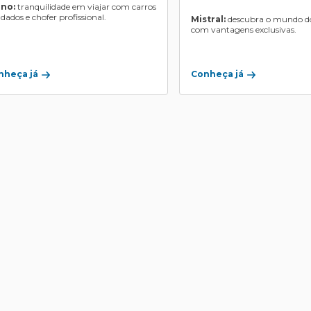
ino:
tranquilidade em viajar com carros
ndados e chofer profissional.
Mistral:
descubra o mundo do
com vantagens exclusivas.
Conheça já
nheça já