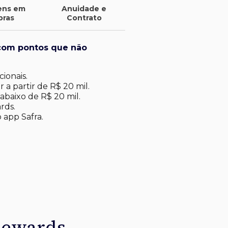
ens em
Anuidade e
pras
Contrato
com pontos que não
ionais.
 a partir de R$ 20 mil.
abaixo de R$ 20 mil​.
rds.
 app Safra.
Rewards