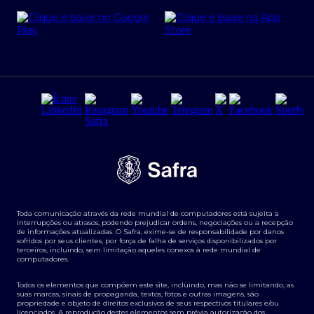
Cartão Safra Empresas
PRSAC
Empréstimo e financiamentos PJ
Regras e Parâmetros de Atuação Banco Safra
Seguros para empresas
Relações com investidores
Derivativos
Remuneração Diferenciada FEE BASED
Agronegócios
Segurança da Informação
Tarifas e serviços Pessoa Física
Termos de Uso
Transparência de remuneração
Guia de Classificação de Natureza Cambial
Toda comunicação através da rede mundial de computadores está sujeita a
Termos e Condições para Portabilidade de Investimento
interrupções ou atrasos, podendo prejudicar ordens, negociações ou a recepção
de informações atualizadas. O Safra, exime-se de responsabilidade por danos
sofridos por seus clientes, por força de falha de serviços disponibilizados por
terceiros, incluindo, sem limitação aqueles conexos à rede mundial de
computadores.
Todos os elementos que compõem este site, incluindo, mas não se limitando, as
suas marcas, sinais de propaganda, textos, fotos e outras imagens, são
propriedade e objeto de direitos exclusivos de seus respectivos titulares e/ou
licenciados. A reprodução destes elementos sem prévia autorização dos