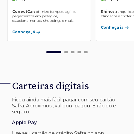
ConectCar:
otimize tempo e agilize
Rhino:
tranquilida
pagamentos em pedágios,
blindados e chofer p
estacionamentos, shoppings e mais.
Conheça já
Conheça já
Carteiras digitais
Ficou ainda mais fácil pagar com seu
cartão
Safra. Aproximou, validou, pagou. É rápido e
seguro.
Apple Pay
Use seu cartão de crédito Safra no app