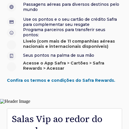
sorteios e muito mais. Faça seu cadastro e aproveite.
roubo e/ou incêndio acidental ao alugar carro no Brasil.
sorteios e muito mais. Faça seu cadastro e aproveite.
Confira aqui o regulamento.
Visa Luxury Hotel Collection:
experiências em
•
Passagens aéreas para diversos destinos pelo
Saiba mais sobre esses e outros benefícios.
hotéis renomados.
mundo
Saiba mais sobre esses e outros benefícios.
Saiba mais sobre esses e outros benefícios.
Saiba mais sobre esses e outros benefícios.
*Cartão não disponível para novas contratações.
Use os pontos e o seu cartão de crédito Safra
*Cartão não disponível para novas contratações.
para complementar seu resgate
*Cartão não disponível para novas contratações.
Programa parceiros para transferir seus
pontos:
Livelo (com mais de 11 companhias aéreas
nacionais e internacionais disponíveis)
Seus pontos na palma de sua mão
Acesse o App Safra > Cartões > Safra
Rewards > Acessar
Confira os termos e condições do Safra Rewards.
Salas Vip ao redor do