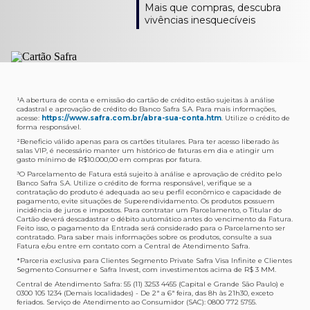
Como verifico os acessos a sala?
Onde consulto meu saldo de pontos?
A entrega é de responsabilidade do fornecedor e será
Livelo?
Mais que compras, descubra
Os acessos podem ser acompanhados e utilizados via
Acesse o App Safra > Cartões > Safra Rewards e consulte
feita por Transportadora ou Correios. O fornecedor do
Para solicitar a transferência dos seus pontos, basta
vivências inesquecíveis
APP Visa Airport Companion. Baixe o app na loja de
sua pontuação. Você também poderá ver a pontuação
produto escolhido verificará o que atende sua região e
acessar o Safra Rewards via App e seguir quatro passos:
aplicativos do seu celular e cadastre seu cartão Safra.
em sua fatura.
fará o envio.
Menu Viagens > Transfira seus pontos > Livelo >
Selecionar a quantidade de pontos a ser transferido.
Posso entrar com acompanhantes?
Os meus Pontos Safra Rewards têm validade?
Em quanto tempo meu produto será entregue?
Os 4 acessos são concedidos ao titular que pode utilizá-
Sim, variando de acordo com o cartão que você possui.
O prazo varia de acordo com o produto escolhido e
Fez compras internacionais com seu cartão de
los liberando o acesso dos acompanhantes.
No Cartão Visa Empresarial, os pontos expiram em 12
endereço de entrega, mas fique tranquilo que
crédito Safra?
meses e, nos cartões, Safra Visa Platinum e Mastercard
informaremos isto para você no momento do resgate.
Confira
aqui
o histórico da taxa de câmbio (em dólar
¹A abertura de conta e emissão do cartão de crédito estão sujeitas à análise
cadastral e aprovação de crédito do Banco Safra S.A. Para mais informações,
Black em 24 meses, a partir do pagamento da respectiva
americano).
acesse:
https://www.safra.com.br/abra-sua-conta.htm
. Utilize o crédito de
Onde posso acompanhar meus pedidos?
fatura. Nos cartões Safra Visa Infinite os pontos não têm
forma responsável.
É simples: acesse a plataforma Safra Rewards, clique em
validade.
²Beneficio válido apenas para os cartões titulares. Para ter acesso liberado às
Menu > Minha conta > Pedidos e pronto.
salas VIP, é necessário manter um histórico de faturas em dia e atingir um
Não tenho pontos suficientes para resgatar um
gasto mínimo de R$10.000,00 em compras por fatura​.
Não recebi meu produto, o que devo fazer?
produto, o que eu faço?
³O Parcelamento de Fatura está sujeito à análise e aprovação de crédito pelo
Entre em contato conosco através da Central de
Banco Safra S.A. Utilize o crédito de forma responsável, verifique se a
A plataforma Safra Rewards conta com produtos de
contratação do produto é adequada ao seu perfil econômico e capacidade de
Atendimento Cartões de Crédito Safra, nos telefones
todos os valores. Caso não tenha pontos suficientes,
pagamento, evite situações de Superendividamento. Os produtos possuem
4001-4460 (Grande São Paulo) ou 0800 728 4460
você pode completar a compra com o seu Cartão de
incidência de juros e impostos. Para contratar um Parcelamento, o Titular do
Cartão deverá descadastrar o débito automático antes do vencimento da Fatura.
(demais localidades). Nossos atendentes estão
Crédito Safra, pagando a diferença.
Feito isso, o pagamento da Entrada será considerado para o Parcelamento ser
preparados para rastrear pedidos e te auxiliar no que for
contratado. Para saber mais informações sobre os produtos, consulte a sua
Quem pode utilizar meus Pontos Safra Rewards?
necessário.
Fatura e/ou entre em contato com a Central de Atendimento Safra.
O titular do Cartão de Crédito que esteja com o
*Parceria exclusiva para Clientes Segmento Private Safra Visa Infinite e Clientes
Não gostei do meu pedido e desejo trocar, o que
pagamento da fatura em dia. Lembre-se que, caso você
Segmento Consumer e Safra Invest, com investimentos acima de R$ 3 MM.
devo fazer?
tenha um cartão adicional, ele também pontuará para
Central de Atendimento Safra: 55 (11) 3253 4455 (Capital e Grande São Paulo) e
0300 105 1234 (Demais localidades) - De 2ª a 6ª feira, das 8h às 21h30, exceto
Entre em contato conosco através da Central de
você.
feriados. Serviço de Atendimento ao Consumidor (SAC): 0800 772 5755.
Atendimento Cartões de Crédito Safra, nos telefones