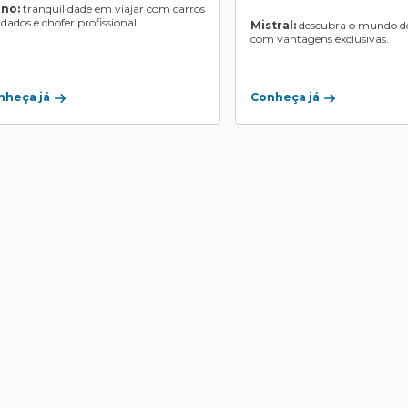
ino:
tranquilidade em viajar com carros
ndados e chofer profissional.
Mistral:
descubra o mundo do
com vantagens exclusivas.
Conheça já
nheça já