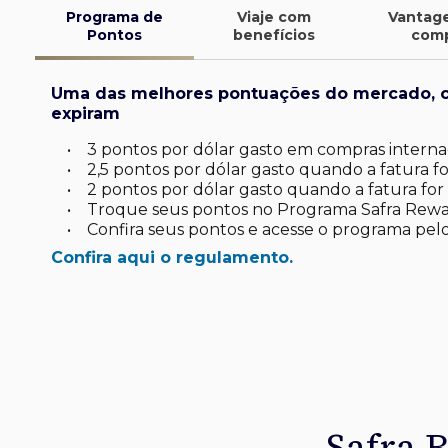
Programa de
Viaje com
Vantag
Pontos
benefícios
com
Uma das melhores pontuações do mercado, 
expiram
•
3 pontos por dólar gasto em compras internac
•
2,5 pontos por dólar gasto quando a fatura for
•
2 pontos por dólar gasto quando a fatura for 
•
Troque seus pontos no Programa Safra Rewa
•
Confira seus pontos e acesse o programa pelo
Confira aqui o regulamento.
finite
d*
latinum
tinum*
ard Platinum*
de investimento
uas viagens.
omo você
sa
 seu dia a dia
Safra 