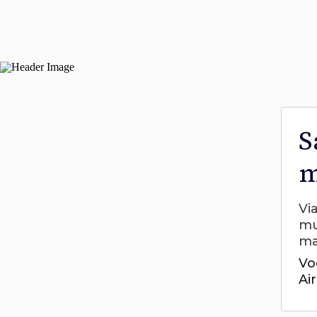
S
m
Vi
mu
ma
Vo
Ai