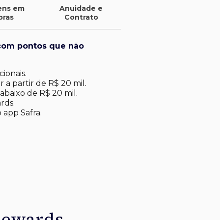
ens em
Anuidade e
pras
Contrato
com pontos que não
ionais.
 a partir de R$ 20 mil.
abaixo de R$ 20 mil​.
rds.
 app Safra.
Rewards