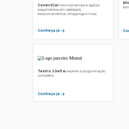
Rh
ConectCar:
otimize tempo e agilize
bli
pagamentos em pedágios,
estacionamentos, shoppings e mais.
Conheça já
Co
Teatro J.Safra:
explore a programação
completa.
Conheça já