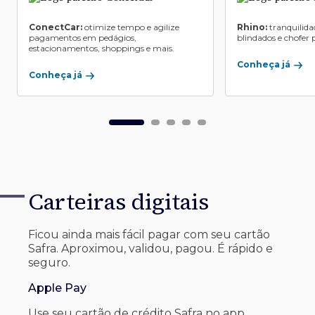
ConectCar:
otimize tempo e agilize
Rhino:
tranquilida
pagamentos em pedágios,
blindados e chofer p
estacionamentos, shoppings e mais.
Conheça já
Conheça já
Carteiras digitais
Ficou ainda mais fácil pagar com seu
cartão
Safra. Aproximou, validou, pagou. É rápido e
seguro.
Apple Pay
Use seu cartão de crédito Safra no app