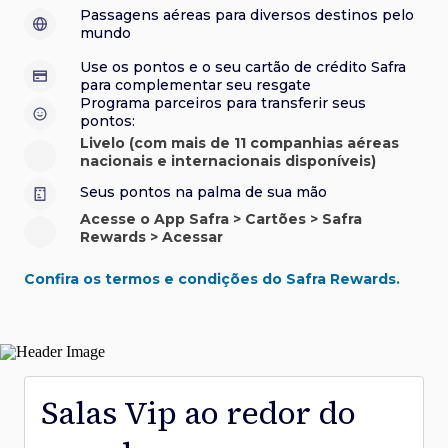
sorteios e muito mais. Faça seu cadastro e aproveite.
roubo e/ou incêndio acidental ao alugar carro no Brasil.
sorteios e muito mais. Faça seu cadastro e aproveite.
Confira aqui o regulamento.
Visa Luxury Hotel Collection:
experiências em
•
Passagens aéreas para diversos destinos pelo
Saiba mais sobre esses e outros benefícios.
hotéis renomados.
mundo
Saiba mais sobre esses e outros benefícios.
Saiba mais sobre esses e outros benefícios.
Saiba mais sobre esses e outros benefícios.
*Cartão não disponível para novas contratações.
Use os pontos e o seu cartão de crédito Safra
*Cartão não disponível para novas contratações.
para complementar seu resgate
*Cartão não disponível para novas contratações.
Programa parceiros para transferir seus
pontos:
Livelo (com mais de 11 companhias aéreas
nacionais e internacionais disponíveis)
Seus pontos na palma de sua mão
Acesse o App Safra > Cartões > Safra
Rewards > Acessar
Confira os termos e condições do Safra Rewards.
Salas Vip ao redor do