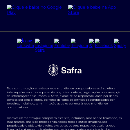
Cartão Safra Empresas
PRSAC
Empréstimo e financiamentos PJ
Regras e Parâmetros de Atuação Banco Safra
Seguros para empresas
Relações com investidores
Derivativos
Remuneração Diferenciada FEE BASED
Agronegócios
Segurança da Informação
Tarifas e serviços Pessoa Física
Termos de Uso
Transparência de remuneração
Guia de Classificação de Natureza Cambial
Toda comunicação através da rede mundial de computadores está sujeita a
Termos e Condições para Portabilidade de Investimento
interrupções ou atrasos, podendo prejudicar ordens, negociações ou a recepção
de informações atualizadas. O Safra, exime-se de responsabilidade por danos
sofridos por seus clientes, por força de falha de serviços disponibilizados por
terceiros, incluindo, sem limitação aqueles conexos à rede mundial de
computadores.
Todos os elementos que compõem este site, incluindo, mas não se limitando, as
suas marcas, sinais de propaganda, textos, fotos e outras imagens, são
propriedade e objeto de direitos exclusivos de seus respectivos titulares e/ou
licenciados. A reprodução destes elementos sem prévia autorização dos