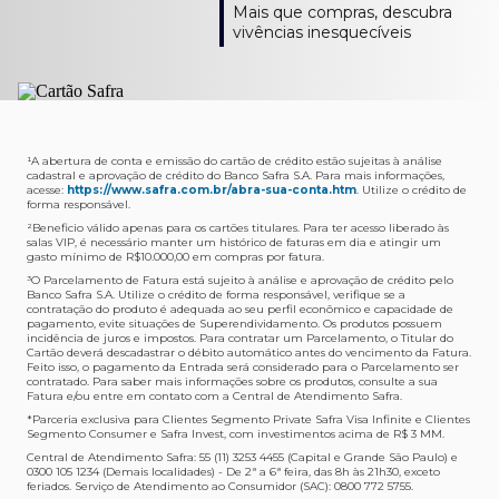
Como verifico os acessos a sala?
Onde consulto meu saldo de pontos?
A entrega é de responsabilidade do fornecedor e será
Livelo?
Mais que compras, descubra
Os acessos podem ser acompanhados e utilizados via
Acesse o App Safra > Cartões > Safra Rewards e consulte
feita por Transportadora ou Correios. O fornecedor do
Para solicitar a transferência dos seus pontos, basta
vivências inesquecíveis
APP Visa Airport Companion. Baixe o app na loja de
sua pontuação. Você também poderá ver a pontuação
produto escolhido verificará o que atende sua região e
acessar o Safra Rewards via App e seguir quatro passos:
aplicativos do seu celular e cadastre seu cartão Safra.
em sua fatura.
fará o envio.
Menu Viagens > Transfira seus pontos > Livelo >
Selecionar a quantidade de pontos a ser transferido.
Posso entrar com acompanhantes?
Os meus Pontos Safra Rewards têm validade?
Em quanto tempo meu produto será entregue?
Os 4 acessos são concedidos ao titular que pode utilizá-
Sim, variando de acordo com o cartão que você possui.
O prazo varia de acordo com o produto escolhido e
Fez compras internacionais com seu cartão de
los liberando o acesso dos acompanhantes.
No Cartão Visa Empresarial, os pontos expiram em 12
endereço de entrega, mas fique tranquilo que
crédito Safra?
meses e, nos cartões, Safra Visa Platinum e Mastercard
informaremos isto para você no momento do resgate.
Confira
aqui
o histórico da taxa de câmbio (em dólar
¹A abertura de conta e emissão do cartão de crédito estão sujeitas à análise
cadastral e aprovação de crédito do Banco Safra S.A. Para mais informações,
Black em 24 meses, a partir do pagamento da respectiva
americano).
acesse:
https://www.safra.com.br/abra-sua-conta.htm
. Utilize o crédito de
Onde posso acompanhar meus pedidos?
fatura. Nos cartões Safra Visa Infinite os pontos não têm
forma responsável.
É simples: acesse a plataforma Safra Rewards, clique em
validade.
²Beneficio válido apenas para os cartões titulares. Para ter acesso liberado às
Menu > Minha conta > Pedidos e pronto.
salas VIP, é necessário manter um histórico de faturas em dia e atingir um
Não tenho pontos suficientes para resgatar um
gasto mínimo de R$10.000,00 em compras por fatura​.
Não recebi meu produto, o que devo fazer?
produto, o que eu faço?
³O Parcelamento de Fatura está sujeito à análise e aprovação de crédito pelo
Entre em contato conosco através da Central de
Banco Safra S.A. Utilize o crédito de forma responsável, verifique se a
A plataforma Safra Rewards conta com produtos de
contratação do produto é adequada ao seu perfil econômico e capacidade de
Atendimento Cartões de Crédito Safra, nos telefones
todos os valores. Caso não tenha pontos suficientes,
pagamento, evite situações de Superendividamento. Os produtos possuem
4001-4460 (Grande São Paulo) ou 0800 728 4460
você pode completar a compra com o seu Cartão de
incidência de juros e impostos. Para contratar um Parcelamento, o Titular do
Cartão deverá descadastrar o débito automático antes do vencimento da Fatura.
(demais localidades). Nossos atendentes estão
Crédito Safra, pagando a diferença.
Feito isso, o pagamento da Entrada será considerado para o Parcelamento ser
preparados para rastrear pedidos e te auxiliar no que for
contratado. Para saber mais informações sobre os produtos, consulte a sua
Quem pode utilizar meus Pontos Safra Rewards?
necessário.
Fatura e/ou entre em contato com a Central de Atendimento Safra.
O titular do Cartão de Crédito que esteja com o
*Parceria exclusiva para Clientes Segmento Private Safra Visa Infinite e Clientes
Não gostei do meu pedido e desejo trocar, o que
pagamento da fatura em dia. Lembre-se que, caso você
Segmento Consumer e Safra Invest, com investimentos acima de R$ 3 MM.
devo fazer?
tenha um cartão adicional, ele também pontuará para
Central de Atendimento Safra: 55 (11) 3253 4455 (Capital e Grande São Paulo) e
0300 105 1234 (Demais localidades) - De 2ª a 6ª feira, das 8h às 21h30, exceto
Entre em contato conosco através da Central de
você.
feriados. Serviço de Atendimento ao Consumidor (SAC): 0800 772 5755.
Atendimento Cartões de Crédito Safra, nos telefones