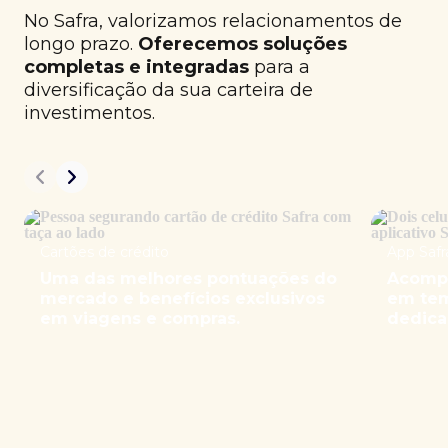
No Safra, valorizamos relacionamentos de
longo prazo.
Oferecemos soluções
completas e integradas
para a
diversificação da sua carteira de
investimentos.
Cartões de crédito
App Safr
Uma das melhores pontuações do
Acompa
mercado e benefícios exclusivos
em tem
em viagens e compras.
dedica