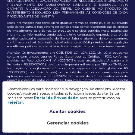
SEUS OBJETIVOS, SITUAÇÃO FINANCEIRA OU NECESSIDADES INDIVIDUAIS. O
PREENCHIMENTO DO QUESTIONÁRIO SUITABILITY É ESSENCIAL PARA
GARANTIR A ADEQUAÇÃO DO PERFIL DO CLIENTE AO PRODUTO DE
INVESTIMENTO ESCOLHIDO. LEIA PREVIAMENTE AS CONDIÇÕES DE CADA
PRODUTO ANTES DE INVESTIR.
Essas informações não constituem qualquer forma de oferta pública ou privada
pelo Banco Safra, e não devem ser consideradas como recomendação de crédito
ou investimento pelo Banco. Os produtos e serviços contidos nesta página são
meramente informativos, sendo que a efetiva contratação dependerá da prévia
análise cadastral e aprovação do Banco Safra e abertura da conta corrente,
conforme aplicável. Esta instituição é aderente ao Código Anbima de regulação
e melhores práticas para atividade de distribuição de produtos de investimento.
Atenção! Os investimentos em CDB, RDB, LCI, LCA, LCD, LH, LC e poupança
contam com a cobertura do Fundo Garantidor de Créditos – FGC, conforme
previsto na Resolução CMN nº 4.222/2013 e suas atualizações. A garantia é
limitada a R$ 250.000,00 (duzentos e cinquenta mil reais) por CPF ou CNPJ, por
instituição ou conglomerado financeiro, e respeitando o teto global de R$
1.000.000,00 (um milhão de reais) por período de quatro anos consecutivos, para
aplicações realizadas a partir de 22/12/2017. Em caso de cotitularidade, o valor da
garantia é dividido entre os titulares. Para mais informações, consulte o portal
oficial do FGC:
https://www.fgc.org.br/
Usamos cookies para melhorar sua navegação. Ao clicar em "Aceitar
As informações aqui dispostas têm conteúdo meramente informativo, não
cookies", você terá acesso a todas as funcionalidades do site. Saiba
constituem e não devem ser utilizadas como recomendação, auxiliar ou
mais em nosso
Portal da Privacidade
. Mas, se preferir, escolha
influenciar investidores no processo de tomada de decisão de investimento ou
rejeitar
.
adesão a produtos e serviços, bem como não discrimina todos os termos,
condições e riscos inerentes a um investimento no mercado financeiro e de
capitais. A decisão pelo tipo de investimento, serviço ou produto, bem como a
Aceitar cookies
análise de risco e a adequação do produto ao perfil do cliente, é de
responsabilidade exclusiva do cliente. O Grupo J. Safra não será responsável por
perdas diretas, indiretas ou lucros cessantes decorrentes da utilização destas
Gerenciar cookies
informações para quaisquer finalidades.
Essa mensagem tem conteúdo meramente informativo, não constitui