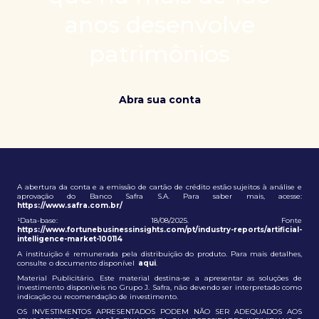
patrimônio e ampliação de oportunidades globais.
anos desenvolve
patrimônios
Abra sua conta
A abertura da conta e a emissão de cartão de crédito estão sujeitos à análise e
aprovação do Banco Safra S.A. Para saber mais, acesse:
https://www.safra.com.br/
¹Data-base: 18/08/2025. Fonte
https://www.fortunebusinessinsights.com/pt/industry-reports/artificial-
intelligence-market-100114
A instituição é remunerada pela distribuição do produto. Para mais detalhes,
consulte o documento disponível
aqui
.
Material Publicitário. Este material destina-se a apresentar as soluções de
investimento disponíveis no Grupo J. Safra, não devendo ser interpretado como
indicação ou recomendação de investimento.
OS INVESTIMENTOS APRESENTADOS PODEM NÃO SER ADEQUADOS AOS