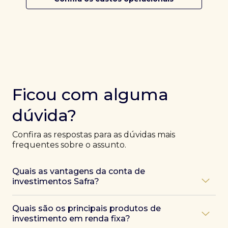
Ficou com alguma
dúvida?
Confira as respostas para as dúvidas mais
frequentes sobre o assunto.
Quais as vantagens da conta de
investimentos Safra?
Ao abrir uma conta Safra, você terá acesso a diversas
Quais são os principais produtos de
vantagens, como:
investimento em renda fixa?
Atendimento exclusivo de especialistas Safra
,