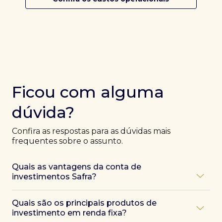
Ficou com alguma
dúvida?
Confira as respostas para as dúvidas mais
frequentes sobre o assunto.
Quais as vantagens da conta de
investimentos Safra?
Ao abrir uma conta Safra, você terá acesso a diversas
Quais são os principais produtos de
vantagens, como:
investimento em renda fixa?
Atendimento exclusivo de especialistas Safra
,