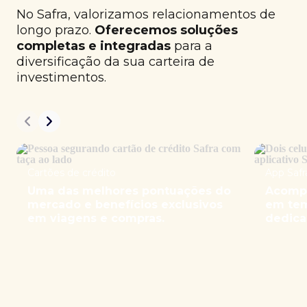
No Safra, valorizamos relacionamentos de
longo prazo.
Oferecemos soluções
completas e integradas
para a
diversificação da sua carteira de
investimentos.
Cartões de crédito
App Safr
Uma das melhores pontuações do
Acompa
mercado e benefícios exclusivos
em tem
em viagens e compras.
dedica