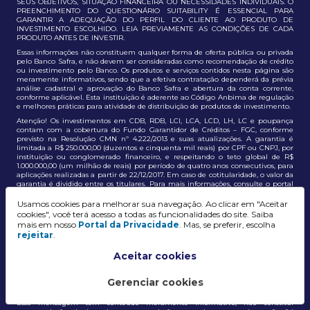
SEUS OBJETIVOS, SITUAÇÃO FINANCEIRA OU NECESSIDADES INDIVIDUAIS. O
PREENCHIMENTO DO QUESTIONÁRIO SUITABILITY É ESSENCIAL PARA
GARANTIR A ADEQUAÇÃO DO PERFIL DO CLIENTE AO PRODUTO DE
INVESTIMENTO ESCOLHIDO. LEIA PREVIAMENTE AS CONDIÇÕES DE CADA
PRODUTO ANTES DE INVESTIR.
Essas informações não constituem qualquer forma de oferta pública ou privada
pelo Banco Safra, e não devem ser consideradas como recomendação de crédito
ou investimento pelo Banco. Os produtos e serviços contidos nesta página são
meramente informativos, sendo que a efetiva contratação dependerá da prévia
análise cadastral e aprovação do Banco Safra e abertura da conta corrente,
conforme aplicável. Esta instituição é aderente ao Código Anbima de regulação
e melhores práticas para atividade de distribuição de produtos de investimento.
Atenção! Os investimentos em CDB, RDB, LCI, LCA, LCD, LH, LC e poupança
contam com a cobertura do Fundo Garantidor de Créditos – FGC, conforme
previsto na Resolução CMN nº 4.222/2013 e suas atualizações. A garantia é
limitada a R$ 250.000,00 (duzentos e cinquenta mil reais) por CPF ou CNPJ, por
instituição ou conglomerado financeiro, e respeitando o teto global de R$
1.000.000,00 (um milhão de reais) por período de quatro anos consecutivos, para
aplicações realizadas a partir de 22/12/2017. Em caso de cotitularidade, o valor da
garantia é dividido entre os titulares. Para mais informações, consulte o portal
oficial do FGC:
https://www.fgc.org.br/
Usamos cookies para melhorar sua navegação. Ao clicar em "Aceitar
As informações aqui dispostas têm conteúdo meramente informativo, não
cookies", você terá acesso a todas as funcionalidades do site. Saiba
constituem e não devem ser utilizadas como recomendação, auxiliar ou
mais em nosso
Portal da Privacidade
. Mas, se preferir, escolha
influenciar investidores no processo de tomada de decisão de investimento ou
rejeitar
.
adesão a produtos e serviços, bem como não discrimina todos os termos,
condições e riscos inerentes a um investimento no mercado financeiro e de
capitais. A decisão pelo tipo de investimento, serviço ou produto, bem como a
Aceitar cookies
análise de risco e a adequação do produto ao perfil do cliente, é de
responsabilidade exclusiva do cliente. O Grupo J. Safra não será responsável por
perdas diretas, indiretas ou lucros cessantes decorrentes da utilização destas
Gerenciar cookies
informações para quaisquer finalidades.
Essa mensagem tem conteúdo meramente informativo, não constitui