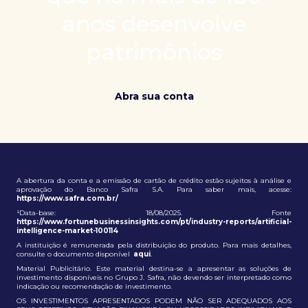
patrimônio e ampliação de oportunidades globais.
anos desenvolve
patrimônios
Abra sua conta
A abertura da conta e a emissão de cartão de crédito estão sujeitos à análise e
aprovação do Banco Safra S.A. Para saber mais, acesse:
https://www.safra.com.br/
¹Data-base: 18/08/2025. Fonte
https://www.fortunebusinessinsights.com/pt/industry-reports/artificial-
intelligence-market-100114
A instituição é remunerada pela distribuição do produto. Para mais detalhes,
consulte o documento disponível
aqui
.
Material Publicitário. Este material destina-se a apresentar as soluções de
investimento disponíveis no Grupo J. Safra, não devendo ser interpretado como
indicação ou recomendação de investimento.
OS INVESTIMENTOS APRESENTADOS PODEM NÃO SER ADEQUADOS AOS