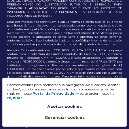
SEUS OBJETIVOS, SITUAÇÃO FINANCEIRA OU NECESSIDADES INDIVIDUAIS. O
PREENCHIMENTO DO QUESTIONÁRIO SUITABILITY É ESSENCIAL PARA
GARANTIR A ADEQUAÇÃO DO PERFIL DO CLIENTE AO PRODUTO DE
INVESTIMENTO ESCOLHIDO. LEIA PREVIAMENTE AS CONDIÇÕES DE CADA
PRODUTO ANTES DE INVESTIR.
Essas informações não constituem qualquer forma de oferta pública ou privada
pelo Banco Safra, e não devem ser consideradas como recomendação de crédito
ou investimento pelo Banco. Os produtos e serviços contidos nesta página são
meramente informativos, sendo que a efetiva contratação dependerá da prévia
análise cadastral e aprovação do Banco Safra e abertura da conta corrente,
conforme aplicável. Esta instituição é aderente ao Código Anbima de regulação
e melhores práticas para atividade de distribuição de produtos de investimento.
Atenção! Os investimentos em CDB, RDB, LCI, LCA, LCD, LH, LC e poupança
contam com a cobertura do Fundo Garantidor de Créditos – FGC, conforme
previsto na Resolução CMN nº 4.222/2013 e suas atualizações. A garantia é
limitada a R$ 250.000,00 (duzentos e cinquenta mil reais) por CPF ou CNPJ, por
instituição ou conglomerado financeiro, e respeitando o teto global de R$
1.000.000,00 (um milhão de reais) por período de quatro anos consecutivos, para
aplicações realizadas a partir de 22/12/2017. Em caso de cotitularidade, o valor da
garantia é dividido entre os titulares. Para mais informações, consulte o portal
oficial do FGC:
https://www.fgc.org.br/
Usamos cookies para melhorar sua navegação. Ao clicar em "Aceitar
As informações aqui dispostas têm conteúdo meramente informativo, não
cookies", você terá acesso a todas as funcionalidades do site. Saiba
constituem e não devem ser utilizadas como recomendação, auxiliar ou
mais em nosso
Portal da Privacidade
. Mas, se preferir, escolha
influenciar investidores no processo de tomada de decisão de investimento ou
rejeitar
.
adesão a produtos e serviços, bem como não discrimina todos os termos,
condições e riscos inerentes a um investimento no mercado financeiro e de
capitais. A decisão pelo tipo de investimento, serviço ou produto, bem como a
Aceitar cookies
análise de risco e a adequação do produto ao perfil do cliente, é de
responsabilidade exclusiva do cliente. O Grupo J. Safra não será responsável por
perdas diretas, indiretas ou lucros cessantes decorrentes da utilização destas
Gerenciar cookies
informações para quaisquer finalidades.
Essa mensagem tem conteúdo meramente informativo, não constitui