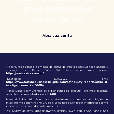
patrimônio e ampliação de oportunidades globais.
anos desenvolve
patrimônios
Abra sua conta
A abertura da conta e a emissão de cartão de crédito estão sujeitos à análise e
aprovação do Banco Safra S.A. Para saber mais, acesse:
https://www.safra.com.br/
¹Data-base: 18/08/2025. Fonte
https://www.fortunebusinessinsights.com/pt/industry-reports/artificial-
intelligence-market-100114
A instituição é remunerada pela distribuição do produto. Para mais detalhes,
consulte o documento disponível
aqui
.
Material Publicitário. Este material destina-se a apresentar as soluções de
investimento disponíveis no Grupo J. Safra, não devendo ser interpretado como
indicação ou recomendação de investimento.
OS INVESTIMENTOS APRESENTADOS PODEM NÃO SER ADEQUADOS AOS