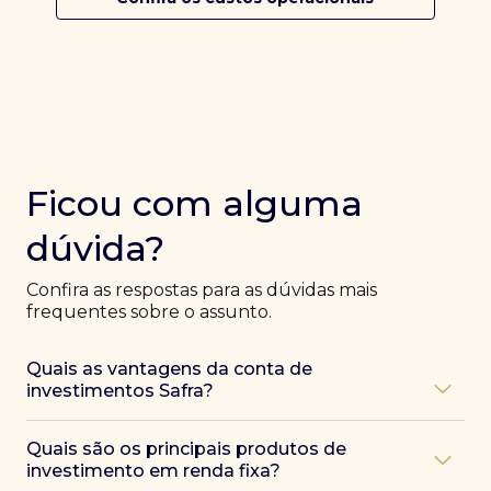
Ficou com alguma
dúvida?
Confira as respostas para as dúvidas mais
frequentes sobre o assunto.
Quais as vantagens da conta de
investimentos Safra?
Ao abrir uma conta Safra, você terá acesso a diversas
Quais são os principais produtos de
vantagens, como:
investimento em renda fixa?
Atendimento exclusivo de especialistas Safra
,