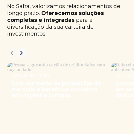
No Safra, valorizamos relacionamentos de
longo prazo.
Oferecemos soluções
completas e integradas
para a
diversificação da sua carteira de
investimentos.
Cartões de crédito
App Safr
Uma das melhores pontuações do
Acompa
mercado e benefícios exclusivos
em tem
em viagens e compras.
dedica