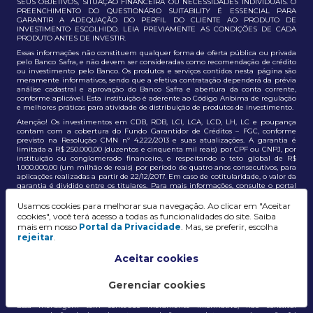
SEUS OBJETIVOS, SITUAÇÃO FINANCEIRA OU NECESSIDADES INDIVIDUAIS. O
PREENCHIMENTO DO QUESTIONÁRIO SUITABILITY É ESSENCIAL PARA
GARANTIR A ADEQUAÇÃO DO PERFIL DO CLIENTE AO PRODUTO DE
INVESTIMENTO ESCOLHIDO. LEIA PREVIAMENTE AS CONDIÇÕES DE CADA
PRODUTO ANTES DE INVESTIR.
Essas informações não constituem qualquer forma de oferta pública ou privada
pelo Banco Safra, e não devem ser consideradas como recomendação de crédito
ou investimento pelo Banco. Os produtos e serviços contidos nesta página são
meramente informativos, sendo que a efetiva contratação dependerá da prévia
análise cadastral e aprovação do Banco Safra e abertura da conta corrente,
conforme aplicável. Esta instituição é aderente ao Código Anbima de regulação
e melhores práticas para atividade de distribuição de produtos de investimento.
Atenção! Os investimentos em CDB, RDB, LCI, LCA, LCD, LH, LC e poupança
contam com a cobertura do Fundo Garantidor de Créditos – FGC, conforme
previsto na Resolução CMN nº 4.222/2013 e suas atualizações. A garantia é
limitada a R$ 250.000,00 (duzentos e cinquenta mil reais) por CPF ou CNPJ, por
instituição ou conglomerado financeiro, e respeitando o teto global de R$
1.000.000,00 (um milhão de reais) por período de quatro anos consecutivos, para
aplicações realizadas a partir de 22/12/2017. Em caso de cotitularidade, o valor da
garantia é dividido entre os titulares. Para mais informações, consulte o portal
oficial do FGC:
https://www.fgc.org.br/
Usamos cookies para melhorar sua navegação. Ao clicar em "Aceitar
As informações aqui dispostas têm conteúdo meramente informativo, não
cookies", você terá acesso a todas as funcionalidades do site. Saiba
constituem e não devem ser utilizadas como recomendação, auxiliar ou
mais em nosso
Portal da Privacidade
. Mas, se preferir, escolha
influenciar investidores no processo de tomada de decisão de investimento ou
rejeitar
.
adesão a produtos e serviços, bem como não discrimina todos os termos,
condições e riscos inerentes a um investimento no mercado financeiro e de
capitais. A decisão pelo tipo de investimento, serviço ou produto, bem como a
Aceitar cookies
análise de risco e a adequação do produto ao perfil do cliente, é de
responsabilidade exclusiva do cliente. O Grupo J. Safra não será responsável por
perdas diretas, indiretas ou lucros cessantes decorrentes da utilização destas
Gerenciar cookies
informações para quaisquer finalidades.
Essa mensagem tem conteúdo meramente informativo, não constitui