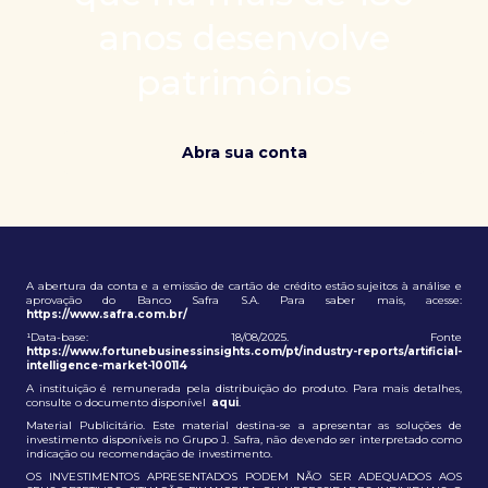
patrimônio e ampliação de oportunidades globais.
anos desenvolve
patrimônios
Abra sua conta
A abertura da conta e a emissão de cartão de crédito estão sujeitos à análise e
aprovação do Banco Safra S.A. Para saber mais, acesse:
https://www.safra.com.br/
¹Data-base: 18/08/2025. Fonte
https://www.fortunebusinessinsights.com/pt/industry-reports/artificial-
intelligence-market-100114
A instituição é remunerada pela distribuição do produto. Para mais detalhes,
consulte o documento disponível
aqui
.
Material Publicitário. Este material destina-se a apresentar as soluções de
investimento disponíveis no Grupo J. Safra, não devendo ser interpretado como
indicação ou recomendação de investimento.
OS INVESTIMENTOS APRESENTADOS PODEM NÃO SER ADEQUADOS AOS