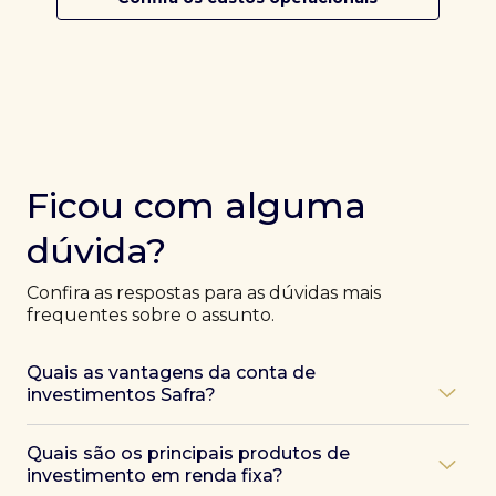
Ficou com alguma
dúvida?
Confira as respostas para as dúvidas mais
frequentes sobre o assunto.
Quais as vantagens da conta de
investimentos Safra?
Ao abrir uma conta Safra, você terá acesso a diversas
Quais são os principais produtos de
vantagens, como:
investimento em renda fixa?
Atendimento exclusivo de especialistas Safra
,