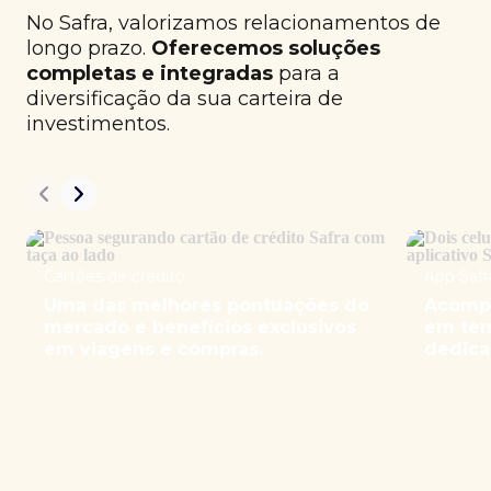
No Safra, valorizamos relacionamentos de
longo prazo.
Oferecemos soluções
completas e integradas
para a
diversificação da sua carteira de
investimentos.
Cartões de crédito
App Safr
Uma das melhores pontuações do
Acompa
mercado e benefícios exclusivos
em tem
em viagens e compras.
dedica