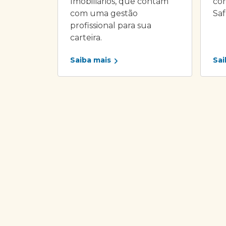
Imobiliários, que contam
com
com uma gestão
Saf
profissional para sua
carteira.
Saiba mais
Sai