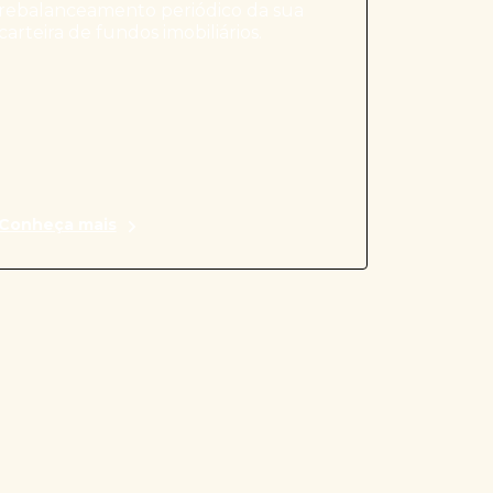
rebalanceamento periódico da sua
carteira de fundos imobiliários.
Conheça mais