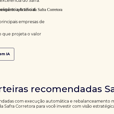
excelência do Safra.
ligência Artificial
principais empresas de
 que projeta o valor
em IA
rteiras recomendadas Sa
ndadas com execução automática e rebalanceamento me
da Safra Corretora para você investir com visão estratégic