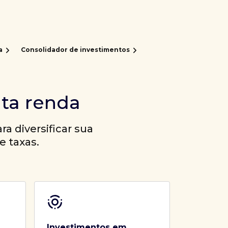
a
Consolidador de investimentos
lta renda
a diversificar sua
e taxas.
Investimentos em