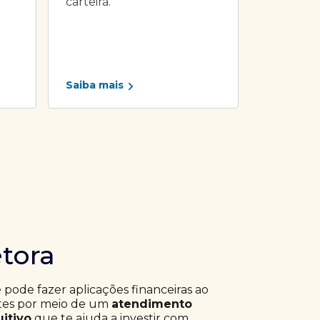
carteira.
Saiba mais
etora
ê pode fazer aplicações financeiras ao
ntes por meio de um
atendimento
uitivo
que te ajuda a investir com