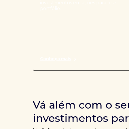
investimentos em ações para o seu
portfólio.
Conheça mais
Vá além com o se
investimentos par