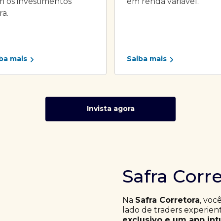
 os investimentos
em renda variável.
ra.
ba mais
Saiba mais
Invista agora
Safra Corr
Na
Safra Corretora
, voc
lado de traders experie
exclusivo e um app int