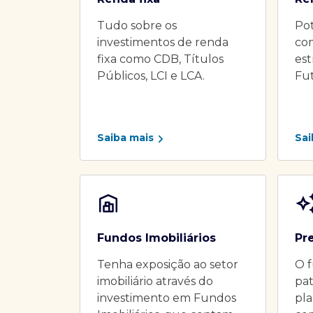
Tudo sobre os
Pot
investimentos de renda
co
fixa como CDB, Títulos
es
Públicos, LCI e LCA.
Fu
Saiba mais
Sai
Fundos Imobiliários
Pr
Tenha exposição ao setor
O f
imobiliário através do
pat
investimento em Fundos
pla