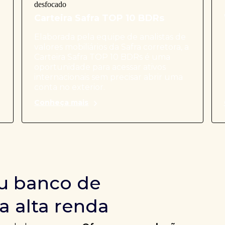
Carteira Safra TOP 10 BDRs
Elaborada pela equipe de analistas de
valores mobiliários da Safra corretora, a
Carteira Safra TOP 10 BDRs é uma
oportunidade para acessar ativos
internacionais sem precisar abrir uma
conta no exterior.
Conheça mais
u banco de
a alta renda