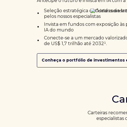
Antecipe o futuro e invista em IA com a 
•
Seleção estratégica de fundos de Inte
pelos nossos especialistas
•
Invista em fundos com exposição às 
IA do mundo
•
Conecte-se a um mercado valorizado
de US$ 1,7 trilhão até 2032¹.
Conheça o portfólio de investimentos 
Ca
Carteiras recome
especialistas 