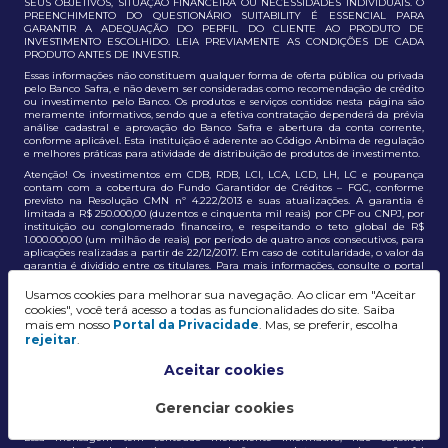
SEUS OBJETIVOS, SITUAÇÃO FINANCEIRA OU NECESSIDADES INDIVIDUAIS. O
PREENCHIMENTO DO QUESTIONÁRIO SUITABILITY É ESSENCIAL PARA
GARANTIR A ADEQUAÇÃO DO PERFIL DO CLIENTE AO PRODUTO DE
INVESTIMENTO ESCOLHIDO. LEIA PREVIAMENTE AS CONDIÇÕES DE CADA
PRODUTO ANTES DE INVESTIR.
Essas informações não constituem qualquer forma de oferta pública ou privada
pelo Banco Safra, e não devem ser consideradas como recomendação de crédito
ou investimento pelo Banco. Os produtos e serviços contidos nesta página são
meramente informativos, sendo que a efetiva contratação dependerá da prévia
análise cadastral e aprovação do Banco Safra e abertura da conta corrente,
conforme aplicável. Esta instituição é aderente ao Código Anbima de regulação
e melhores práticas para atividade de distribuição de produtos de investimento.
Atenção! Os investimentos em CDB, RDB, LCI, LCA, LCD, LH, LC e poupança
contam com a cobertura do Fundo Garantidor de Créditos – FGC, conforme
previsto na Resolução CMN nº 4.222/2013 e suas atualizações. A garantia é
limitada a R$ 250.000,00 (duzentos e cinquenta mil reais) por CPF ou CNPJ, por
instituição ou conglomerado financeiro, e respeitando o teto global de R$
1.000.000,00 (um milhão de reais) por período de quatro anos consecutivos, para
aplicações realizadas a partir de 22/12/2017. Em caso de cotitularidade, o valor da
garantia é dividido entre os titulares. Para mais informações, consulte o portal
oficial do FGC:
https://www.fgc.org.br/
Usamos cookies para melhorar sua navegação. Ao clicar em "Aceitar
As informações aqui dispostas têm conteúdo meramente informativo, não
cookies", você terá acesso a todas as funcionalidades do site. Saiba
constituem e não devem ser utilizadas como recomendação, auxiliar ou
mais em nosso
Portal da Privacidade
. Mas, se preferir, escolha
influenciar investidores no processo de tomada de decisão de investimento ou
rejeitar
.
adesão a produtos e serviços, bem como não discrimina todos os termos,
condições e riscos inerentes a um investimento no mercado financeiro e de
capitais. A decisão pelo tipo de investimento, serviço ou produto, bem como a
Aceitar cookies
análise de risco e a adequação do produto ao perfil do cliente, é de
responsabilidade exclusiva do cliente. O Grupo J. Safra não será responsável por
perdas diretas, indiretas ou lucros cessantes decorrentes da utilização destas
Gerenciar cookies
informações para quaisquer finalidades.
Essa mensagem tem conteúdo meramente informativo, não constitui