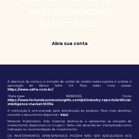
patrimônio e ampliação de oportunidades globais.
anos desenvolve
patrimônios
Abra sua conta
A abertura da conta e a emissão de cartão de crédito estão sujeitos à análise e
aprovação do Banco Safra S.A. Para saber mais, acesse:
https://www.safra.com.br/
¹Data-base: 18/08/2025. Fonte
https://www.fortunebusinessinsights.com/pt/industry-reports/artificial-
intelligence-market-100114
A instituição é remunerada pela distribuição do produto. Para mais detalhes,
consulte o documento disponível
aqui
.
Material Publicitário. Este material destina-se a apresentar as soluções de
investimento disponíveis no Grupo J. Safra, não devendo ser interpretado como
indicação ou recomendação de investimento.
OS INVESTIMENTOS APRESENTADOS PODEM NÃO SER ADEQUADOS AOS