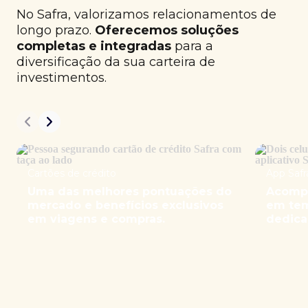
No Safra, valorizamos relacionamentos de
longo prazo.
Oferecemos soluções
completas e integradas
para a
diversificação da sua carteira de
investimentos.
Cartões de crédito
App Safr
Uma das melhores pontuações do
Acompa
mercado e benefícios exclusivos
em tem
em viagens e compras.
dedica