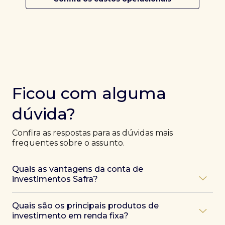
Ficou com alguma
dúvida?
Confira as respostas para as dúvidas mais
frequentes sobre o assunto.
Quais as vantagens da conta de
investimentos Safra?
Ao abrir uma conta Safra, você terá acesso a diversas
Quais são os principais produtos de
vantagens, como:
investimento em renda fixa?
Atendimento exclusivo de especialistas Safra
,