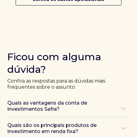
Ficou com alguma
dúvida?
Confira as respostas para as dúvidas mais
frequentes sobre o assunto.
Quais as vantagens da conta de
investimentos Safra?
Ao abrir uma conta Safra, você terá acesso a diversas
Quais são os principais produtos de
vantagens, como:
investimento em renda fixa?
Atendimento exclusivo de especialistas Safra
,