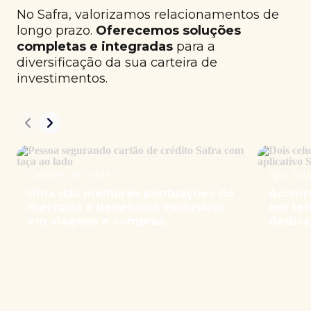
No Safra, valorizamos relacionamentos de
longo prazo.
Oferecemos soluções
completas e integradas
para a
diversificação da sua carteira de
investimentos.
Cartões de crédito
App Safr
Uma das melhores pontuações do
Acompa
mercado e benefícios exclusivos
em tem
em viagens e compras.
dedica