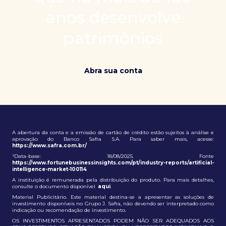
patrimônio e ampliação de oportunidades globais.
anos desenvolve
patrimônios
Abra sua conta
A abertura da conta e a emissão de cartão de crédito estão sujeitos à análise e
aprovação do Banco Safra S.A. Para saber mais, acesse:
https://www.safra.com.br/
¹Data-base: 18/08/2025. Fonte
https://www.fortunebusinessinsights.com/pt/industry-reports/artificial-
intelligence-market-100114
A instituição é remunerada pela distribuição do produto. Para mais detalhes,
consulte o documento disponível
aqui
.
Material Publicitário. Este material destina-se a apresentar as soluções de
investimento disponíveis no Grupo J. Safra, não devendo ser interpretado como
indicação ou recomendação de investimento.
OS INVESTIMENTOS APRESENTADOS PODEM NÃO SER ADEQUADOS AOS