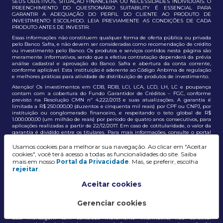
SEUS OBJETIVOS, SITUAÇÃO FINANCEIRA OU NECESSIDADES INDIVIDUAIS. O
PREENCHIMENTO DO QUESTIONÁRIO SUITABILITY É ESSENCIAL PARA
GARANTIR A ADEQUAÇÃO DO PERFIL DO CLIENTE AO PRODUTO DE
INVESTIMENTO ESCOLHIDO. LEIA PREVIAMENTE AS CONDIÇÕES DE CADA
PRODUTO ANTES DE INVESTIR.
Essas informações não constituem qualquer forma de oferta pública ou privada
pelo Banco Safra, e não devem ser consideradas como recomendação de crédito
ou investimento pelo Banco. Os produtos e serviços contidos nesta página são
meramente informativos, sendo que a efetiva contratação dependerá da prévia
análise cadastral e aprovação do Banco Safra e abertura da conta corrente,
conforme aplicável. Esta instituição é aderente ao Código Anbima de regulação
e melhores práticas para atividade de distribuição de produtos de investimento.
Atenção! Os investimentos em CDB, RDB, LCI, LCA, LCD, LH, LC e poupança
contam com a cobertura do Fundo Garantidor de Créditos – FGC, conforme
previsto na Resolução CMN nº 4.222/2013 e suas atualizações. A garantia é
limitada a R$ 250.000,00 (duzentos e cinquenta mil reais) por CPF ou CNPJ, por
instituição ou conglomerado financeiro, e respeitando o teto global de R$
1.000.000,00 (um milhão de reais) por período de quatro anos consecutivos, para
aplicações realizadas a partir de 22/12/2017. Em caso de cotitularidade, o valor da
garantia é dividido entre os titulares. Para mais informações, consulte o portal
oficial do FGC:
https://www.fgc.org.br/
Usamos cookies para melhorar sua navegação. Ao clicar em "Aceitar
As informações aqui dispostas têm conteúdo meramente informativo, não
cookies", você terá acesso a todas as funcionalidades do site. Saiba
constituem e não devem ser utilizadas como recomendação, auxiliar ou
mais em nosso
Portal da Privacidade
. Mas, se preferir, escolha
influenciar investidores no processo de tomada de decisão de investimento ou
rejeitar
.
adesão a produtos e serviços, bem como não discrimina todos os termos,
condições e riscos inerentes a um investimento no mercado financeiro e de
capitais. A decisão pelo tipo de investimento, serviço ou produto, bem como a
Aceitar cookies
análise de risco e a adequação do produto ao perfil do cliente, é de
responsabilidade exclusiva do cliente. O Grupo J. Safra não será responsável por
perdas diretas, indiretas ou lucros cessantes decorrentes da utilização destas
Gerenciar cookies
informações para quaisquer finalidades.
Essa mensagem tem conteúdo meramente informativo, não constitui