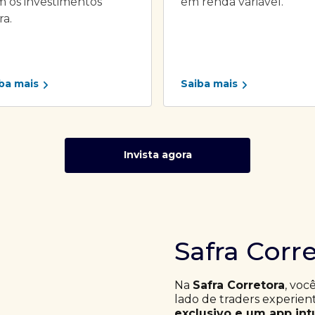
 os investimentos
em renda variável.
ra.
ba mais
Saiba mais
Invista agora
Safra Corr
Na
Safra Corretora
, voc
lado de traders experie
exclusivo e um app int