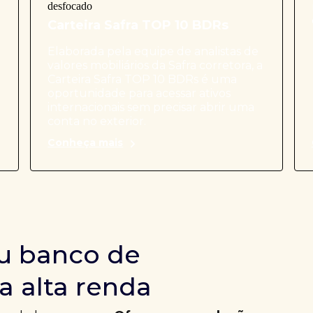
Carteira Safra TOP 10 BDRs
Elaborada pela equipe de analistas de
valores mobiliários da Safra corretora, a
Carteira Safra TOP 10 BDRs é uma
oportunidade para acessar ativos
internacionais sem precisar abrir uma
conta no exterior.
Conheça mais
u banco de
a alta renda