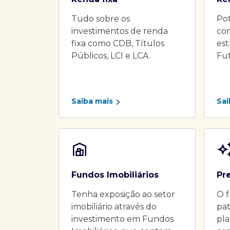
Tudo sobre os
Pot
investimentos de renda
co
fixa como CDB, Títulos
es
Públicos, LCI e LCA.
Fu
Saiba mais
Sai
Fundos Imobiliários
Pr
Tenha exposição ao setor
O f
imobiliário através do
pat
investimento em Fundos
pla