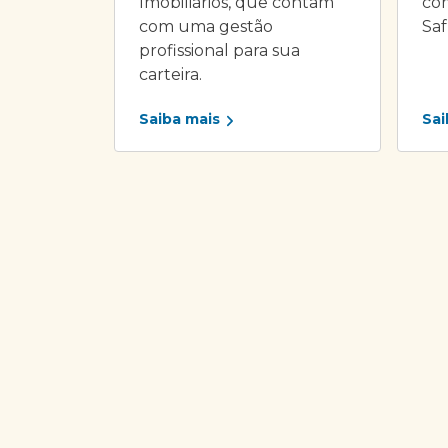
Imobiliários, que contam
com
com uma gestão
Saf
profissional para sua
carteira.
Saiba mais
Sai