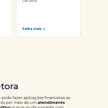
carteira.
Saiba mais
etora
ê pode fazer aplicações financeiras ao
ntes por meio de um
atendimento
uitivo
que te ajuda a investir com