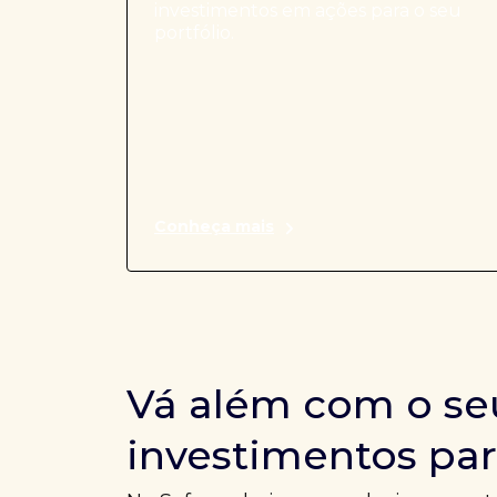
investimentos em ações para o seu
portfólio.
Conheça mais
Vá além com o se
investimentos par