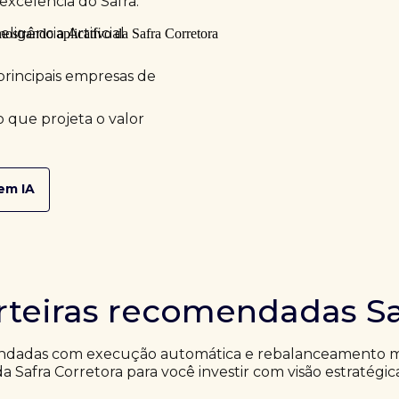
excelência do Safra.
ligência Artificial
principais empresas de
 que projeta o valor
em IA
rteiras recomendadas Sa
ndadas com execução automática e rebalanceamento me
da Safra Corretora para você investir com visão estratégic