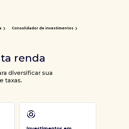
a
Consolidador de investimentos
lta renda
a diversificar sua
e taxas.
Investimentos em