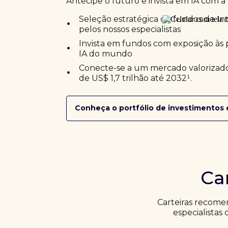
Antecipe o futuro e invista em IA com a 
•
Seleção estratégica de fundos de Inte
pelos nossos especialistas
•
Invista em fundos com exposição às 
IA do mundo
•
Conecte-se a um mercado valorizado
de US$ 1,7 trilhão até 2032¹.
Conheça o portfólio de investimentos 
Ca
Carteiras recome
especialistas 