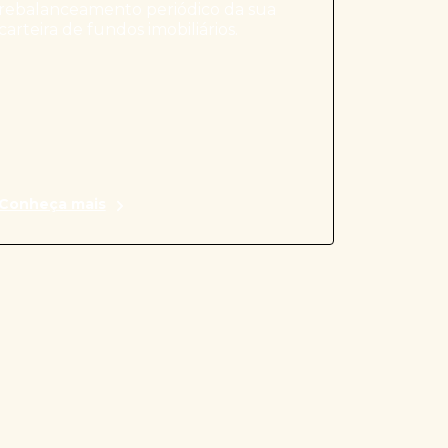
rebalanceamento periódico da sua
carteira de fundos imobiliários.
Conheça mais