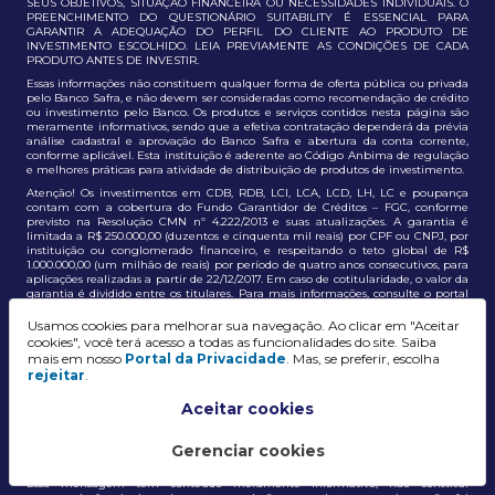
SEUS OBJETIVOS, SITUAÇÃO FINANCEIRA OU NECESSIDADES INDIVIDUAIS. O
PREENCHIMENTO DO QUESTIONÁRIO SUITABILITY É ESSENCIAL PARA
GARANTIR A ADEQUAÇÃO DO PERFIL DO CLIENTE AO PRODUTO DE
INVESTIMENTO ESCOLHIDO. LEIA PREVIAMENTE AS CONDIÇÕES DE CADA
PRODUTO ANTES DE INVESTIR.
Essas informações não constituem qualquer forma de oferta pública ou privada
pelo Banco Safra, e não devem ser consideradas como recomendação de crédito
ou investimento pelo Banco. Os produtos e serviços contidos nesta página são
meramente informativos, sendo que a efetiva contratação dependerá da prévia
análise cadastral e aprovação do Banco Safra e abertura da conta corrente,
conforme aplicável. Esta instituição é aderente ao Código Anbima de regulação
e melhores práticas para atividade de distribuição de produtos de investimento.
Atenção! Os investimentos em CDB, RDB, LCI, LCA, LCD, LH, LC e poupança
contam com a cobertura do Fundo Garantidor de Créditos – FGC, conforme
previsto na Resolução CMN nº 4.222/2013 e suas atualizações. A garantia é
limitada a R$ 250.000,00 (duzentos e cinquenta mil reais) por CPF ou CNPJ, por
instituição ou conglomerado financeiro, e respeitando o teto global de R$
1.000.000,00 (um milhão de reais) por período de quatro anos consecutivos, para
aplicações realizadas a partir de 22/12/2017. Em caso de cotitularidade, o valor da
garantia é dividido entre os titulares. Para mais informações, consulte o portal
oficial do FGC:
https://www.fgc.org.br/
Usamos cookies para melhorar sua navegação. Ao clicar em "Aceitar
As informações aqui dispostas têm conteúdo meramente informativo, não
cookies", você terá acesso a todas as funcionalidades do site. Saiba
constituem e não devem ser utilizadas como recomendação, auxiliar ou
mais em nosso
Portal da Privacidade
. Mas, se preferir, escolha
influenciar investidores no processo de tomada de decisão de investimento ou
rejeitar
.
adesão a produtos e serviços, bem como não discrimina todos os termos,
condições e riscos inerentes a um investimento no mercado financeiro e de
capitais. A decisão pelo tipo de investimento, serviço ou produto, bem como a
Aceitar cookies
análise de risco e a adequação do produto ao perfil do cliente, é de
responsabilidade exclusiva do cliente. O Grupo J. Safra não será responsável por
perdas diretas, indiretas ou lucros cessantes decorrentes da utilização destas
Gerenciar cookies
informações para quaisquer finalidades.
Essa mensagem tem conteúdo meramente informativo, não constitui