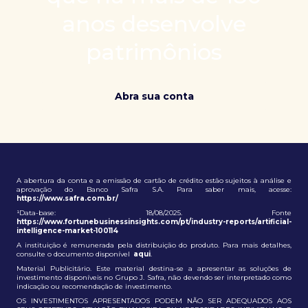
patrimônio e ampliação de oportunidades globais.
anos desenvolve
patrimônios
Abra sua conta
A abertura da conta e a emissão de cartão de crédito estão sujeitos à análise e
aprovação do Banco Safra S.A. Para saber mais, acesse:
https://www.safra.com.br/
¹Data-base: 18/08/2025. Fonte
https://www.fortunebusinessinsights.com/pt/industry-reports/artificial-
intelligence-market-100114
A instituição é remunerada pela distribuição do produto. Para mais detalhes,
consulte o documento disponível
aqui
.
Material Publicitário. Este material destina-se a apresentar as soluções de
investimento disponíveis no Grupo J. Safra, não devendo ser interpretado como
indicação ou recomendação de investimento.
OS INVESTIMENTOS APRESENTADOS PODEM NÃO SER ADEQUADOS AOS