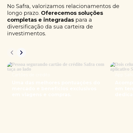
No Safra, valorizamos relacionamentos de
longo prazo.
Oferecemos soluções
completas e integradas
para a
diversificação da sua carteira de
investimentos.
Cartões de crédito
App Safr
Uma das melhores pontuações do
Acompa
mercado e benefícios exclusivos
em tem
em viagens e compras.
dedica