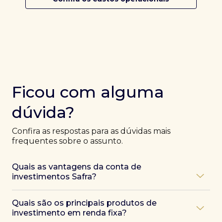
Ficou com alguma
dúvida?
Confira as respostas para as dúvidas mais
frequentes sobre o assunto.
Quais as vantagens da conta de
investimentos Safra?
Ao abrir uma conta Safra, você terá acesso a diversas
Quais são os principais produtos de
vantagens, como:
investimento em renda fixa?
Atendimento exclusivo de especialistas Safra
,