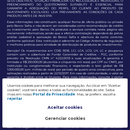
SEUS OBJETIVOS, SITUAÇÃO FINANCEIRA OU NECESSIDADES INDIVIDUAIS. O
PREENCHIMENTO DO QUESTIONÁRIO SUITABILITY É ESSENCIAL PARA
GARANTIR A ADEQUAÇÃO DO PERFIL DO CLIENTE AO PRODUTO DE
INVESTIMENTO ESCOLHIDO. LEIA PREVIAMENTE AS CONDIÇÕES DE CADA
PRODUTO ANTES DE INVESTIR.
Essas informações não constituem qualquer forma de oferta pública ou privada
pelo Banco Safra, e não devem ser consideradas como recomendação de crédito
ou investimento pelo Banco. Os produtos e serviços contidos nesta página são
meramente informativos, sendo que a efetiva contratação dependerá da prévia
análise cadastral e aprovação do Banco Safra e abertura da conta corrente,
conforme aplicável. Esta instituição é aderente ao Código Anbima de regulação
e melhores práticas para atividade de distribuição de produtos de investimento.
Atenção! Os investimentos em CDB, RDB, LCI, LCA, LCD, LH, LC e poupança
contam com a cobertura do Fundo Garantidor de Créditos – FGC, conforme
previsto na Resolução CMN nº 4.222/2013 e suas atualizações. A garantia é
limitada a R$ 250.000,00 (duzentos e cinquenta mil reais) por CPF ou CNPJ, por
instituição ou conglomerado financeiro, e respeitando o teto global de R$
1.000.000,00 (um milhão de reais) por período de quatro anos consecutivos, para
aplicações realizadas a partir de 22/12/2017. Em caso de cotitularidade, o valor da
garantia é dividido entre os titulares. Para mais informações, consulte o portal
oficial do FGC:
https://www.fgc.org.br/
Usamos cookies para melhorar sua navegação. Ao clicar em "Aceitar
As informações aqui dispostas têm conteúdo meramente informativo, não
cookies", você terá acesso a todas as funcionalidades do site. Saiba
constituem e não devem ser utilizadas como recomendação, auxiliar ou
mais em nosso
Portal da Privacidade
. Mas, se preferir, escolha
influenciar investidores no processo de tomada de decisão de investimento ou
rejeitar
.
adesão a produtos e serviços, bem como não discrimina todos os termos,
condições e riscos inerentes a um investimento no mercado financeiro e de
capitais. A decisão pelo tipo de investimento, serviço ou produto, bem como a
Aceitar cookies
análise de risco e a adequação do produto ao perfil do cliente, é de
responsabilidade exclusiva do cliente. O Grupo J. Safra não será responsável por
perdas diretas, indiretas ou lucros cessantes decorrentes da utilização destas
Gerenciar cookies
informações para quaisquer finalidades.
Essa mensagem tem conteúdo meramente informativo, não constitui