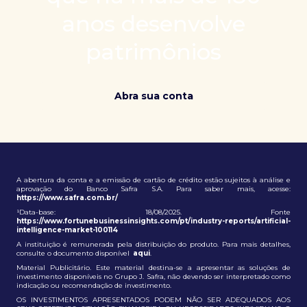
patrimônio e ampliação de oportunidades globais.
anos desenvolve
patrimônios
Abra sua conta
A abertura da conta e a emissão de cartão de crédito estão sujeitos à análise e
aprovação do Banco Safra S.A. Para saber mais, acesse:
https://www.safra.com.br/
¹Data-base: 18/08/2025. Fonte
https://www.fortunebusinessinsights.com/pt/industry-reports/artificial-
intelligence-market-100114
A instituição é remunerada pela distribuição do produto. Para mais detalhes,
consulte o documento disponível
aqui
.
Material Publicitário. Este material destina-se a apresentar as soluções de
investimento disponíveis no Grupo J. Safra, não devendo ser interpretado como
indicação ou recomendação de investimento.
OS INVESTIMENTOS APRESENTADOS PODEM NÃO SER ADEQUADOS AOS