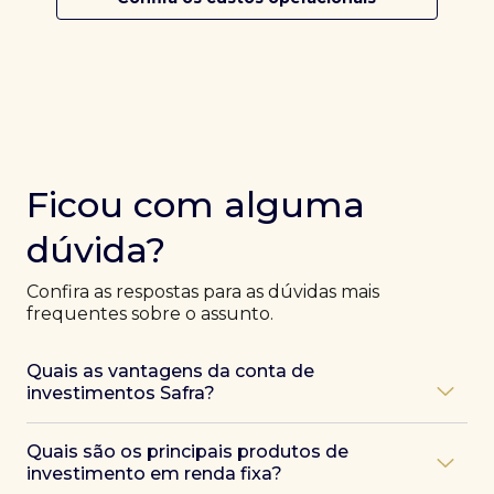
Ficou com alguma
dúvida?
Confira as respostas para as dúvidas mais
frequentes sobre o assunto.
Quais as vantagens da conta de
investimentos Safra?
Ao abrir uma conta Safra, você terá acesso a diversas
Quais são os principais produtos de
vantagens, como:
investimento em renda fixa?
Atendimento exclusivo de especialistas Safra
,