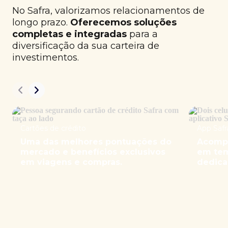
No Safra, valorizamos relacionamentos de
longo prazo.
Oferecemos soluções
completas e integradas
para a
diversificação da sua carteira de
investimentos.
Cartões de crédito
App Safr
Uma das melhores pontuações do
Acompa
mercado e benefícios exclusivos
em tem
em viagens e compras.
dedica