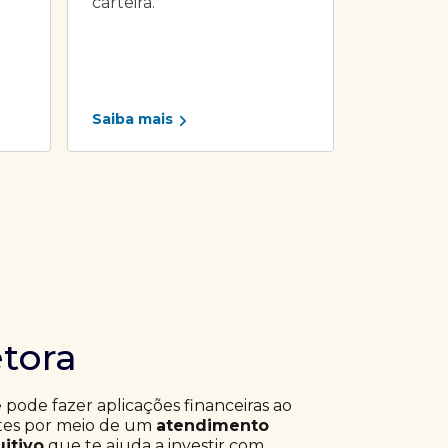
carteira.
Saiba mais
etora
ê pode fazer aplicações financeiras ao
ntes por meio de um
atendimento
uitivo
que te ajuda a investir com