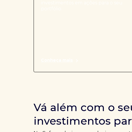
investimentos em ações para o seu
portfólio.
Conheça mais
Vá além com o se
investimentos par