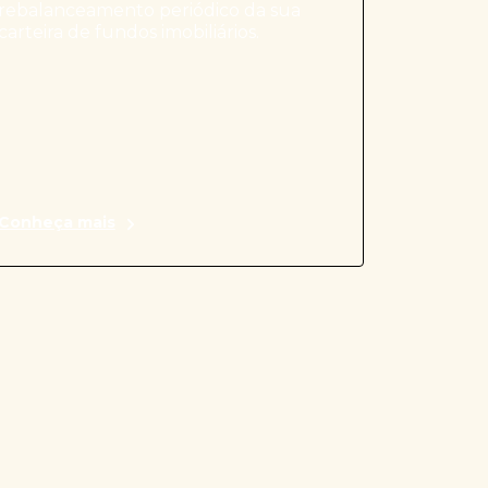
rebalanceamento periódico da sua
carteira de fundos imobiliários.
Conheça mais