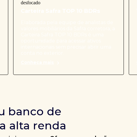
Carteira Safra TOP 10 BDRs
Elaborada pela equipe de analistas de
valores mobiliários da Safra corretora, a
Carteira Safra TOP 10 BDRs é uma
oportunidade para acessar ativos
internacionais sem precisar abrir uma
conta no exterior.
Conheça mais
u banco de
a alta renda