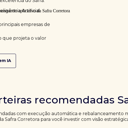
excelência do Safra.
ligência Artificial
principais empresas de
 que projeta o valor
em IA
rteiras recomendadas Sa
ndadas com execução automática e rebalanceamento me
da Safra Corretora para você investir com visão estratégic