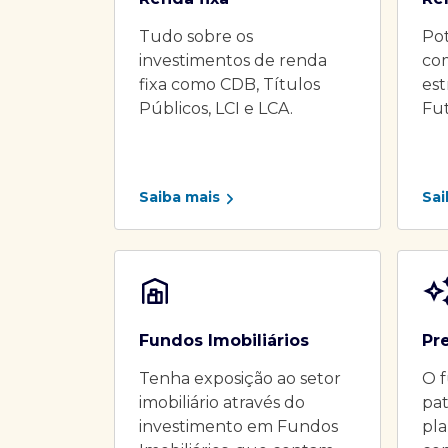
Tudo sobre os
Pot
investimentos de renda
co
fixa como CDB, Títulos
es
Públicos, LCI e LCA.
Fu
Saiba mais
Sai
Fundos Imobiliários
Pr
Tenha exposição ao setor
O f
imobiliário através do
pat
investimento em Fundos
pla