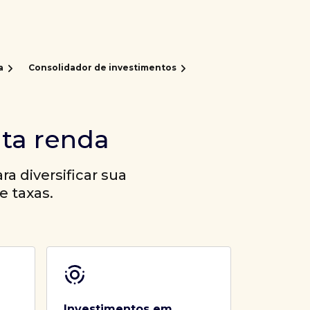
a
Consolidador de investimentos
lta renda
a diversificar sua
e taxas.
Investimentos em