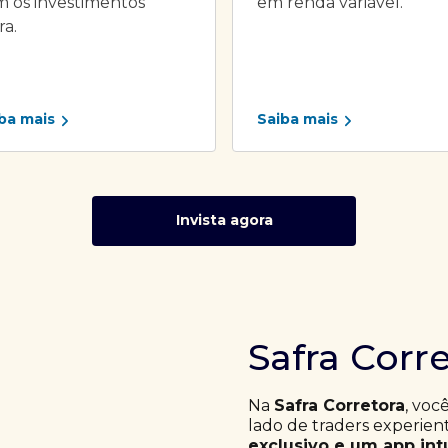
 os investimentos
em renda variável.
ra.
ba mais
Saiba mais
Invista agora
Safra Corr
Na
Safra Corretora
, voc
lado de traders experie
exclusivo e um app int