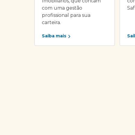
Imobiliários, que contam
com
com uma gestão
Saf
profissional para sua
carteira.
Saiba mais
Sai