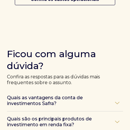
Ficou com alguma
dúvida?
Confira as respostas para as dúvidas mais
frequentes sobre o assunto.
Quais as vantagens da conta de
investimentos Safra?
Ao abrir uma conta Safra, você terá acesso a diversas
Quais são os principais produtos de
vantagens, como:
investimento em renda fixa?
Atendimento exclusivo de especialistas Safra
,