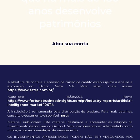
patrimônio e ampliação de oportunidades globais.
anos desenvolve
patrimônios
Abra sua conta
A abertura da conta e a emissão de cartão de crédito estão sujeitos à análise e
aprovação do Banco Safra S.A. Para saber mais, acesse:
https://www.safra.com.br/
¹Data-base: 18/08/2025. Fonte
https://www.fortunebusinessinsights.com/pt/industry-reports/artificial-
intelligence-market-100114
A instituição é remunerada pela distribuição do produto. Para mais detalhes,
consulte o documento disponível
aqui
.
Material Publicitário. Este material destina-se a apresentar as soluções de
investimento disponíveis no Grupo J. Safra, não devendo ser interpretado como
indicação ou recomendação de investimento.
OS INVESTIMENTOS APRESENTADOS PODEM NÃO SER ADEQUADOS AOS