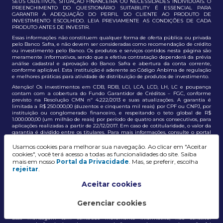
SEUS OBJETIVOS, SITUAÇÃO FINANCEIRA OU NECESSIDADES INDIVIDUAIS. O
PREENCHIMENTO DO QUESTIONÁRIO SUITABILITY É ESSENCIAL PARA
GARANTIR A ADEQUAÇÃO DO PERFIL DO CLIENTE AO PRODUTO DE
INVESTIMENTO ESCOLHIDO. LEIA PREVIAMENTE AS CONDIÇÕES DE CADA
PRODUTO ANTES DE INVESTIR.
Essas informações não constituem qualquer forma de oferta pública ou privada
pelo Banco Safra, e não devem ser consideradas como recomendação de crédito
ou investimento pelo Banco. Os produtos e serviços contidos nesta página são
meramente informativos, sendo que a efetiva contratação dependerá da prévia
análise cadastral e aprovação do Banco Safra e abertura da conta corrente,
conforme aplicável. Esta instituição é aderente ao Código Anbima de regulação
e melhores práticas para atividade de distribuição de produtos de investimento.
Atenção! Os investimentos em CDB, RDB, LCI, LCA, LCD, LH, LC e poupança
contam com a cobertura do Fundo Garantidor de Créditos – FGC, conforme
previsto na Resolução CMN nº 4.222/2013 e suas atualizações. A garantia é
limitada a R$ 250.000,00 (duzentos e cinquenta mil reais) por CPF ou CNPJ, por
instituição ou conglomerado financeiro, e respeitando o teto global de R$
1.000.000,00 (um milhão de reais) por período de quatro anos consecutivos, para
aplicações realizadas a partir de 22/12/2017. Em caso de cotitularidade, o valor da
garantia é dividido entre os titulares. Para mais informações, consulte o portal
oficial do FGC:
https://www.fgc.org.br/
Usamos cookies para melhorar sua navegação. Ao clicar em "Aceitar
As informações aqui dispostas têm conteúdo meramente informativo, não
cookies", você terá acesso a todas as funcionalidades do site. Saiba
constituem e não devem ser utilizadas como recomendação, auxiliar ou
mais em nosso
Portal da Privacidade
. Mas, se preferir, escolha
influenciar investidores no processo de tomada de decisão de investimento ou
rejeitar
.
adesão a produtos e serviços, bem como não discrimina todos os termos,
condições e riscos inerentes a um investimento no mercado financeiro e de
capitais. A decisão pelo tipo de investimento, serviço ou produto, bem como a
Aceitar cookies
análise de risco e a adequação do produto ao perfil do cliente, é de
responsabilidade exclusiva do cliente. O Grupo J. Safra não será responsável por
perdas diretas, indiretas ou lucros cessantes decorrentes da utilização destas
Gerenciar cookies
informações para quaisquer finalidades.
Essa mensagem tem conteúdo meramente informativo, não constitui