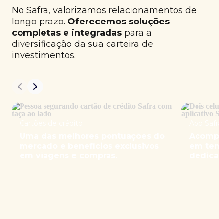
No Safra, valorizamos relacionamentos de
longo prazo.
Oferecemos soluções
completas e integradas
para a
diversificação da sua carteira de
investimentos.
Cartões de crédito
App Safr
Uma das melhores pontuações do
Acompa
mercado e benefícios exclusivos
em tem
em viagens e compras.
dedica