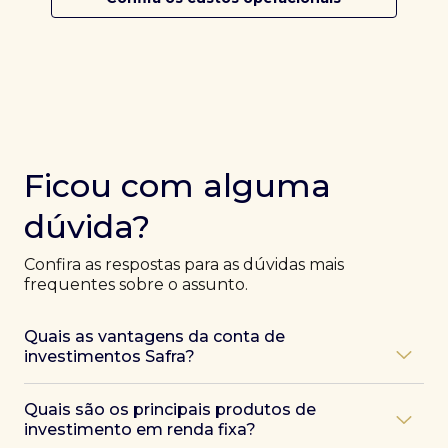
Ficou com alguma
dúvida?
Confira as respostas para as dúvidas mais
frequentes sobre o assunto.
Quais as vantagens da conta de
investimentos Safra?
Ao abrir uma conta Safra, você terá acesso a diversas
Quais são os principais produtos de
vantagens, como:
investimento em renda fixa?
Atendimento exclusivo de especialistas Safra
,