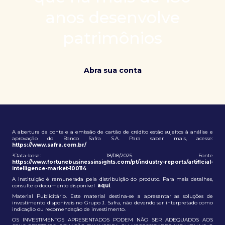
patrimônio e ampliação de oportunidades globais.
anos desenvolve
patrimônios
Abra sua conta
A abertura da conta e a emissão de cartão de crédito estão sujeitos à análise e
aprovação do Banco Safra S.A. Para saber mais, acesse:
https://www.safra.com.br/
¹Data-base: 18/08/2025. Fonte
https://www.fortunebusinessinsights.com/pt/industry-reports/artificial-
intelligence-market-100114
A instituição é remunerada pela distribuição do produto. Para mais detalhes,
consulte o documento disponível
aqui
.
Material Publicitário. Este material destina-se a apresentar as soluções de
investimento disponíveis no Grupo J. Safra, não devendo ser interpretado como
indicação ou recomendação de investimento.
OS INVESTIMENTOS APRESENTADOS PODEM NÃO SER ADEQUADOS AOS