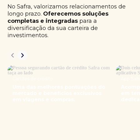
No Safra, valorizamos relacionamentos de
longo prazo.
Oferecemos soluções
completas e integradas
para a
diversificação da sua carteira de
investimentos.
Cartões de crédito
App Safr
Uma das melhores pontuações do
Acompa
mercado e benefícios exclusivos
em tem
em viagens e compras.
dedica