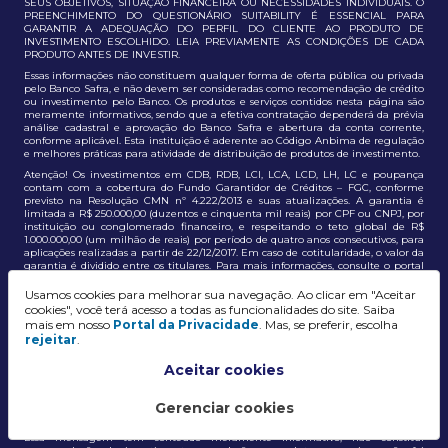
SEUS OBJETIVOS, SITUAÇÃO FINANCEIRA OU NECESSIDADES INDIVIDUAIS. O
PREENCHIMENTO DO QUESTIONÁRIO SUITABILITY É ESSENCIAL PARA
GARANTIR A ADEQUAÇÃO DO PERFIL DO CLIENTE AO PRODUTO DE
INVESTIMENTO ESCOLHIDO. LEIA PREVIAMENTE AS CONDIÇÕES DE CADA
PRODUTO ANTES DE INVESTIR.
Essas informações não constituem qualquer forma de oferta pública ou privada
pelo Banco Safra, e não devem ser consideradas como recomendação de crédito
ou investimento pelo Banco. Os produtos e serviços contidos nesta página são
meramente informativos, sendo que a efetiva contratação dependerá da prévia
análise cadastral e aprovação do Banco Safra e abertura da conta corrente,
conforme aplicável. Esta instituição é aderente ao Código Anbima de regulação
e melhores práticas para atividade de distribuição de produtos de investimento.
Atenção! Os investimentos em CDB, RDB, LCI, LCA, LCD, LH, LC e poupança
contam com a cobertura do Fundo Garantidor de Créditos – FGC, conforme
previsto na Resolução CMN nº 4.222/2013 e suas atualizações. A garantia é
limitada a R$ 250.000,00 (duzentos e cinquenta mil reais) por CPF ou CNPJ, por
instituição ou conglomerado financeiro, e respeitando o teto global de R$
1.000.000,00 (um milhão de reais) por período de quatro anos consecutivos, para
aplicações realizadas a partir de 22/12/2017. Em caso de cotitularidade, o valor da
garantia é dividido entre os titulares. Para mais informações, consulte o portal
oficial do FGC:
https://www.fgc.org.br/
Usamos cookies para melhorar sua navegação. Ao clicar em "Aceitar
As informações aqui dispostas têm conteúdo meramente informativo, não
cookies", você terá acesso a todas as funcionalidades do site. Saiba
constituem e não devem ser utilizadas como recomendação, auxiliar ou
mais em nosso
Portal da Privacidade
. Mas, se preferir, escolha
influenciar investidores no processo de tomada de decisão de investimento ou
rejeitar
.
adesão a produtos e serviços, bem como não discrimina todos os termos,
condições e riscos inerentes a um investimento no mercado financeiro e de
capitais. A decisão pelo tipo de investimento, serviço ou produto, bem como a
Aceitar cookies
análise de risco e a adequação do produto ao perfil do cliente, é de
responsabilidade exclusiva do cliente. O Grupo J. Safra não será responsável por
perdas diretas, indiretas ou lucros cessantes decorrentes da utilização destas
Gerenciar cookies
informações para quaisquer finalidades.
Essa mensagem tem conteúdo meramente informativo, não constitui