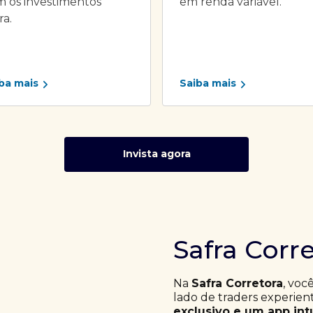
 os investimentos
em renda variável.
ra.
ba mais
Saiba mais
Invista agora
Safra Corr
Na
Safra Corretora
, voc
lado de traders experie
exclusivo e um app int