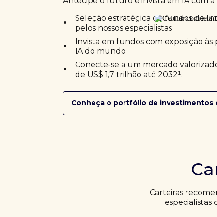
Antecipe o futuro e invista em IA com a 
•
Seleção estratégica de fundos de Inte
pelos nossos especialistas
•
Invista em fundos com exposição às 
IA do mundo
•
Conecte-se a um mercado valorizado
de US$ 1,7 trilhão até 2032¹.
Conheça o portfólio de investimentos 
Ca
Carteiras recome
especialistas 