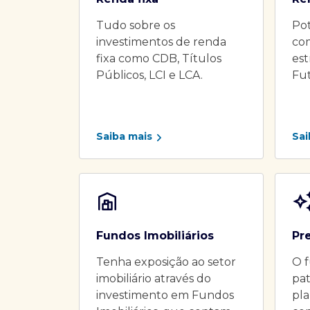
Tudo sobre os
Pot
investimentos de renda
co
fixa como CDB, Títulos
es
Públicos, LCI e LCA.
Fu
Saiba mais
Sai
Fundos Imobiliários
Pr
Tenha exposição ao setor
O f
imobiliário através do
pat
investimento em Fundos
pla