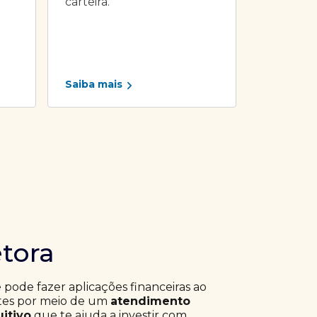
carteira.
Saiba mais
etora
ê pode fazer aplicações financeiras ao
ntes por meio de um
atendimento
uitivo
que te ajuda a investir com