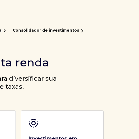
a
Consolidador de investimentos
lta renda
a diversificar sua
e taxas.
Investimentos em