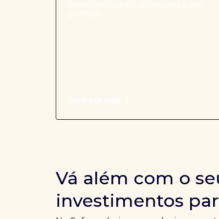
investimentos em ações para o seu
portfólio.
Conheça mais
Vá além com o se
investimentos par