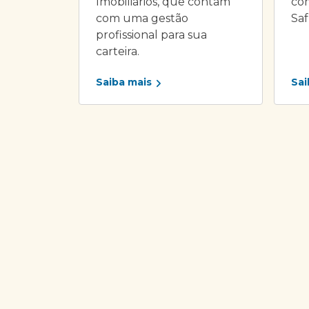
Imobiliários, que contam
com
com uma gestão
Saf
profissional para sua
carteira.
Saiba mais
Sai