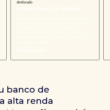
Carteira Safra TOP 10 BDRs
Elaborada pela equipe de analistas de
valores mobiliários da Safra corretora, a
Carteira Safra TOP 10 BDRs é uma
oportunidade para acessar ativos
internacionais sem precisar abrir uma
conta no exterior.
Conheça mais
u banco de
a alta renda