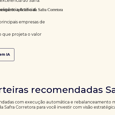
excelência do Safra.
ligência Artificial
principais empresas de
 que projeta o valor
em IA
rteiras recomendadas Sa
ndadas com execução automática e rebalanceamento me
da Safra Corretora para você investir com visão estratégic