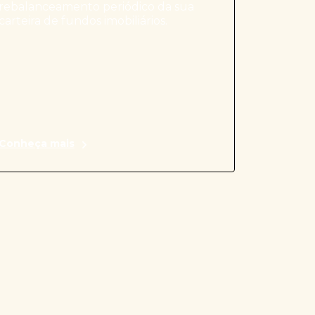
rebalanceamento periódico da sua
carteira de fundos imobiliários.
Conheça mais