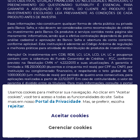
SEUS OBJETIVOS, SITUAÇÃO FINANCEIRA OU NECESSIDADES INDIVIDUAIS. O
PREENCHIMENTO DO QUESTIONÁRIO SUITABILITY É ESSENCIAL PARA
GARANTIR A ADEQUAÇÃO DO PERFIL DO CLIENTE AO PRODUTO DE
INVESTIMENTO ESCOLHIDO. LEIA PREVIAMENTE AS CONDIÇÕES DE CADA
PRODUTO ANTES DE INVESTIR.
Essas informações não constituem qualquer forma de oferta pública ou privada
pelo Banco Safra, e não devem ser consideradas como recomendação de crédito
ou investimento pelo Banco. Os produtos e serviços contidos nesta página são
meramente informativos, sendo que a efetiva contratação dependerá da prévia
análise cadastral e aprovação do Banco Safra e abertura da conta corrente,
conforme aplicável. Esta instituição é aderente ao Código Anbima de regulação
e melhores práticas para atividade de distribuição de produtos de investimento.
Atenção! Os investimentos em CDB, RDB, LCI, LCA, LCD, LH, LC e poupança
contam com a cobertura do Fundo Garantidor de Créditos – FGC, conforme
previsto na Resolução CMN nº 4.222/2013 e suas atualizações. A garantia é
limitada a R$ 250.000,00 (duzentos e cinquenta mil reais) por CPF ou CNPJ, por
instituição ou conglomerado financeiro, e respeitando o teto global de R$
1.000.000,00 (um milhão de reais) por período de quatro anos consecutivos, para
aplicações realizadas a partir de 22/12/2017. Em caso de cotitularidade, o valor da
garantia é dividido entre os titulares. Para mais informações, consulte o portal
oficial do FGC:
https://www.fgc.org.br/
Usamos cookies para melhorar sua navegação. Ao clicar em "Aceitar
As informações aqui dispostas têm conteúdo meramente informativo, não
cookies", você terá acesso a todas as funcionalidades do site. Saiba
constituem e não devem ser utilizadas como recomendação, auxiliar ou
mais em nosso
Portal da Privacidade
. Mas, se preferir, escolha
influenciar investidores no processo de tomada de decisão de investimento ou
rejeitar
.
adesão a produtos e serviços, bem como não discrimina todos os termos,
condições e riscos inerentes a um investimento no mercado financeiro e de
capitais. A decisão pelo tipo de investimento, serviço ou produto, bem como a
Aceitar cookies
análise de risco e a adequação do produto ao perfil do cliente, é de
responsabilidade exclusiva do cliente. O Grupo J. Safra não será responsável por
perdas diretas, indiretas ou lucros cessantes decorrentes da utilização destas
Gerenciar cookies
informações para quaisquer finalidades.
Essa mensagem tem conteúdo meramente informativo, não constitui