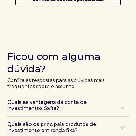
Ficou com alguma
dúvida?
Confira as respostas para as dúvidas mais
frequentes sobre o assunto.
Quais as vantagens da conta de
investimentos Safra?
Ao abrir uma conta Safra, você terá acesso a diversas
Quais são os principais produtos de
vantagens, como:
investimento em renda fixa?
Atendimento exclusivo de especialistas Safra
,