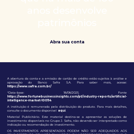
patrimônio e ampliação de oportunidades globais.
anos desenvolve
patrimônios
Abra sua conta
A abertura da conta e a emissão de cartão de crédito estão sujeitos à análise e
aprovação do Banco Safra S.A. Para saber mais, acesse:
https://www.safra.com.br/
¹Data-base: 18/08/2025. Fonte
https://www.fortunebusinessinsights.com/pt/industry-reports/artificial-
intelligence-market-100114
A instituição é remunerada pela distribuição do produto. Para mais detalhes,
consulte o documento disponível
aqui
.
Material Publicitário. Este material destina-se a apresentar as soluções de
investimento disponíveis no Grupo J. Safra, não devendo ser interpretado como
indicação ou recomendação de investimento.
OS INVESTIMENTOS APRESENTADOS PODEM NÃO SER ADEQUADOS AOS