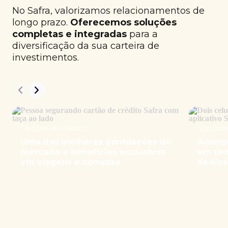
No Safra, valorizamos relacionamentos de
longo prazo.
Oferecemos soluções
completas e integradas
para a
diversificação da sua carteira de
investimentos.
Cartões de crédito
App Safr
Uma das melhores pontuações do
Acompa
mercado e benefícios exclusivos
em tem
em viagens e compras.
dedica