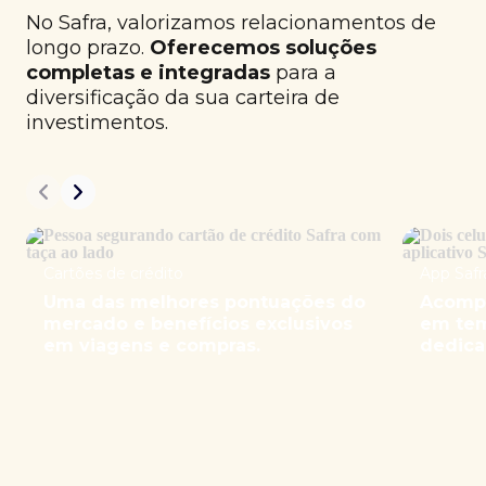
No Safra, valorizamos relacionamentos de
longo prazo.
Oferecemos soluções
completas e integradas
para a
diversificação da sua carteira de
investimentos.
Cartões de crédito
App Safr
Uma das melhores pontuações do
Acompa
mercado e benefícios exclusivos
em tem
em viagens e compras.
dedica