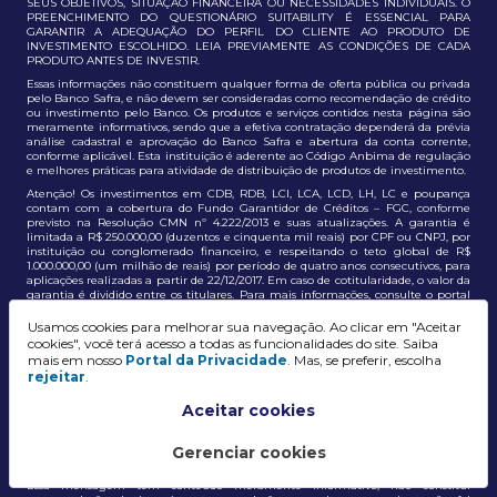
SEUS OBJETIVOS, SITUAÇÃO FINANCEIRA OU NECESSIDADES INDIVIDUAIS. O
PREENCHIMENTO DO QUESTIONÁRIO SUITABILITY É ESSENCIAL PARA
GARANTIR A ADEQUAÇÃO DO PERFIL DO CLIENTE AO PRODUTO DE
INVESTIMENTO ESCOLHIDO. LEIA PREVIAMENTE AS CONDIÇÕES DE CADA
PRODUTO ANTES DE INVESTIR.
Essas informações não constituem qualquer forma de oferta pública ou privada
pelo Banco Safra, e não devem ser consideradas como recomendação de crédito
ou investimento pelo Banco. Os produtos e serviços contidos nesta página são
meramente informativos, sendo que a efetiva contratação dependerá da prévia
análise cadastral e aprovação do Banco Safra e abertura da conta corrente,
conforme aplicável. Esta instituição é aderente ao Código Anbima de regulação
e melhores práticas para atividade de distribuição de produtos de investimento.
Atenção! Os investimentos em CDB, RDB, LCI, LCA, LCD, LH, LC e poupança
contam com a cobertura do Fundo Garantidor de Créditos – FGC, conforme
previsto na Resolução CMN nº 4.222/2013 e suas atualizações. A garantia é
limitada a R$ 250.000,00 (duzentos e cinquenta mil reais) por CPF ou CNPJ, por
instituição ou conglomerado financeiro, e respeitando o teto global de R$
1.000.000,00 (um milhão de reais) por período de quatro anos consecutivos, para
aplicações realizadas a partir de 22/12/2017. Em caso de cotitularidade, o valor da
garantia é dividido entre os titulares. Para mais informações, consulte o portal
oficial do FGC:
https://www.fgc.org.br/
Usamos cookies para melhorar sua navegação. Ao clicar em "Aceitar
As informações aqui dispostas têm conteúdo meramente informativo, não
cookies", você terá acesso a todas as funcionalidades do site. Saiba
constituem e não devem ser utilizadas como recomendação, auxiliar ou
mais em nosso
Portal da Privacidade
. Mas, se preferir, escolha
influenciar investidores no processo de tomada de decisão de investimento ou
rejeitar
.
adesão a produtos e serviços, bem como não discrimina todos os termos,
condições e riscos inerentes a um investimento no mercado financeiro e de
capitais. A decisão pelo tipo de investimento, serviço ou produto, bem como a
Aceitar cookies
análise de risco e a adequação do produto ao perfil do cliente, é de
responsabilidade exclusiva do cliente. O Grupo J. Safra não será responsável por
perdas diretas, indiretas ou lucros cessantes decorrentes da utilização destas
Gerenciar cookies
informações para quaisquer finalidades.
Essa mensagem tem conteúdo meramente informativo, não constitui