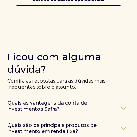
Ficou com alguma
dúvida?
Confira as respostas para as dúvidas mais
frequentes sobre o assunto.
Quais as vantagens da conta de
investimentos Safra?
Ao abrir uma conta Safra, você terá acesso a diversas
Quais são os principais produtos de
vantagens, como:
investimento em renda fixa?
Atendimento exclusivo de especialistas Safra
,