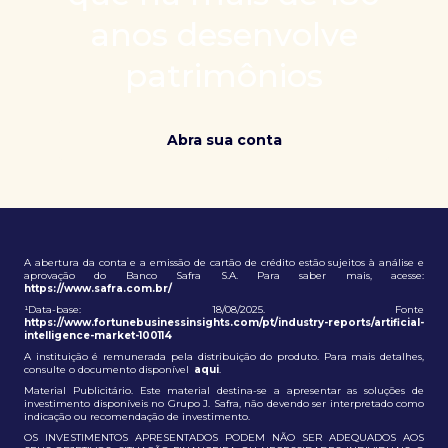
patrimônio e ampliação de oportunidades globais.
anos desenvolve
patrimônios
Abra sua conta
A abertura da conta e a emissão de cartão de crédito estão sujeitos à análise e
aprovação do Banco Safra S.A. Para saber mais, acesse:
https://www.safra.com.br/
¹Data-base: 18/08/2025. Fonte
https://www.fortunebusinessinsights.com/pt/industry-reports/artificial-
intelligence-market-100114
A instituição é remunerada pela distribuição do produto. Para mais detalhes,
consulte o documento disponível
aqui
.
Material Publicitário. Este material destina-se a apresentar as soluções de
investimento disponíveis no Grupo J. Safra, não devendo ser interpretado como
indicação ou recomendação de investimento.
OS INVESTIMENTOS APRESENTADOS PODEM NÃO SER ADEQUADOS AOS