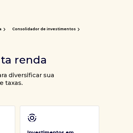
a
Consolidador de investimentos
lta renda
a diversificar sua
e taxas.
Investimentos em