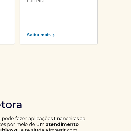
carteira.
Saiba mais
etora
ê pode fazer aplicações financeiras ao
ntes por meio de um
atendimento
uitivo
que te ajuda a investir com