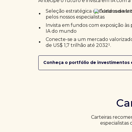
Antecipe o futuro e invista em IA com a 
•
Seleção estratégica de fundos de Inte
pelos nossos especialistas
•
Invista em fundos com exposição às 
IA do mundo
•
Conecte-se a um mercado valorizado
de US$ 1,7 trilhão até 2032¹.
Conheça o portfólio de investimentos 
Ca
Carteiras recome
especialistas 