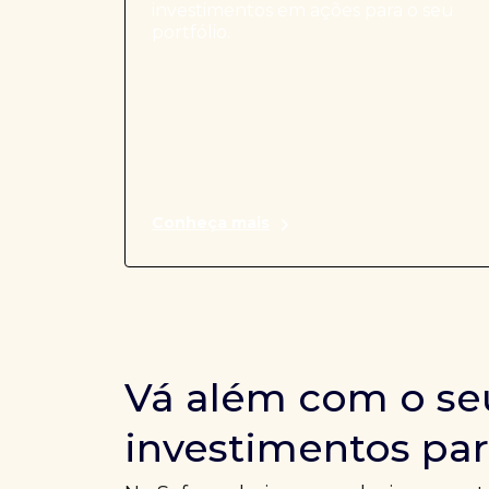
investimentos em ações para o seu
portfólio.
Conheça mais
Vá além com o se
investimentos par