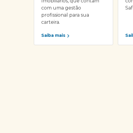
Imobiliários, que contam
com
com uma gestão
Saf
profissional para sua
carteira.
Saiba mais
Sai