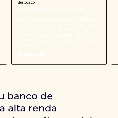
Carteira Safra TOP 10 BDRs
Elaborada pela equipe de analistas de
valores mobiliários da Safra corretora, a
Carteira Safra TOP 10 BDRs é uma
oportunidade para acessar ativos
internacionais sem precisar abrir uma
conta no exterior.
Conheça mais
u banco de
a alta renda