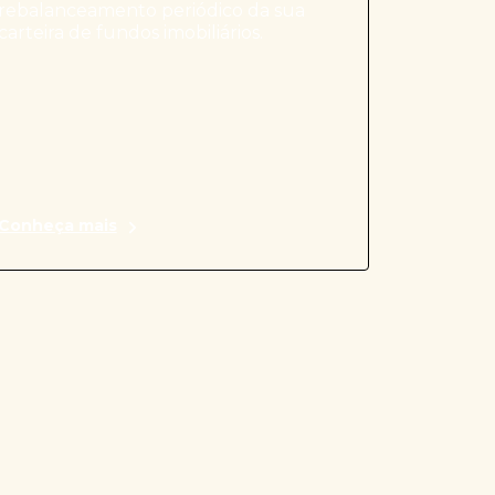
rebalanceamento periódico da sua
carteira de fundos imobiliários.
Conheça mais