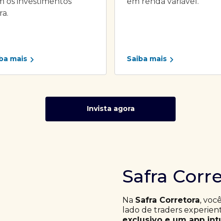
 os investimentos
em renda variável.
ra.
ba mais
Saiba mais
Invista agora
Safra Corr
Na
Safra Corretora
, voc
lado de traders experie
exclusivo e um app int