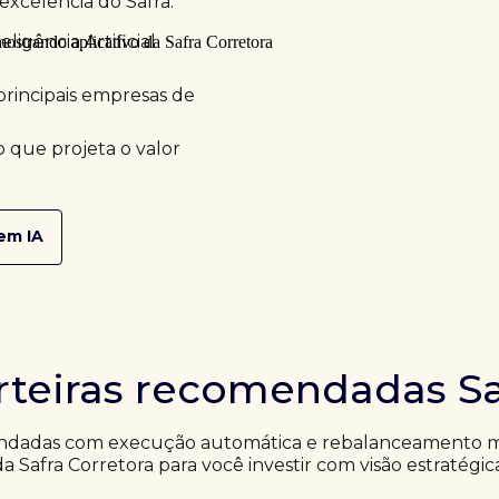
excelência do Safra.
ligência Artificial
principais empresas de
 que projeta o valor
em IA
rteiras recomendadas Sa
ndadas com execução automática e rebalanceamento me
da Safra Corretora para você investir com visão estratégic