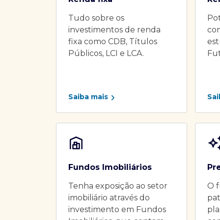
Tudo sobre os
Pot
investimentos de renda
co
fixa como CDB, Títulos
es
Públicos, LCI e LCA.
Fu
Saiba mais
Sai
Fundos Imobiliários
Pr
Tenha exposição ao setor
O f
imobiliário através do
pat
investimento em Fundos
pla