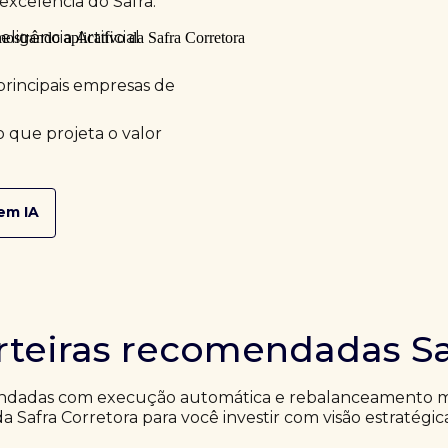
excelência do Safra.
ligência Artificial
principais empresas de
 que projeta o valor
em IA
rteiras recomendadas Sa
ndadas com execução automática e rebalanceamento me
da Safra Corretora para você investir com visão estratégic