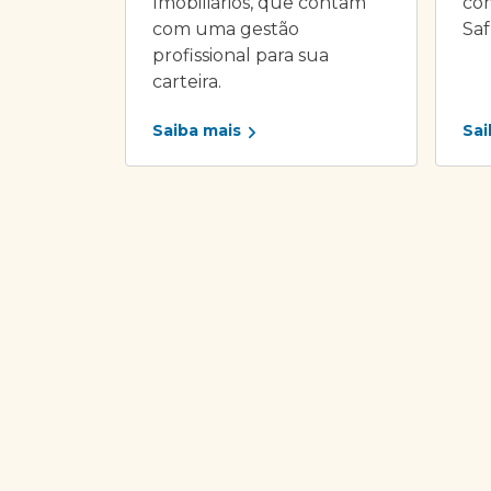
Imobiliários, que contam
com
com uma gestão
Saf
profissional para sua
carteira.
Saiba mais
Sai