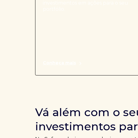
investimentos em ações para o seu
portfólio.
Conheça mais
Vá além com o se
investimentos par