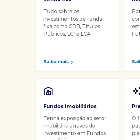
Tudo sobre os
Pot
investimentos de renda
co
fixa como CDB, Títulos
es
Públicos, LCI e LCA.
Fu
Saiba mais
Sai
Fundos Imobiliários
Pr
Tenha exposição ao setor
O f
imobiliário através do
pat
investimento em Fundos
pla