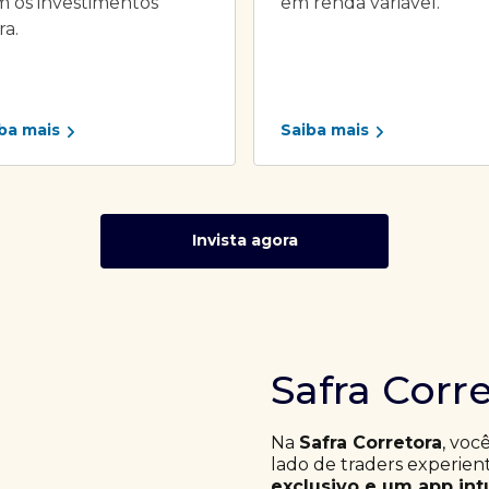
 os investimentos
em renda variável.
ra.
ba mais
Saiba mais
Invista agora
Safra Corr
Na
Safra Corretora
, voc
lado de traders experie
exclusivo e um app int