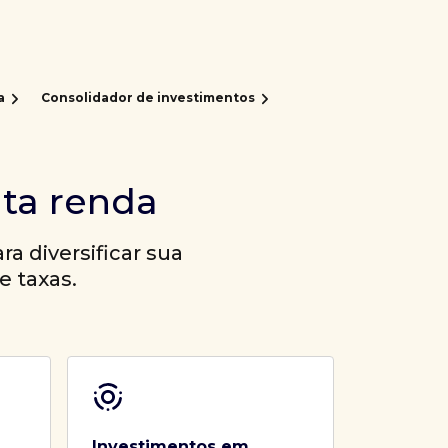
a
Consolidador de investimentos
lta renda
a diversificar sua
e taxas.
Investimentos em