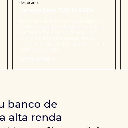
Carteira Safra TOP 10 BDRs
Elaborada pela equipe de analistas de
valores mobiliários da Safra corretora, a
Carteira Safra TOP 10 BDRs é uma
oportunidade para acessar ativos
internacionais sem precisar abrir uma
conta no exterior.
Conheça mais
u banco de
a alta renda