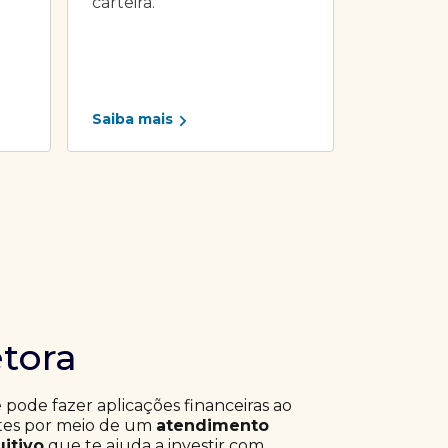
carteira.
Saiba mais
etora
ê pode fazer aplicações financeiras ao
ntes por meio de um
atendimento
uitivo
que te ajuda a investir com