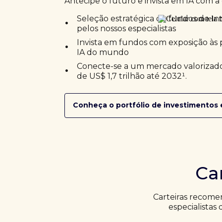
Antecipe o futuro e invista em IA com a 
•
Seleção estratégica de fundos de Inte
pelos nossos especialistas
•
Invista em fundos com exposição às 
IA do mundo
•
Conecte-se a um mercado valorizado
de US$ 1,7 trilhão até 2032¹.
Conheça o portfólio de investimentos 
Ca
Carteiras recome
especialistas 