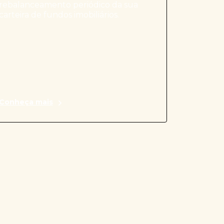
rebalanceamento periódico da sua
carteira de fundos imobiliários.
Conheça mais