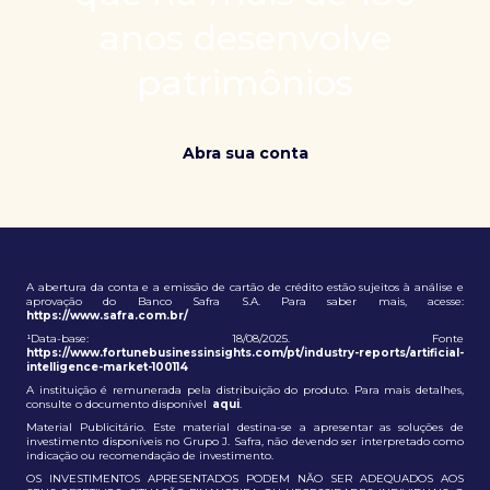
patrimônio e ampliação de oportunidades globais.
anos desenvolve
patrimônios
Abra sua conta
A abertura da conta e a emissão de cartão de crédito estão sujeitos à análise e
aprovação do Banco Safra S.A. Para saber mais, acesse:
https://www.safra.com.br/
¹Data-base: 18/08/2025. Fonte
https://www.fortunebusinessinsights.com/pt/industry-reports/artificial-
intelligence-market-100114
A instituição é remunerada pela distribuição do produto. Para mais detalhes,
consulte o documento disponível
aqui
.
Material Publicitário. Este material destina-se a apresentar as soluções de
investimento disponíveis no Grupo J. Safra, não devendo ser interpretado como
indicação ou recomendação de investimento.
OS INVESTIMENTOS APRESENTADOS PODEM NÃO SER ADEQUADOS AOS