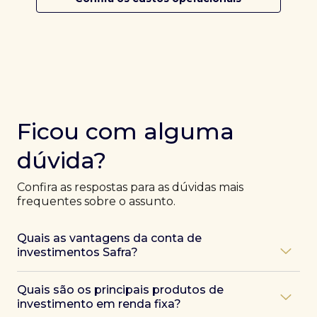
Ficou com alguma
dúvida?
Confira as respostas para as dúvidas mais
frequentes sobre o assunto.
Quais as vantagens da conta de
investimentos Safra?
Ao abrir uma conta Safra, você terá acesso a diversas
Quais são os principais produtos de
vantagens, como:
investimento em renda fixa?
Atendimento exclusivo de especialistas Safra
,