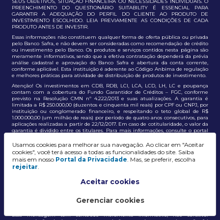
SEUS OBJETIVOS, SITUAÇÃO FINANCEIRA OU NECESSIDADES INDIVIDUAIS. O
PREENCHIMENTO DO QUESTIONÁRIO SUITABILITY É ESSENCIAL PARA
GARANTIR A ADEQUAÇÃO DO PERFIL DO CLIENTE AO PRODUTO DE
INVESTIMENTO ESCOLHIDO. LEIA PREVIAMENTE AS CONDIÇÕES DE CADA
PRODUTO ANTES DE INVESTIR.
Essas informações não constituem qualquer forma de oferta pública ou privada
pelo Banco Safra, e não devem ser consideradas como recomendação de crédito
ou investimento pelo Banco. Os produtos e serviços contidos nesta página são
meramente informativos, sendo que a efetiva contratação dependerá da prévia
análise cadastral e aprovação do Banco Safra e abertura da conta corrente,
conforme aplicável. Esta instituição é aderente ao Código Anbima de regulação
e melhores práticas para atividade de distribuição de produtos de investimento.
Atenção! Os investimentos em CDB, RDB, LCI, LCA, LCD, LH, LC e poupança
contam com a cobertura do Fundo Garantidor de Créditos – FGC, conforme
previsto na Resolução CMN nº 4.222/2013 e suas atualizações. A garantia é
limitada a R$ 250.000,00 (duzentos e cinquenta mil reais) por CPF ou CNPJ, por
instituição ou conglomerado financeiro, e respeitando o teto global de R$
1.000.000,00 (um milhão de reais) por período de quatro anos consecutivos, para
aplicações realizadas a partir de 22/12/2017. Em caso de cotitularidade, o valor da
garantia é dividido entre os titulares. Para mais informações, consulte o portal
oficial do FGC:
https://www.fgc.org.br/
Usamos cookies para melhorar sua navegação. Ao clicar em "Aceitar
As informações aqui dispostas têm conteúdo meramente informativo, não
cookies", você terá acesso a todas as funcionalidades do site. Saiba
constituem e não devem ser utilizadas como recomendação, auxiliar ou
mais em nosso
Portal da Privacidade
. Mas, se preferir, escolha
influenciar investidores no processo de tomada de decisão de investimento ou
rejeitar
.
adesão a produtos e serviços, bem como não discrimina todos os termos,
condições e riscos inerentes a um investimento no mercado financeiro e de
capitais. A decisão pelo tipo de investimento, serviço ou produto, bem como a
Aceitar cookies
análise de risco e a adequação do produto ao perfil do cliente, é de
responsabilidade exclusiva do cliente. O Grupo J. Safra não será responsável por
perdas diretas, indiretas ou lucros cessantes decorrentes da utilização destas
Gerenciar cookies
informações para quaisquer finalidades.
Essa mensagem tem conteúdo meramente informativo, não constitui