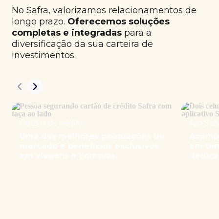
No Safra, valorizamos relacionamentos de
longo prazo.
Oferecemos soluções
completas e integradas
para a
diversificação da sua carteira de
investimentos.
Cartões de crédito
App Safr
Uma das melhores pontuações do
Acompa
mercado e benefícios exclusivos
em tem
em viagens e compras.
dedica