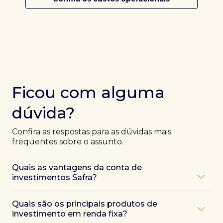
Ficou com alguma
dúvida?
Confira as respostas para as dúvidas mais
frequentes sobre o assunto.
Quais as vantagens da conta de
investimentos Safra?
Ao abrir uma conta Safra, você terá acesso a diversas
Quais são os principais produtos de
vantagens, como:
investimento em renda fixa?
Atendimento exclusivo de especialistas Safra
,