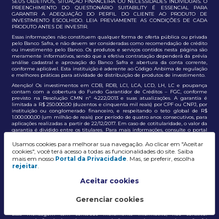
SEUS OBJETIVOS, SITUAÇÃO FINANCEIRA OU NECESSIDADES INDIVIDUAIS. O
PREENCHIMENTO DO QUESTIONÁRIO SUITABILITY É ESSENCIAL PARA
GARANTIR A ADEQUAÇÃO DO PERFIL DO CLIENTE AO PRODUTO DE
INVESTIMENTO ESCOLHIDO. LEIA PREVIAMENTE AS CONDIÇÕES DE CADA
PRODUTO ANTES DE INVESTIR.
Essas informações não constituem qualquer forma de oferta pública ou privada
pelo Banco Safra, e não devem ser consideradas como recomendação de crédito
ou investimento pelo Banco. Os produtos e serviços contidos nesta página são
meramente informativos, sendo que a efetiva contratação dependerá da prévia
análise cadastral e aprovação do Banco Safra e abertura da conta corrente,
conforme aplicável. Esta instituição é aderente ao Código Anbima de regulação
e melhores práticas para atividade de distribuição de produtos de investimento.
Atenção! Os investimentos em CDB, RDB, LCI, LCA, LCD, LH, LC e poupança
contam com a cobertura do Fundo Garantidor de Créditos – FGC, conforme
previsto na Resolução CMN nº 4.222/2013 e suas atualizações. A garantia é
limitada a R$ 250.000,00 (duzentos e cinquenta mil reais) por CPF ou CNPJ, por
instituição ou conglomerado financeiro, e respeitando o teto global de R$
1.000.000,00 (um milhão de reais) por período de quatro anos consecutivos, para
aplicações realizadas a partir de 22/12/2017. Em caso de cotitularidade, o valor da
garantia é dividido entre os titulares. Para mais informações, consulte o portal
oficial do FGC:
https://www.fgc.org.br/
Usamos cookies para melhorar sua navegação. Ao clicar em "Aceitar
As informações aqui dispostas têm conteúdo meramente informativo, não
cookies", você terá acesso a todas as funcionalidades do site. Saiba
constituem e não devem ser utilizadas como recomendação, auxiliar ou
mais em nosso
Portal da Privacidade
. Mas, se preferir, escolha
influenciar investidores no processo de tomada de decisão de investimento ou
rejeitar
.
adesão a produtos e serviços, bem como não discrimina todos os termos,
condições e riscos inerentes a um investimento no mercado financeiro e de
capitais. A decisão pelo tipo de investimento, serviço ou produto, bem como a
Aceitar cookies
análise de risco e a adequação do produto ao perfil do cliente, é de
responsabilidade exclusiva do cliente. O Grupo J. Safra não será responsável por
perdas diretas, indiretas ou lucros cessantes decorrentes da utilização destas
Gerenciar cookies
informações para quaisquer finalidades.
Essa mensagem tem conteúdo meramente informativo, não constitui