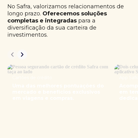
No Safra, valorizamos relacionamentos de
longo prazo.
Oferecemos soluções
completas e integradas
para a
diversificação da sua carteira de
investimentos.
Cartões de crédito
App Safr
Uma das melhores pontuações do
Acompa
mercado e benefícios exclusivos
em tem
em viagens e compras.
dedica