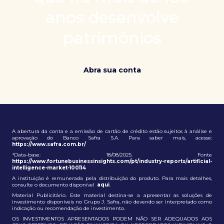
patrimônio e ampliação de oportunidades globais.
anos desenvolve
patrimônios
Abra sua conta
A abertura da conta e a emissão de cartão de crédito estão sujeitos à análise e
aprovação do Banco Safra S.A. Para saber mais, acesse:
https://www.safra.com.br/
¹Data-base: 18/08/2025. Fonte
https://www.fortunebusinessinsights.com/pt/industry-reports/artificial-
intelligence-market-100114
A instituição é remunerada pela distribuição do produto. Para mais detalhes,
consulte o documento disponível
aqui
.
Material Publicitário. Este material destina-se a apresentar as soluções de
investimento disponíveis no Grupo J. Safra, não devendo ser interpretado como
indicação ou recomendação de investimento.
OS INVESTIMENTOS APRESENTADOS PODEM NÃO SER ADEQUADOS AOS