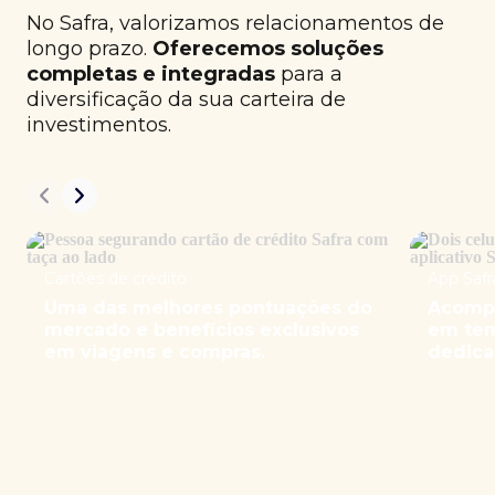
No Safra, valorizamos relacionamentos de
longo prazo.
Oferecemos soluções
completas e integradas
para a
diversificação da sua carteira de
investimentos.
Cartões de crédito
App Safr
Uma das melhores pontuações do
Acompa
mercado e benefícios exclusivos
em tem
em viagens e compras.
dedica