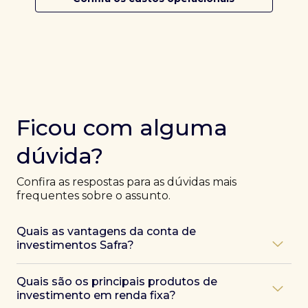
Ficou com alguma
dúvida?
Confira as respostas para as dúvidas mais
frequentes sobre o assunto.
Quais as vantagens da conta de
investimentos Safra?
Ao abrir uma conta Safra, você terá acesso a diversas
Quais são os principais produtos de
vantagens, como:
investimento em renda fixa?
Atendimento exclusivo de especialistas Safra
,