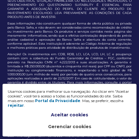
SEUS OBJETIVOS, SITUAÇÃO FINANCEIRA OU NECESSIDADES INDIVIDUAIS. O
PREENCHIMENTO DO QUESTIONÁRIO SUITABILITY É ESSENCIAL PARA
GARANTIR A ADEQUAÇÃO DO PERFIL DO CLIENTE AO PRODUTO DE
INVESTIMENTO ESCOLHIDO. LEIA PREVIAMENTE AS CONDIÇÕES DE CADA
PRODUTO ANTES DE INVESTIR.
Essas informações não constituem qualquer forma de oferta pública ou privada
pelo Banco Safra, e não devem ser consideradas como recomendação de crédito
ou investimento pelo Banco. Os produtos e serviços contidos nesta página são
meramente informativos, sendo que a efetiva contratação dependerá da prévia
análise cadastral e aprovação do Banco Safra e abertura da conta corrente,
conforme aplicável. Esta instituição é aderente ao Código Anbima de regulação
e melhores práticas para atividade de distribuição de produtos de investimento.
Atenção! Os investimentos em CDB, RDB, LCI, LCA, LCD, LH, LC e poupança
contam com a cobertura do Fundo Garantidor de Créditos – FGC, conforme
previsto na Resolução CMN nº 4.222/2013 e suas atualizações. A garantia é
limitada a R$ 250.000,00 (duzentos e cinquenta mil reais) por CPF ou CNPJ, por
instituição ou conglomerado financeiro, e respeitando o teto global de R$
1.000.000,00 (um milhão de reais) por período de quatro anos consecutivos, para
aplicações realizadas a partir de 22/12/2017. Em caso de cotitularidade, o valor da
garantia é dividido entre os titulares. Para mais informações, consulte o portal
oficial do FGC:
https://www.fgc.org.br/
Usamos cookies para melhorar sua navegação. Ao clicar em "Aceitar
As informações aqui dispostas têm conteúdo meramente informativo, não
cookies", você terá acesso a todas as funcionalidades do site. Saiba
constituem e não devem ser utilizadas como recomendação, auxiliar ou
mais em nosso
Portal da Privacidade
. Mas, se preferir, escolha
influenciar investidores no processo de tomada de decisão de investimento ou
rejeitar
.
adesão a produtos e serviços, bem como não discrimina todos os termos,
condições e riscos inerentes a um investimento no mercado financeiro e de
capitais. A decisão pelo tipo de investimento, serviço ou produto, bem como a
Aceitar cookies
análise de risco e a adequação do produto ao perfil do cliente, é de
responsabilidade exclusiva do cliente. O Grupo J. Safra não será responsável por
perdas diretas, indiretas ou lucros cessantes decorrentes da utilização destas
Gerenciar cookies
informações para quaisquer finalidades.
Essa mensagem tem conteúdo meramente informativo, não constitui