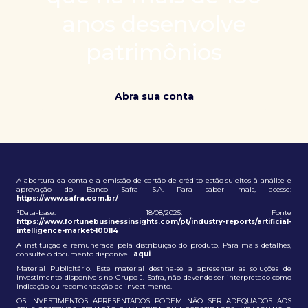
patrimônio e ampliação de oportunidades globais.
anos desenvolve
patrimônios
Abra sua conta
A abertura da conta e a emissão de cartão de crédito estão sujeitos à análise e
aprovação do Banco Safra S.A. Para saber mais, acesse:
https://www.safra.com.br/
¹Data-base: 18/08/2025. Fonte
https://www.fortunebusinessinsights.com/pt/industry-reports/artificial-
intelligence-market-100114
A instituição é remunerada pela distribuição do produto. Para mais detalhes,
consulte o documento disponível
aqui
.
Material Publicitário. Este material destina-se a apresentar as soluções de
investimento disponíveis no Grupo J. Safra, não devendo ser interpretado como
indicação ou recomendação de investimento.
OS INVESTIMENTOS APRESENTADOS PODEM NÃO SER ADEQUADOS AOS