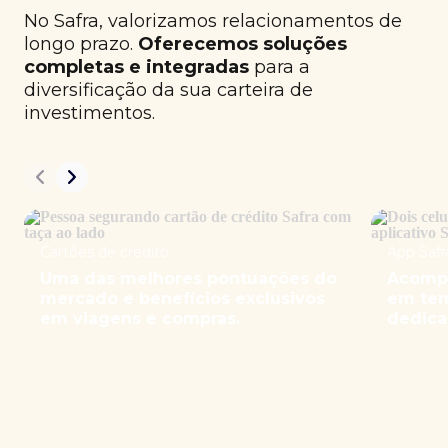
No Safra, valorizamos relacionamentos de
longo prazo.
Oferecemos soluções
completas e integradas
para a
diversificação da sua carteira de
investimentos.
Cartões de crédito
App Safr
Uma das melhores pontuações do
Acompa
mercado e benefícios exclusivos
em tem
em viagens e compras.
dedica