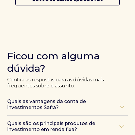
Ficou com alguma
dúvida?
Confira as respostas para as dúvidas mais
frequentes sobre o assunto.
Quais as vantagens da conta de
investimentos Safra?
Ao abrir uma conta Safra, você terá acesso a diversas
Quais são os principais produtos de
vantagens, como:
investimento em renda fixa?
Atendimento exclusivo de especialistas Safra
,