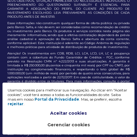
SEUS OBJETIVOS, SITUAÇÃO FINANCEIRA OU NECESSIDADES INDIVIDUAIS. O
PREENCHIMENTO DO QUESTIONÁRIO SUITABILITY É ESSENCIAL PARA
GARANTIR A ADEQUAÇÃO DO PERFIL DO CLIENTE AO PRODUTO DE
INVESTIMENTO ESCOLHIDO. LEIA PREVIAMENTE AS CONDIÇÕES DE CADA
PRODUTO ANTES DE INVESTIR.
Essas informações não constituem qualquer forma de oferta pública ou privada
pelo Banco Safra, e não devem ser consideradas como recomendação de crédito
ou investimento pelo Banco. Os produtos e serviços contidos nesta página são
meramente informativos, sendo que a efetiva contratação dependerá da prévia
análise cadastral e aprovação do Banco Safra e abertura da conta corrente,
conforme aplicável. Esta instituição é aderente ao Código Anbima de regulação
e melhores práticas para atividade de distribuição de produtos de investimento.
Atenção! Os investimentos em CDB, RDB, LCI, LCA, LCD, LH, LC e poupança
contam com a cobertura do Fundo Garantidor de Créditos – FGC, conforme
previsto na Resolução CMN nº 4.222/2013 e suas atualizações. A garantia é
limitada a R$ 250.000,00 (duzentos e cinquenta mil reais) por CPF ou CNPJ, por
instituição ou conglomerado financeiro, e respeitando o teto global de R$
1.000.000,00 (um milhão de reais) por período de quatro anos consecutivos, para
aplicações realizadas a partir de 22/12/2017. Em caso de cotitularidade, o valor da
garantia é dividido entre os titulares. Para mais informações, consulte o portal
oficial do FGC:
https://www.fgc.org.br/
Usamos cookies para melhorar sua navegação. Ao clicar em "Aceitar
As informações aqui dispostas têm conteúdo meramente informativo, não
cookies", você terá acesso a todas as funcionalidades do site. Saiba
constituem e não devem ser utilizadas como recomendação, auxiliar ou
mais em nosso
Portal da Privacidade
. Mas, se preferir, escolha
influenciar investidores no processo de tomada de decisão de investimento ou
rejeitar
.
adesão a produtos e serviços, bem como não discrimina todos os termos,
condições e riscos inerentes a um investimento no mercado financeiro e de
capitais. A decisão pelo tipo de investimento, serviço ou produto, bem como a
Aceitar cookies
análise de risco e a adequação do produto ao perfil do cliente, é de
responsabilidade exclusiva do cliente. O Grupo J. Safra não será responsável por
perdas diretas, indiretas ou lucros cessantes decorrentes da utilização destas
Gerenciar cookies
informações para quaisquer finalidades.
Essa mensagem tem conteúdo meramente informativo, não constitui