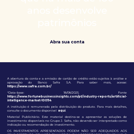
patrimônio e ampliação de oportunidades globais.
anos desenvolve
patrimônios
Abra sua conta
A abertura da conta e a emissão de cartão de crédito estão sujeitos à análise e
aprovação do Banco Safra S.A. Para saber mais, acesse:
https://www.safra.com.br/
¹Data-base: 18/08/2025. Fonte
https://www.fortunebusinessinsights.com/pt/industry-reports/artificial-
intelligence-market-100114
A instituição é remunerada pela distribuição do produto. Para mais detalhes,
consulte o documento disponível
aqui
.
Material Publicitário. Este material destina-se a apresentar as soluções de
investimento disponíveis no Grupo J. Safra, não devendo ser interpretado como
indicação ou recomendação de investimento.
OS INVESTIMENTOS APRESENTADOS PODEM NÃO SER ADEQUADOS AOS