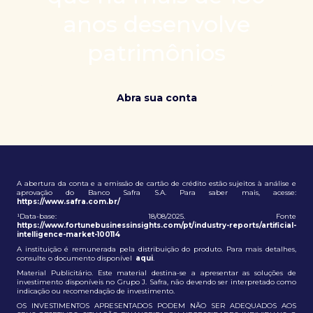
patrimônio e ampliação de oportunidades globais.
anos desenvolve
patrimônios
Abra sua conta
A abertura da conta e a emissão de cartão de crédito estão sujeitos à análise e
aprovação do Banco Safra S.A. Para saber mais, acesse:
https://www.safra.com.br/
¹Data-base: 18/08/2025. Fonte
https://www.fortunebusinessinsights.com/pt/industry-reports/artificial-
intelligence-market-100114
A instituição é remunerada pela distribuição do produto. Para mais detalhes,
consulte o documento disponível
aqui
.
Material Publicitário. Este material destina-se a apresentar as soluções de
investimento disponíveis no Grupo J. Safra, não devendo ser interpretado como
indicação ou recomendação de investimento.
OS INVESTIMENTOS APRESENTADOS PODEM NÃO SER ADEQUADOS AOS