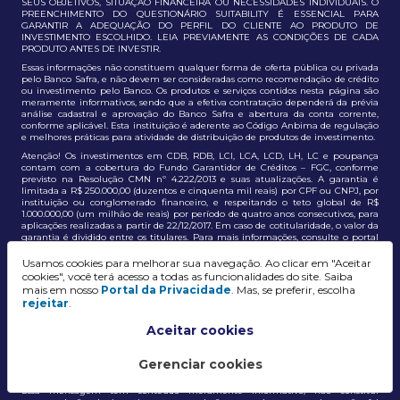
SEUS OBJETIVOS, SITUAÇÃO FINANCEIRA OU NECESSIDADES INDIVIDUAIS. O
PREENCHIMENTO DO QUESTIONÁRIO SUITABILITY É ESSENCIAL PARA
GARANTIR A ADEQUAÇÃO DO PERFIL DO CLIENTE AO PRODUTO DE
INVESTIMENTO ESCOLHIDO. LEIA PREVIAMENTE AS CONDIÇÕES DE CADA
PRODUTO ANTES DE INVESTIR.
Essas informações não constituem qualquer forma de oferta pública ou privada
pelo Banco Safra, e não devem ser consideradas como recomendação de crédito
ou investimento pelo Banco. Os produtos e serviços contidos nesta página são
meramente informativos, sendo que a efetiva contratação dependerá da prévia
análise cadastral e aprovação do Banco Safra e abertura da conta corrente,
conforme aplicável. Esta instituição é aderente ao Código Anbima de regulação
e melhores práticas para atividade de distribuição de produtos de investimento.
Atenção! Os investimentos em CDB, RDB, LCI, LCA, LCD, LH, LC e poupança
contam com a cobertura do Fundo Garantidor de Créditos – FGC, conforme
previsto na Resolução CMN nº 4.222/2013 e suas atualizações. A garantia é
limitada a R$ 250.000,00 (duzentos e cinquenta mil reais) por CPF ou CNPJ, por
instituição ou conglomerado financeiro, e respeitando o teto global de R$
1.000.000,00 (um milhão de reais) por período de quatro anos consecutivos, para
aplicações realizadas a partir de 22/12/2017. Em caso de cotitularidade, o valor da
garantia é dividido entre os titulares. Para mais informações, consulte o portal
oficial do FGC:
https://www.fgc.org.br/
Usamos cookies para melhorar sua navegação. Ao clicar em "Aceitar
As informações aqui dispostas têm conteúdo meramente informativo, não
cookies", você terá acesso a todas as funcionalidades do site. Saiba
constituem e não devem ser utilizadas como recomendação, auxiliar ou
mais em nosso
Portal da Privacidade
. Mas, se preferir, escolha
influenciar investidores no processo de tomada de decisão de investimento ou
rejeitar
.
adesão a produtos e serviços, bem como não discrimina todos os termos,
condições e riscos inerentes a um investimento no mercado financeiro e de
capitais. A decisão pelo tipo de investimento, serviço ou produto, bem como a
Aceitar cookies
análise de risco e a adequação do produto ao perfil do cliente, é de
responsabilidade exclusiva do cliente. O Grupo J. Safra não será responsável por
perdas diretas, indiretas ou lucros cessantes decorrentes da utilização destas
Gerenciar cookies
informações para quaisquer finalidades.
Essa mensagem tem conteúdo meramente informativo, não constitui