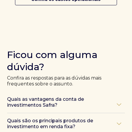
Ficou com alguma
dúvida?
Confira as respostas para as dúvidas mais
frequentes sobre o assunto.
Quais as vantagens da conta de
investimentos Safra?
Ao abrir uma conta Safra, você terá acesso a diversas
Quais são os principais produtos de
vantagens, como:
investimento em renda fixa?
Atendimento exclusivo de especialistas Safra
,