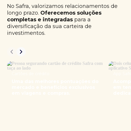
No Safra, valorizamos relacionamentos de
longo prazo.
Oferecemos soluções
completas e integradas
para a
diversificação da sua carteira de
investimentos.
Cartões de crédito
App Safr
Uma das melhores pontuações do
Acompa
mercado e benefícios exclusivos
em tem
em viagens e compras.
dedica