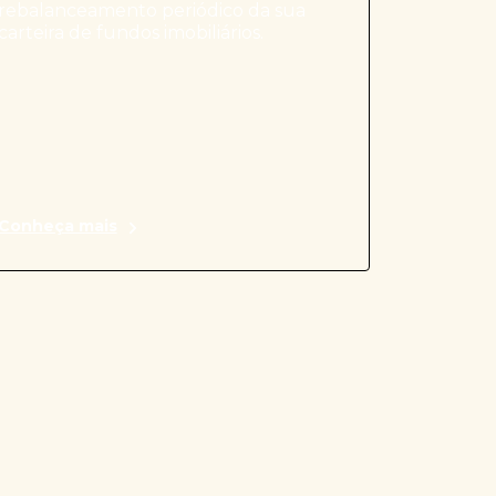
rebalanceamento periódico da sua
carteira de fundos imobiliários.
Conheça mais