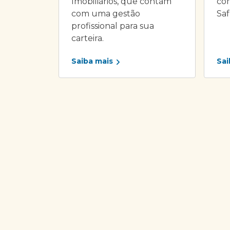
Imobiliários, que contam
com
com uma gestão
Saf
profissional para sua
carteira.
Saiba mais
Sai