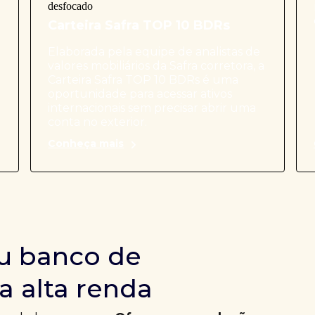
Carteira Safra TOP 10 BDRs
Elaborada pela equipe de analistas de
valores mobiliários da Safra corretora, a
Carteira Safra TOP 10 BDRs é uma
oportunidade para acessar ativos
internacionais sem precisar abrir uma
conta no exterior.
Conheça mais
u banco de
a alta renda