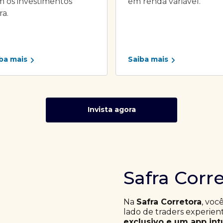
 os investimentos
em renda variável.
ra.
ba mais
Saiba mais
Invista agora
Safra Corr
Na
Safra Corretora
, voc
lado de traders experie
exclusivo e um app int