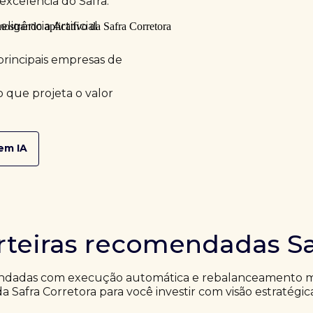
excelência do Safra.
ligência Artificial
principais empresas de
 que projeta o valor
em IA
rteiras recomendadas Sa
ndadas com execução automática e rebalanceamento me
da Safra Corretora para você investir com visão estratégic