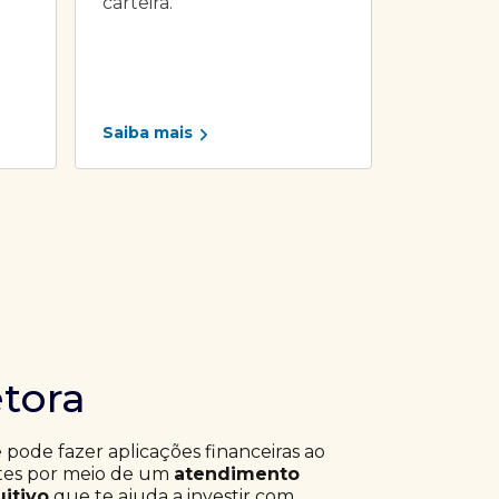
carteira.
Saiba mais
etora
ê pode fazer aplicações financeiras ao
ntes por meio de um
atendimento
uitivo
que te ajuda a investir com