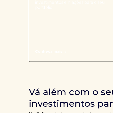
investimentos em ações para o seu
portfólio.
Conheça mais
Vá além com o se
investimentos par