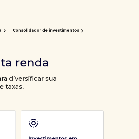
a
Consolidador de investimentos
lta renda
a diversificar sua
e taxas.
Investimentos em