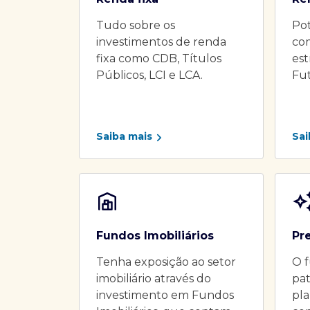
Tudo sobre os
Pot
investimentos de renda
co
fixa como CDB, Títulos
es
Públicos, LCI e LCA.
Fu
Saiba mais
Sai
Fundos Imobiliários
Pr
Tenha exposição ao setor
O f
imobiliário através do
pat
investimento em Fundos
pla