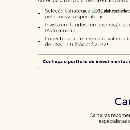
Antecipe o futuro e invista em IA com a 
•
Seleção estratégica de fundos de Inte
pelos nossos especialistas
•
Invista em fundos com exposição às 
IA do mundo
•
Conecte-se a um mercado valorizado
de US$ 1,7 trilhão até 2032¹.
Conheça o portfólio de investimentos 
Ca
Carteiras recome
especialistas 