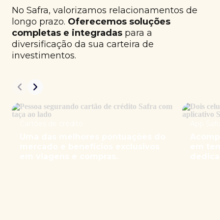
No Safra, valorizamos relacionamentos de
longo prazo.
Oferecemos soluções
completas e integradas
para a
diversificação da sua carteira de
investimentos.
Cartões de crédito
App Safr
Uma das melhores pontuações do
Acompa
mercado e benefícios exclusivos
em tem
em viagens e compras.
dedica