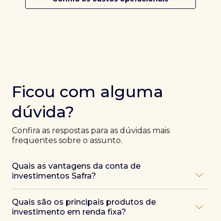
Ficou com alguma
dúvida?
Confira as respostas para as dúvidas mais
frequentes sobre o assunto.
Quais as vantagens da conta de
investimentos Safra?
Ao abrir uma conta Safra, você terá acesso a diversas
Quais são os principais produtos de
vantagens, como:
investimento em renda fixa?
Atendimento exclusivo de especialistas Safra
,