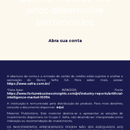
patrimônio e ampliação de oportunidades globais.
anos desenvolve
patrimônios
Abra sua conta
A abertura da conta e a emissão de cartão de crédito estão sujeitos à análise e
aprovação do Banco Safra S.A. Para saber mais, acesse:
https://www.safra.com.br/
¹Data-base: 18/08/2025. Fonte
https://www.fortunebusinessinsights.com/pt/industry-reports/artificial-
intelligence-market-100114
A instituição é remunerada pela distribuição do produto. Para mais detalhes,
consulte o documento disponível
aqui
.
Material Publicitário. Este material destina-se a apresentar as soluções de
investimento disponíveis no Grupo J. Safra, não devendo ser interpretado como
indicação ou recomendação de investimento.
OS INVESTIMENTOS APRESENTADOS PODEM NÃO SER ADEQUADOS AOS