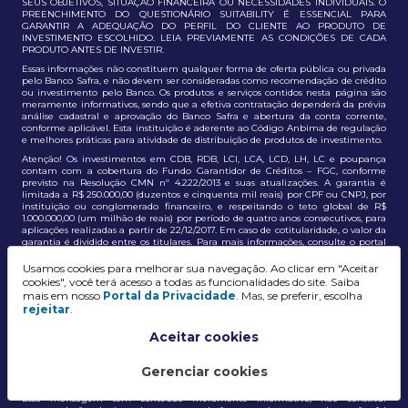
SEUS OBJETIVOS, SITUAÇÃO FINANCEIRA OU NECESSIDADES INDIVIDUAIS. O
PREENCHIMENTO DO QUESTIONÁRIO SUITABILITY É ESSENCIAL PARA
GARANTIR A ADEQUAÇÃO DO PERFIL DO CLIENTE AO PRODUTO DE
INVESTIMENTO ESCOLHIDO. LEIA PREVIAMENTE AS CONDIÇÕES DE CADA
PRODUTO ANTES DE INVESTIR.
Essas informações não constituem qualquer forma de oferta pública ou privada
pelo Banco Safra, e não devem ser consideradas como recomendação de crédito
ou investimento pelo Banco. Os produtos e serviços contidos nesta página são
meramente informativos, sendo que a efetiva contratação dependerá da prévia
análise cadastral e aprovação do Banco Safra e abertura da conta corrente,
conforme aplicável. Esta instituição é aderente ao Código Anbima de regulação
e melhores práticas para atividade de distribuição de produtos de investimento.
Atenção! Os investimentos em CDB, RDB, LCI, LCA, LCD, LH, LC e poupança
contam com a cobertura do Fundo Garantidor de Créditos – FGC, conforme
previsto na Resolução CMN nº 4.222/2013 e suas atualizações. A garantia é
limitada a R$ 250.000,00 (duzentos e cinquenta mil reais) por CPF ou CNPJ, por
instituição ou conglomerado financeiro, e respeitando o teto global de R$
1.000.000,00 (um milhão de reais) por período de quatro anos consecutivos, para
aplicações realizadas a partir de 22/12/2017. Em caso de cotitularidade, o valor da
garantia é dividido entre os titulares. Para mais informações, consulte o portal
oficial do FGC:
https://www.fgc.org.br/
Usamos cookies para melhorar sua navegação. Ao clicar em "Aceitar
As informações aqui dispostas têm conteúdo meramente informativo, não
cookies", você terá acesso a todas as funcionalidades do site. Saiba
constituem e não devem ser utilizadas como recomendação, auxiliar ou
mais em nosso
Portal da Privacidade
. Mas, se preferir, escolha
influenciar investidores no processo de tomada de decisão de investimento ou
rejeitar
.
adesão a produtos e serviços, bem como não discrimina todos os termos,
condições e riscos inerentes a um investimento no mercado financeiro e de
capitais. A decisão pelo tipo de investimento, serviço ou produto, bem como a
Aceitar cookies
análise de risco e a adequação do produto ao perfil do cliente, é de
responsabilidade exclusiva do cliente. O Grupo J. Safra não será responsável por
perdas diretas, indiretas ou lucros cessantes decorrentes da utilização destas
Gerenciar cookies
informações para quaisquer finalidades.
Essa mensagem tem conteúdo meramente informativo, não constitui