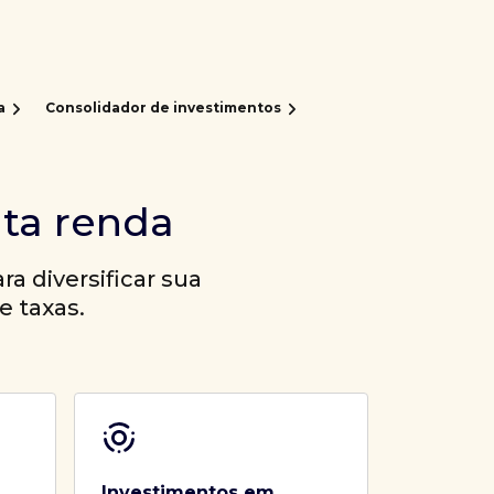
a
Consolidador de investimentos
lta renda
a diversificar sua
e taxas.
Investimentos em