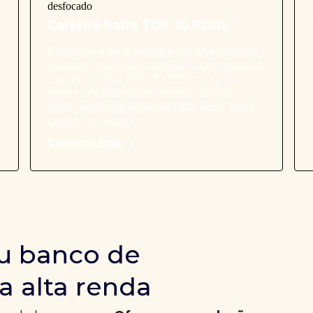
Carteira Safra TOP 10 BDRs
Elaborada pela equipe de analistas de
valores mobiliários da Safra corretora, a
Carteira Safra TOP 10 BDRs é uma
oportunidade para acessar ativos
internacionais sem precisar abrir uma
conta no exterior.
Conheça mais
u banco de
a alta renda