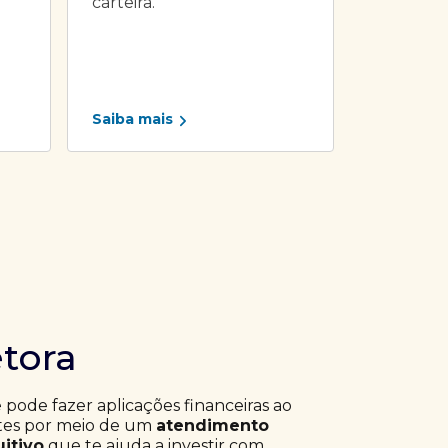
carteira.
Saiba mais
etora
ê pode fazer aplicações financeiras ao
ntes por meio de um
atendimento
uitivo
que te ajuda a investir com