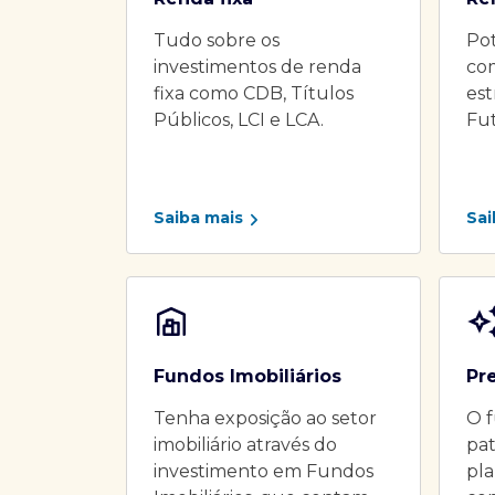
Tudo sobre os
Pot
investimentos de renda
co
fixa como CDB, Títulos
es
Públicos, LCI e LCA.
Fu
Saiba mais
Sai
Fundos Imobiliários
Pr
Tenha exposição ao setor
O f
imobiliário através do
pat
investimento em Fundos
pla