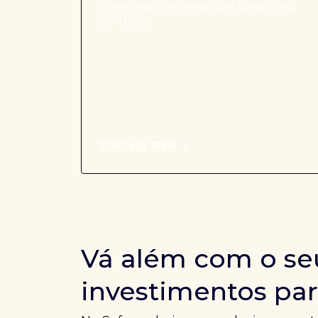
investimentos em ações para o seu
portfólio.
Conheça mais
Vá além com o se
investimentos par