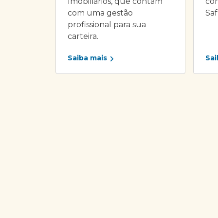
Imobiliários, que contam
com
com uma gestão
Saf
profissional para sua
carteira.
Saiba mais
Sai