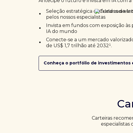
Antecipe o futuro e invista em IA com a 
•
Seleção estratégica de fundos de Inte
pelos nossos especialistas
•
Invista em fundos com exposição às 
IA do mundo
•
Conecte-se a um mercado valorizado
de US$ 1,7 trilhão até 2032¹.
Conheça o portfólio de investimentos 
Ca
Carteiras recome
especialistas 