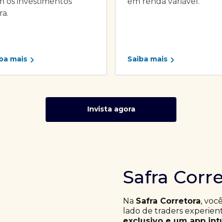
 os investimentos
em renda variável.
ra.
ba mais
Saiba mais
Invista agora
Safra Corr
Na
Safra Corretora
, voc
lado de traders experie
exclusivo e um app int