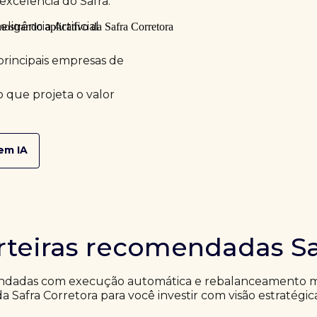
excelência do Safra.
ligência Artificial
principais empresas de
 que projeta o valor
em IA
rteiras recomendadas Sa
ndadas com execução automática e rebalanceamento me
da Safra Corretora para você investir com visão estratégic