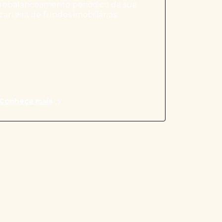
rebalanceamento periódico da sua
carteira de fundos imobiliários.
Conheça mais