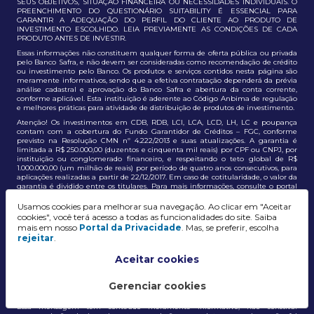
SEUS OBJETIVOS, SITUAÇÃO FINANCEIRA OU NECESSIDADES INDIVIDUAIS. O
PREENCHIMENTO DO QUESTIONÁRIO SUITABILITY É ESSENCIAL PARA
GARANTIR A ADEQUAÇÃO DO PERFIL DO CLIENTE AO PRODUTO DE
INVESTIMENTO ESCOLHIDO. LEIA PREVIAMENTE AS CONDIÇÕES DE CADA
PRODUTO ANTES DE INVESTIR.
Essas informações não constituem qualquer forma de oferta pública ou privada
pelo Banco Safra, e não devem ser consideradas como recomendação de crédito
ou investimento pelo Banco. Os produtos e serviços contidos nesta página são
meramente informativos, sendo que a efetiva contratação dependerá da prévia
análise cadastral e aprovação do Banco Safra e abertura da conta corrente,
conforme aplicável. Esta instituição é aderente ao Código Anbima de regulação
e melhores práticas para atividade de distribuição de produtos de investimento.
Atenção! Os investimentos em CDB, RDB, LCI, LCA, LCD, LH, LC e poupança
contam com a cobertura do Fundo Garantidor de Créditos – FGC, conforme
previsto na Resolução CMN nº 4.222/2013 e suas atualizações. A garantia é
limitada a R$ 250.000,00 (duzentos e cinquenta mil reais) por CPF ou CNPJ, por
instituição ou conglomerado financeiro, e respeitando o teto global de R$
1.000.000,00 (um milhão de reais) por período de quatro anos consecutivos, para
aplicações realizadas a partir de 22/12/2017. Em caso de cotitularidade, o valor da
garantia é dividido entre os titulares. Para mais informações, consulte o portal
oficial do FGC:
https://www.fgc.org.br/
Usamos cookies para melhorar sua navegação. Ao clicar em "Aceitar
As informações aqui dispostas têm conteúdo meramente informativo, não
cookies", você terá acesso a todas as funcionalidades do site. Saiba
constituem e não devem ser utilizadas como recomendação, auxiliar ou
mais em nosso
Portal da Privacidade
. Mas, se preferir, escolha
influenciar investidores no processo de tomada de decisão de investimento ou
rejeitar
.
adesão a produtos e serviços, bem como não discrimina todos os termos,
condições e riscos inerentes a um investimento no mercado financeiro e de
capitais. A decisão pelo tipo de investimento, serviço ou produto, bem como a
Aceitar cookies
análise de risco e a adequação do produto ao perfil do cliente, é de
responsabilidade exclusiva do cliente. O Grupo J. Safra não será responsável por
perdas diretas, indiretas ou lucros cessantes decorrentes da utilização destas
Gerenciar cookies
informações para quaisquer finalidades.
Essa mensagem tem conteúdo meramente informativo, não constitui