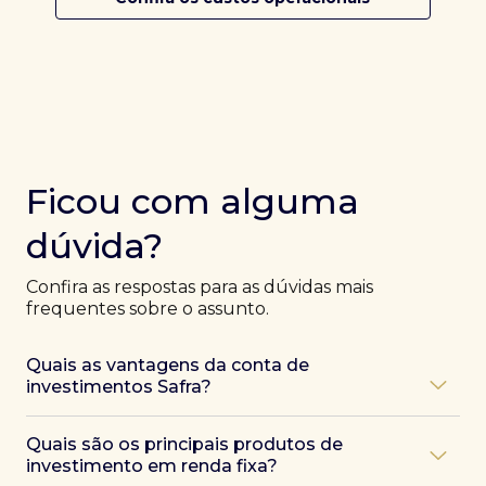
Ficou com alguma
dúvida?
Confira as respostas para as dúvidas mais
frequentes sobre o assunto.
Quais as vantagens da conta de
investimentos Safra?
Ao abrir uma conta Safra, você terá acesso a diversas
Quais são os principais produtos de
vantagens, como:
investimento em renda fixa?
Atendimento exclusivo de especialistas Safra
,