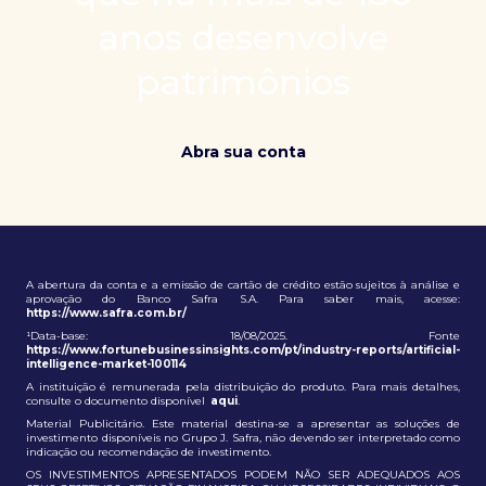
patrimônio e ampliação de oportunidades globais.
anos desenvolve
patrimônios
Abra sua conta
A abertura da conta e a emissão de cartão de crédito estão sujeitos à análise e
aprovação do Banco Safra S.A. Para saber mais, acesse:
https://www.safra.com.br/
¹Data-base: 18/08/2025. Fonte
https://www.fortunebusinessinsights.com/pt/industry-reports/artificial-
intelligence-market-100114
A instituição é remunerada pela distribuição do produto. Para mais detalhes,
consulte o documento disponível
aqui
.
Material Publicitário. Este material destina-se a apresentar as soluções de
investimento disponíveis no Grupo J. Safra, não devendo ser interpretado como
indicação ou recomendação de investimento.
OS INVESTIMENTOS APRESENTADOS PODEM NÃO SER ADEQUADOS AOS