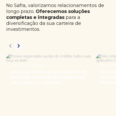
No Safra, valorizamos relacionamentos de
longo prazo.
Oferecemos soluções
completas e integradas
para a
diversificação da sua carteira de
investimentos.
Cartões de crédito
App Safr
Uma das melhores pontuações do
Acompa
mercado e benefícios exclusivos
em tem
em viagens e compras.
dedica