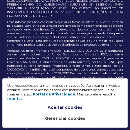
SEUS OBJETIVOS, SITUAÇÃO FINANCEIRA OU NECESSIDADES INDIVIDUAIS. O
PREENCHIMENTO DO QUESTIONÁRIO SUITABILITY É ESSENCIAL PARA
GARANTIR A ADEQUAÇÃO DO PERFIL DO CLIENTE AO PRODUTO DE
INVESTIMENTO ESCOLHIDO. LEIA PREVIAMENTE AS CONDIÇÕES DE CADA
PRODUTO ANTES DE INVESTIR.
Essas informações não constituem qualquer forma de oferta pública ou privada
pelo Banco Safra, e não devem ser consideradas como recomendação de crédito
ou investimento pelo Banco. Os produtos e serviços contidos nesta página são
meramente informativos, sendo que a efetiva contratação dependerá da prévia
análise cadastral e aprovação do Banco Safra e abertura da conta corrente,
conforme aplicável. Esta instituição é aderente ao Código Anbima de regulação
e melhores práticas para atividade de distribuição de produtos de investimento.
Atenção! Os investimentos em CDB, RDB, LCI, LCA, LCD, LH, LC e poupança
contam com a cobertura do Fundo Garantidor de Créditos – FGC, conforme
previsto na Resolução CMN nº 4.222/2013 e suas atualizações. A garantia é
limitada a R$ 250.000,00 (duzentos e cinquenta mil reais) por CPF ou CNPJ, por
instituição ou conglomerado financeiro, e respeitando o teto global de R$
1.000.000,00 (um milhão de reais) por período de quatro anos consecutivos, para
aplicações realizadas a partir de 22/12/2017. Em caso de cotitularidade, o valor da
garantia é dividido entre os titulares. Para mais informações, consulte o portal
oficial do FGC:
https://www.fgc.org.br/
Usamos cookies para melhorar sua navegação. Ao clicar em "Aceitar
As informações aqui dispostas têm conteúdo meramente informativo, não
cookies", você terá acesso a todas as funcionalidades do site. Saiba
constituem e não devem ser utilizadas como recomendação, auxiliar ou
mais em nosso
Portal da Privacidade
. Mas, se preferir, escolha
influenciar investidores no processo de tomada de decisão de investimento ou
rejeitar
.
adesão a produtos e serviços, bem como não discrimina todos os termos,
condições e riscos inerentes a um investimento no mercado financeiro e de
capitais. A decisão pelo tipo de investimento, serviço ou produto, bem como a
Aceitar cookies
análise de risco e a adequação do produto ao perfil do cliente, é de
responsabilidade exclusiva do cliente. O Grupo J. Safra não será responsável por
perdas diretas, indiretas ou lucros cessantes decorrentes da utilização destas
Gerenciar cookies
informações para quaisquer finalidades.
Essa mensagem tem conteúdo meramente informativo, não constitui