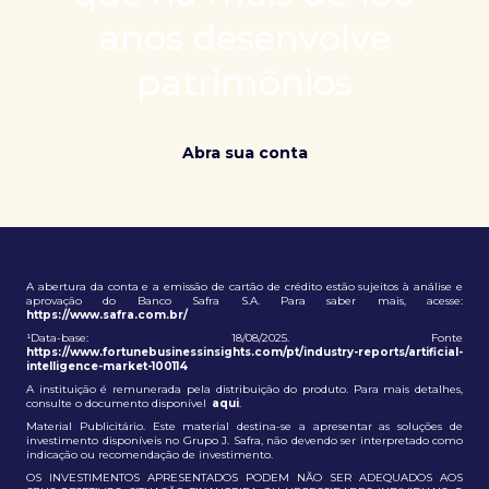
patrimônio e ampliação de oportunidades globais.
anos desenvolve
patrimônios
Abra sua conta
A abertura da conta e a emissão de cartão de crédito estão sujeitos à análise e
aprovação do Banco Safra S.A. Para saber mais, acesse:
https://www.safra.com.br/
¹Data-base: 18/08/2025. Fonte
https://www.fortunebusinessinsights.com/pt/industry-reports/artificial-
intelligence-market-100114
A instituição é remunerada pela distribuição do produto. Para mais detalhes,
consulte o documento disponível
aqui
.
Material Publicitário. Este material destina-se a apresentar as soluções de
investimento disponíveis no Grupo J. Safra, não devendo ser interpretado como
indicação ou recomendação de investimento.
OS INVESTIMENTOS APRESENTADOS PODEM NÃO SER ADEQUADOS AOS