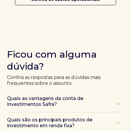
Ficou com alguma
dúvida?
Confira as respostas para as dúvidas mais
frequentes sobre o assunto.
Quais as vantagens da conta de
investimentos Safra?
Ao abrir uma conta Safra, você terá acesso a diversas
Quais são os principais produtos de
vantagens, como:
investimento em renda fixa?
Atendimento exclusivo de especialistas Safra
,