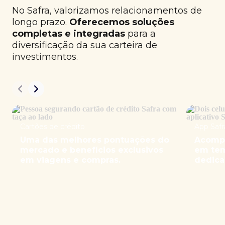
No Safra, valorizamos relacionamentos de
longo prazo.
Oferecemos soluções
completas e integradas
para a
diversificação da sua carteira de
investimentos.
Cartões de crédito
App Safr
Uma das melhores pontuações do
Acompa
mercado e benefícios exclusivos
em tem
em viagens e compras.
dedica