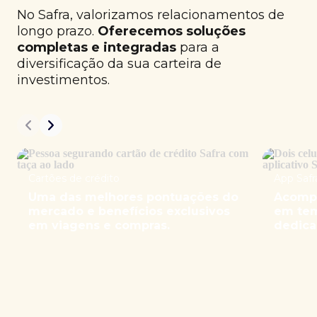
No Safra, valorizamos relacionamentos de
longo prazo.
Oferecemos soluções
completas e integradas
para a
diversificação da sua carteira de
investimentos.
Cartões de crédito
App Safr
Uma das melhores pontuações do
Acompa
mercado e benefícios exclusivos
em tem
em viagens e compras.
dedica