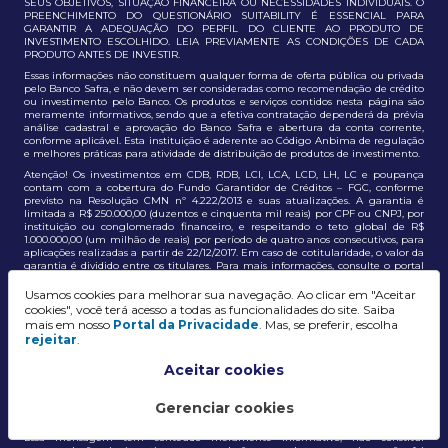
SEUS OBJETIVOS, SITUAÇÃO FINANCEIRA OU NECESSIDADES INDIVIDUAIS. O
PREENCHIMENTO DO QUESTIONÁRIO SUITABILITY É ESSENCIAL PARA
GARANTIR A ADEQUAÇÃO DO PERFIL DO CLIENTE AO PRODUTO DE
INVESTIMENTO ESCOLHIDO. LEIA PREVIAMENTE AS CONDIÇÕES DE CADA
PRODUTO ANTES DE INVESTIR.
Essas informações não constituem qualquer forma de oferta pública ou privada
pelo Banco Safra, e não devem ser consideradas como recomendação de crédito
ou investimento pelo Banco. Os produtos e serviços contidos nesta página são
meramente informativos, sendo que a efetiva contratação dependerá da prévia
análise cadastral e aprovação do Banco Safra e abertura da conta corrente,
conforme aplicável. Esta instituição é aderente ao Código Anbima de regulação
e melhores práticas para atividade de distribuição de produtos de investimento.
Atenção! Os investimentos em CDB, RDB, LCI, LCA, LCD, LH, LC e poupança
contam com a cobertura do Fundo Garantidor de Créditos – FGC, conforme
previsto na Resolução CMN nº 4.222/2013 e suas atualizações. A garantia é
limitada a R$ 250.000,00 (duzentos e cinquenta mil reais) por CPF ou CNPJ, por
instituição ou conglomerado financeiro, e respeitando o teto global de R$
1.000.000,00 (um milhão de reais) por período de quatro anos consecutivos, para
aplicações realizadas a partir de 22/12/2017. Em caso de cotitularidade, o valor da
garantia é dividido entre os titulares. Para mais informações, consulte o portal
oficial do FGC:
https://www.fgc.org.br/
Usamos cookies para melhorar sua navegação. Ao clicar em "Aceitar
As informações aqui dispostas têm conteúdo meramente informativo, não
cookies", você terá acesso a todas as funcionalidades do site. Saiba
constituem e não devem ser utilizadas como recomendação, auxiliar ou
mais em nosso
Portal da Privacidade
. Mas, se preferir, escolha
influenciar investidores no processo de tomada de decisão de investimento ou
rejeitar
.
adesão a produtos e serviços, bem como não discrimina todos os termos,
condições e riscos inerentes a um investimento no mercado financeiro e de
capitais. A decisão pelo tipo de investimento, serviço ou produto, bem como a
Aceitar cookies
análise de risco e a adequação do produto ao perfil do cliente, é de
responsabilidade exclusiva do cliente. O Grupo J. Safra não será responsável por
perdas diretas, indiretas ou lucros cessantes decorrentes da utilização destas
Gerenciar cookies
informações para quaisquer finalidades.
Essa mensagem tem conteúdo meramente informativo, não constitui