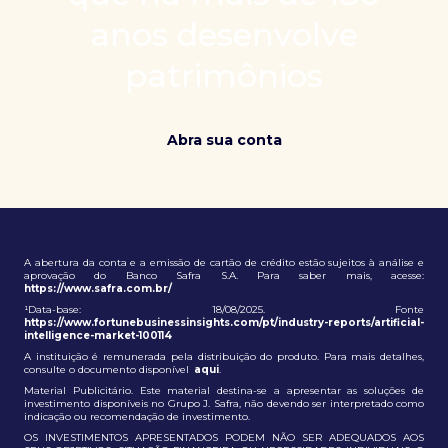
patrimônio e ampliação de oportunidades globais.
anos desenvolve
patrimônios
Abra sua conta
A abertura da conta e a emissão de cartão de crédito estão sujeitos à análise e
aprovação do Banco Safra S.A. Para saber mais, acesse:
https://www.safra.com.br/
¹Data-base: 18/08/2025. Fonte
https://www.fortunebusinessinsights.com/pt/industry-reports/artificial-
intelligence-market-100114
A instituição é remunerada pela distribuição do produto. Para mais detalhes,
consulte o documento disponível
aqui
.
Material Publicitário. Este material destina-se a apresentar as soluções de
investimento disponíveis no Grupo J. Safra, não devendo ser interpretado como
indicação ou recomendação de investimento.
OS INVESTIMENTOS APRESENTADOS PODEM NÃO SER ADEQUADOS AOS