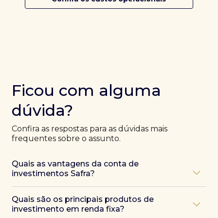
Ficou com alguma
dúvida?
Confira as respostas para as dúvidas mais
frequentes sobre o assunto.
Quais as vantagens da conta de
investimentos Safra?
Ao abrir uma conta Safra, você terá acesso a diversas
Quais são os principais produtos de
vantagens, como:
investimento em renda fixa?
Atendimento exclusivo de especialistas Safra
,