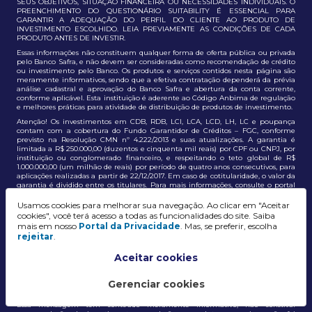
SEUS OBJETIVOS, SITUAÇÃO FINANCEIRA OU NECESSIDADES INDIVIDUAIS. O
PREENCHIMENTO DO QUESTIONÁRIO SUITABILITY É ESSENCIAL PARA
GARANTIR A ADEQUAÇÃO DO PERFIL DO CLIENTE AO PRODUTO DE
INVESTIMENTO ESCOLHIDO. LEIA PREVIAMENTE AS CONDIÇÕES DE CADA
PRODUTO ANTES DE INVESTIR.
Essas informações não constituem qualquer forma de oferta pública ou privada
pelo Banco Safra, e não devem ser consideradas como recomendação de crédito
ou investimento pelo Banco. Os produtos e serviços contidos nesta página são
meramente informativos, sendo que a efetiva contratação dependerá da prévia
análise cadastral e aprovação do Banco Safra e abertura da conta corrente,
conforme aplicável. Esta instituição é aderente ao Código Anbima de regulação
e melhores práticas para atividade de distribuição de produtos de investimento.
Atenção! Os investimentos em CDB, RDB, LCI, LCA, LCD, LH, LC e poupança
contam com a cobertura do Fundo Garantidor de Créditos – FGC, conforme
previsto na Resolução CMN nº 4.222/2013 e suas atualizações. A garantia é
limitada a R$ 250.000,00 (duzentos e cinquenta mil reais) por CPF ou CNPJ, por
instituição ou conglomerado financeiro, e respeitando o teto global de R$
1.000.000,00 (um milhão de reais) por período de quatro anos consecutivos, para
aplicações realizadas a partir de 22/12/2017. Em caso de cotitularidade, o valor da
garantia é dividido entre os titulares. Para mais informações, consulte o portal
oficial do FGC:
https://www.fgc.org.br/
Usamos cookies para melhorar sua navegação. Ao clicar em "Aceitar
As informações aqui dispostas têm conteúdo meramente informativo, não
cookies", você terá acesso a todas as funcionalidades do site. Saiba
constituem e não devem ser utilizadas como recomendação, auxiliar ou
mais em nosso
Portal da Privacidade
. Mas, se preferir, escolha
influenciar investidores no processo de tomada de decisão de investimento ou
rejeitar
.
adesão a produtos e serviços, bem como não discrimina todos os termos,
condições e riscos inerentes a um investimento no mercado financeiro e de
capitais. A decisão pelo tipo de investimento, serviço ou produto, bem como a
Aceitar cookies
análise de risco e a adequação do produto ao perfil do cliente, é de
responsabilidade exclusiva do cliente. O Grupo J. Safra não será responsável por
perdas diretas, indiretas ou lucros cessantes decorrentes da utilização destas
Gerenciar cookies
informações para quaisquer finalidades.
Essa mensagem tem conteúdo meramente informativo, não constitui