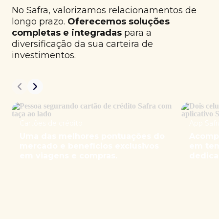
No Safra, valorizamos relacionamentos de
longo prazo.
Oferecemos soluções
completas e integradas
para a
diversificação da sua carteira de
investimentos.
Cartões de crédito
App Safr
Uma das melhores pontuações do
Acompa
mercado e benefícios exclusivos
em tem
em viagens e compras.
dedica