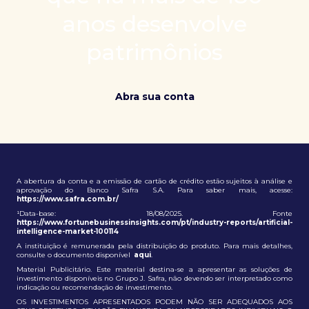
patrimônio e ampliação de oportunidades globais.
anos desenvolve
patrimônios
Abra sua conta
A abertura da conta e a emissão de cartão de crédito estão sujeitos à análise e
aprovação do Banco Safra S.A. Para saber mais, acesse:
https://www.safra.com.br/
¹Data-base: 18/08/2025. Fonte
https://www.fortunebusinessinsights.com/pt/industry-reports/artificial-
intelligence-market-100114
A instituição é remunerada pela distribuição do produto. Para mais detalhes,
consulte o documento disponível
aqui
.
Material Publicitário. Este material destina-se a apresentar as soluções de
investimento disponíveis no Grupo J. Safra, não devendo ser interpretado como
indicação ou recomendação de investimento.
OS INVESTIMENTOS APRESENTADOS PODEM NÃO SER ADEQUADOS AOS