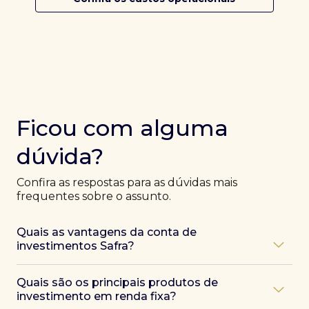
Ficou com alguma
dúvida?
Confira as respostas para as dúvidas mais
frequentes sobre o assunto.
Quais as vantagens da conta de
investimentos Safra?
Ao abrir uma conta Safra, você terá acesso a diversas
Quais são os principais produtos de
vantagens, como:
investimento em renda fixa?
Atendimento exclusivo de especialistas Safra
,