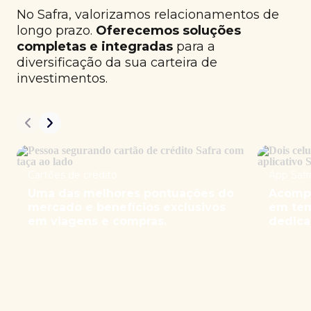
No Safra, valorizamos relacionamentos de
longo prazo.
Oferecemos soluções
completas e integradas
para a
diversificação da sua carteira de
investimentos.
Cartões de crédito
App Safr
Uma das melhores pontuações do
Acompa
mercado e benefícios exclusivos
em tem
em viagens e compras.
dedica