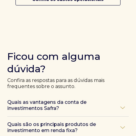
Ficou com alguma
dúvida?
Confira as respostas para as dúvidas mais
frequentes sobre o assunto.
Quais as vantagens da conta de
investimentos Safra?
Ao abrir uma conta Safra, você terá acesso a diversas
Quais são os principais produtos de
vantagens, como:
investimento em renda fixa?
Atendimento exclusivo de especialistas Safra
,