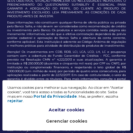
SEUS OBJETIVOS, SITUAÇÃO FINANCEIRA OU NECESSIDADES INDIVIDUAIS. O
PREENCHIMENTO DO QUESTIONÁRIO SUITABILITY É ESSENCIAL PARA
GARANTIR A ADEQUAÇÃO DO PERFIL DO CLIENTE AO PRODUTO DE
INVESTIMENTO ESCOLHIDO. LEIA PREVIAMENTE AS CONDIÇÕES DE CADA
PRODUTO ANTES DE INVESTIR.
Essas informações não constituem qualquer forma de oferta pública ou privada
pelo Banco Safra, e não devem ser consideradas como recomendação de crédito
ou investimento pelo Banco. Os produtos e serviços contidos nesta página são
meramente informativos, sendo que a efetiva contratação dependerá da prévia
análise cadastral e aprovação do Banco Safra e abertura da conta corrente,
conforme aplicável. Esta instituição é aderente ao Código Anbima de regulação
e melhores práticas para atividade de distribuição de produtos de investimento.
Atenção! Os investimentos em CDB, RDB, LCI, LCA, LCD, LH, LC e poupança
contam com a cobertura do Fundo Garantidor de Créditos – FGC, conforme
previsto na Resolução CMN nº 4.222/2013 e suas atualizações. A garantia é
limitada a R$ 250.000,00 (duzentos e cinquenta mil reais) por CPF ou CNPJ, por
instituição ou conglomerado financeiro, e respeitando o teto global de R$
1.000.000,00 (um milhão de reais) por período de quatro anos consecutivos, para
aplicações realizadas a partir de 22/12/2017. Em caso de cotitularidade, o valor da
garantia é dividido entre os titulares. Para mais informações, consulte o portal
oficial do FGC:
https://www.fgc.org.br/
Usamos cookies para melhorar sua navegação. Ao clicar em "Aceitar
As informações aqui dispostas têm conteúdo meramente informativo, não
cookies", você terá acesso a todas as funcionalidades do site. Saiba
constituem e não devem ser utilizadas como recomendação, auxiliar ou
mais em nosso
Portal da Privacidade
. Mas, se preferir, escolha
influenciar investidores no processo de tomada de decisão de investimento ou
rejeitar
.
adesão a produtos e serviços, bem como não discrimina todos os termos,
condições e riscos inerentes a um investimento no mercado financeiro e de
capitais. A decisão pelo tipo de investimento, serviço ou produto, bem como a
Aceitar cookies
análise de risco e a adequação do produto ao perfil do cliente, é de
responsabilidade exclusiva do cliente. O Grupo J. Safra não será responsável por
perdas diretas, indiretas ou lucros cessantes decorrentes da utilização destas
Gerenciar cookies
informações para quaisquer finalidades.
Essa mensagem tem conteúdo meramente informativo, não constitui