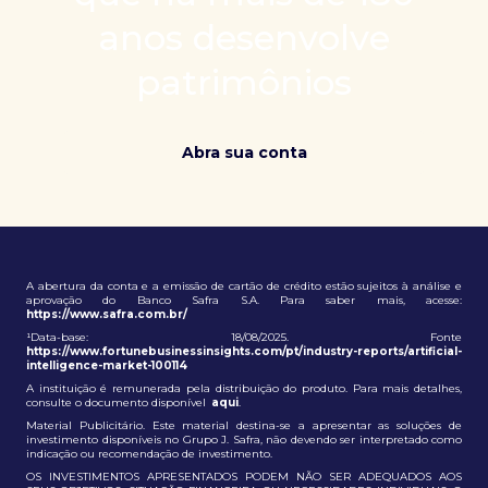
patrimônio e ampliação de oportunidades globais.
anos desenvolve
patrimônios
Abra sua conta
A abertura da conta e a emissão de cartão de crédito estão sujeitos à análise e
aprovação do Banco Safra S.A. Para saber mais, acesse:
https://www.safra.com.br/
¹Data-base: 18/08/2025. Fonte
https://www.fortunebusinessinsights.com/pt/industry-reports/artificial-
intelligence-market-100114
A instituição é remunerada pela distribuição do produto. Para mais detalhes,
consulte o documento disponível
aqui
.
Material Publicitário. Este material destina-se a apresentar as soluções de
investimento disponíveis no Grupo J. Safra, não devendo ser interpretado como
indicação ou recomendação de investimento.
OS INVESTIMENTOS APRESENTADOS PODEM NÃO SER ADEQUADOS AOS