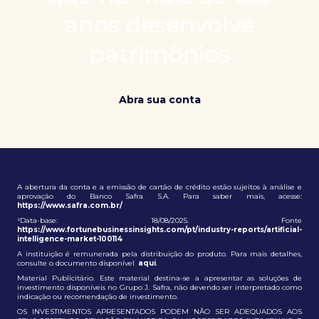
patrimônio e ampliação de oportunidades globais.
anos desenvolve
patrimônios
Abra sua conta
A abertura da conta e a emissão de cartão de crédito estão sujeitos à análise e
aprovação do Banco Safra S.A. Para saber mais, acesse:
https://www.safra.com.br/
¹Data-base: 18/08/2025. Fonte
https://www.fortunebusinessinsights.com/pt/industry-reports/artificial-
intelligence-market-100114
A instituição é remunerada pela distribuição do produto. Para mais detalhes,
consulte o documento disponível
aqui
.
Material Publicitário. Este material destina-se a apresentar as soluções de
investimento disponíveis no Grupo J. Safra, não devendo ser interpretado como
indicação ou recomendação de investimento.
OS INVESTIMENTOS APRESENTADOS PODEM NÃO SER ADEQUADOS AOS