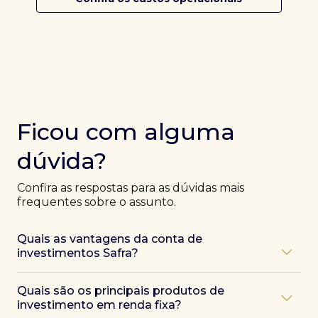
Ficou com alguma
dúvida?
Confira as respostas para as dúvidas mais
frequentes sobre o assunto.
Quais as vantagens da conta de
investimentos Safra?
Ao abrir uma conta Safra, você terá acesso a diversas
Quais são os principais produtos de
vantagens, como:
investimento em renda fixa?
Atendimento exclusivo de especialistas Safra
,