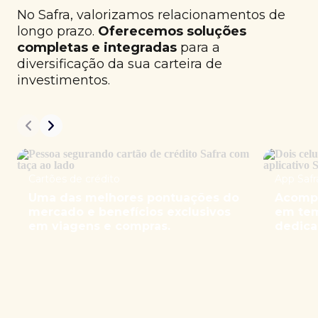
No Safra, valorizamos relacionamentos de
longo prazo.
Oferecemos soluções
completas e integradas
para a
diversificação da sua carteira de
investimentos.
Cartões de crédito
App Safr
Uma das melhores pontuações do
Acompa
mercado e benefícios exclusivos
em tem
em viagens e compras.
dedica