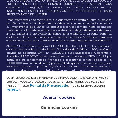
SEUS OBJETIVOS, SITUAÇÃO FINANCEIRA OU NECESSIDADES INDIVIDUAIS. O
PREENCHIMENTO DO QUESTIONÁRIO SUITABILITY É ESSENCIAL PARA
GARANTIR A ADEQUAÇÃO DO PERFIL DO CLIENTE AO PRODUTO DE
INVESTIMENTO ESCOLHIDO. LEIA PREVIAMENTE AS CONDIÇÕES DE CADA
PRODUTO ANTES DE INVESTIR.
Essas informações não constituem qualquer forma de oferta pública ou privada
pelo Banco Safra, e não devem ser consideradas como recomendação de crédito
ou investimento pelo Banco. Os produtos e serviços contidos nesta página são
meramente informativos, sendo que a efetiva contratação dependerá da prévia
análise cadastral e aprovação do Banco Safra e abertura da conta corrente,
conforme aplicável. Esta instituição é aderente ao Código Anbima de regulação
e melhores práticas para atividade de distribuição de produtos de investimento.
Atenção! Os investimentos em CDB, RDB, LCI, LCA, LCD, LH, LC e poupança
contam com a cobertura do Fundo Garantidor de Créditos – FGC, conforme
previsto na Resolução CMN nº 4.222/2013 e suas atualizações. A garantia é
limitada a R$ 250.000,00 (duzentos e cinquenta mil reais) por CPF ou CNPJ, por
instituição ou conglomerado financeiro, e respeitando o teto global de R$
1.000.000,00 (um milhão de reais) por período de quatro anos consecutivos, para
aplicações realizadas a partir de 22/12/2017. Em caso de cotitularidade, o valor da
garantia é dividido entre os titulares. Para mais informações, consulte o portal
oficial do FGC:
https://www.fgc.org.br/
Usamos cookies para melhorar sua navegação. Ao clicar em "Aceitar
As informações aqui dispostas têm conteúdo meramente informativo, não
cookies", você terá acesso a todas as funcionalidades do site. Saiba
constituem e não devem ser utilizadas como recomendação, auxiliar ou
mais em nosso
Portal da Privacidade
. Mas, se preferir, escolha
influenciar investidores no processo de tomada de decisão de investimento ou
rejeitar
.
adesão a produtos e serviços, bem como não discrimina todos os termos,
condições e riscos inerentes a um investimento no mercado financeiro e de
capitais. A decisão pelo tipo de investimento, serviço ou produto, bem como a
Aceitar cookies
análise de risco e a adequação do produto ao perfil do cliente, é de
responsabilidade exclusiva do cliente. O Grupo J. Safra não será responsável por
perdas diretas, indiretas ou lucros cessantes decorrentes da utilização destas
Gerenciar cookies
informações para quaisquer finalidades.
Essa mensagem tem conteúdo meramente informativo, não constitui