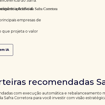
excelência do Safra.
ligência Artificial
principais empresas de
 que projeta o valor
em IA
rteiras recomendadas Sa
ndadas com execução automática e rebalanceamento me
da Safra Corretora para você investir com visão estratégic