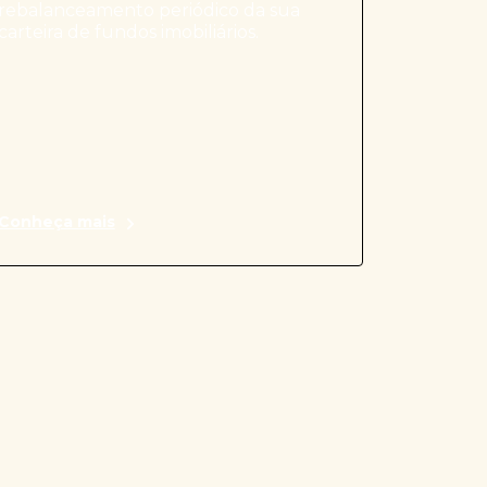
rebalanceamento periódico da sua
carteira de fundos imobiliários.
Conheça mais