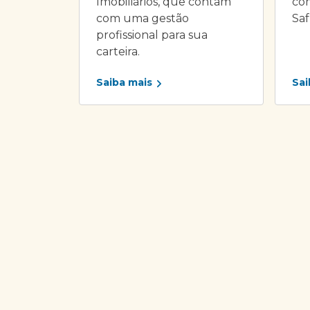
Imobiliários, que contam
com
com uma gestão
Saf
profissional para sua
carteira.
Saiba mais
Sai