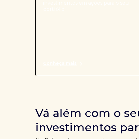
investimentos em ações para o seu
portfólio.
Conheça mais
Vá além com o se
investimentos par