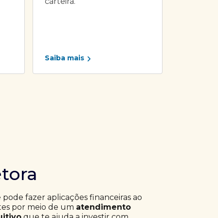
carteira.
Saiba mais
etora
ê pode fazer aplicações financeiras ao
ntes por meio de um
atendimento
uitivo
que te ajuda a investir com