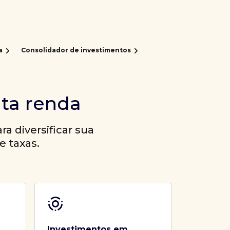
a
Consolidador de investimentos
lta renda
a diversificar sua
e taxas.
Investimentos em