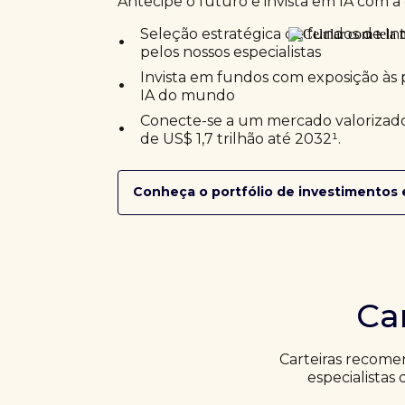
Antecipe o futuro e invista em IA com a 
•
Seleção estratégica de fundos de Inte
pelos nossos especialistas
•
Invista em fundos com exposição às 
IA do mundo
•
Conecte-se a um mercado valorizado
de US$ 1,7 trilhão até 2032¹.
Conheça o portfólio de investimentos 
Ca
Carteiras recome
especialistas 