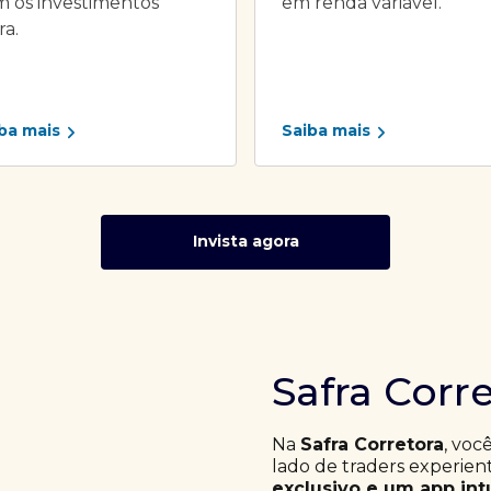
 os investimentos
em renda variável.
ra.
ba mais
Saiba mais
Invista agora
Safra Corr
Na
Safra Corretora
, voc
lado de traders experie
exclusivo e um app int