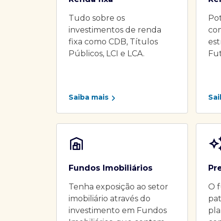
Tudo sobre os
Pot
investimentos de renda
co
fixa como CDB, Títulos
es
Públicos, LCI e LCA.
Fu
Saiba mais
Sai
Fundos Imobiliários
Pr
Tenha exposição ao setor
O f
imobiliário através do
pat
investimento em Fundos
pla