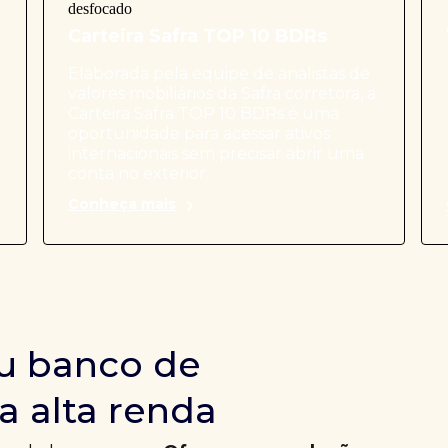
Carteira Safra TOP 10 BDRs
Elaborada pela equipe de analistas de
valores mobiliários da Safra corretora, a
Carteira Safra TOP 10 BDRs é uma
oportunidade para acessar ativos
internacionais sem precisar abrir uma
conta no exterior.
Conheça mais
u banco de
a alta renda