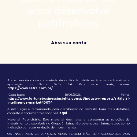
patrimônio e ampliação de oportunidades globais.
anos desenvolve
patrimônios
Abra sua conta
A abertura da conta e a emissão de cartão de crédito estão sujeitos à análise e
aprovação do Banco Safra S.A. Para saber mais, acesse:
https://www.safra.com.br/
¹Data-base: 18/08/2025. Fonte
https://www.fortunebusinessinsights.com/pt/industry-reports/artificial-
intelligence-market-100114
A instituição é remunerada pela distribuição do produto. Para mais detalhes,
consulte o documento disponível
aqui
.
Material Publicitário. Este material destina-se a apresentar as soluções de
investimento disponíveis no Grupo J. Safra, não devendo ser interpretado como
indicação ou recomendação de investimento.
OS INVESTIMENTOS APRESENTADOS PODEM NÃO SER ADEQUADOS AOS