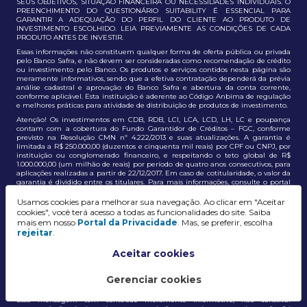
SEUS OBJETIVOS, SITUAÇÃO FINANCEIRA OU NECESSIDADES INDIVIDUAIS. O
PREENCHIMENTO DO QUESTIONÁRIO SUITABILITY É ESSENCIAL PARA
GARANTIR A ADEQUAÇÃO DO PERFIL DO CLIENTE AO PRODUTO DE
INVESTIMENTO ESCOLHIDO. LEIA PREVIAMENTE AS CONDIÇÕES DE CADA
PRODUTO ANTES DE INVESTIR.
Essas informações não constituem qualquer forma de oferta pública ou privada
pelo Banco Safra, e não devem ser consideradas como recomendação de crédito
ou investimento pelo Banco. Os produtos e serviços contidos nesta página são
meramente informativos, sendo que a efetiva contratação dependerá da prévia
análise cadastral e aprovação do Banco Safra e abertura da conta corrente,
conforme aplicável. Esta instituição é aderente ao Código Anbima de regulação
e melhores práticas para atividade de distribuição de produtos de investimento.
Atenção! Os investimentos em CDB, RDB, LCI, LCA, LCD, LH, LC e poupança
contam com a cobertura do Fundo Garantidor de Créditos – FGC, conforme
previsto na Resolução CMN nº 4.222/2013 e suas atualizações. A garantia é
limitada a R$ 250.000,00 (duzentos e cinquenta mil reais) por CPF ou CNPJ, por
instituição ou conglomerado financeiro, e respeitando o teto global de R$
1.000.000,00 (um milhão de reais) por período de quatro anos consecutivos, para
aplicações realizadas a partir de 22/12/2017. Em caso de cotitularidade, o valor da
garantia é dividido entre os titulares. Para mais informações, consulte o portal
oficial do FGC:
https://www.fgc.org.br/
Usamos cookies para melhorar sua navegação. Ao clicar em "Aceitar
As informações aqui dispostas têm conteúdo meramente informativo, não
cookies", você terá acesso a todas as funcionalidades do site. Saiba
constituem e não devem ser utilizadas como recomendação, auxiliar ou
mais em nosso
Portal da Privacidade
. Mas, se preferir, escolha
influenciar investidores no processo de tomada de decisão de investimento ou
rejeitar
.
adesão a produtos e serviços, bem como não discrimina todos os termos,
condições e riscos inerentes a um investimento no mercado financeiro e de
capitais. A decisão pelo tipo de investimento, serviço ou produto, bem como a
Aceitar cookies
análise de risco e a adequação do produto ao perfil do cliente, é de
responsabilidade exclusiva do cliente. O Grupo J. Safra não será responsável por
perdas diretas, indiretas ou lucros cessantes decorrentes da utilização destas
Gerenciar cookies
informações para quaisquer finalidades.
Essa mensagem tem conteúdo meramente informativo, não constitui