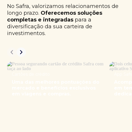
No Safra, valorizamos relacionamentos de
longo prazo.
Oferecemos soluções
completas e integradas
para a
diversificação da sua carteira de
investimentos.
Cartões de crédito
App Safr
Uma das melhores pontuações do
Acompa
mercado e benefícios exclusivos
em tem
em viagens e compras.
dedica