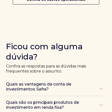
Ficou com alguma
dúvida?
Confira as respostas para as dúvidas mais
frequentes sobre o assunto.
Quais as vantagens da conta de
investimentos Safra?
Ao abrir uma conta Safra, você terá acesso a diversas
Quais são os principais produtos de
vantagens, como:
investimento em renda fixa?
Atendimento exclusivo de especialistas Safra
,