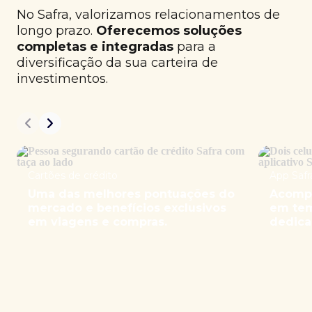
No Safra, valorizamos relacionamentos de
longo prazo.
Oferecemos soluções
completas e integradas
para a
diversificação da sua carteira de
investimentos.
Cartões de crédito
App Safr
Uma das melhores pontuações do
Acompa
mercado e benefícios exclusivos
em tem
em viagens e compras.
dedica