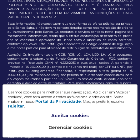
SEUS OBJETIVOS, SITUAÇÃO FINANCEIRA OU NECESSIDADES INDIVIDUAIS. O
PREENCHIMENTO DO QUESTIONÁRIO SUITABILITY É ESSENCIAL PARA
GARANTIR A ADEQUAÇÃO DO PERFIL DO CLIENTE AO PRODUTO DE
INVESTIMENTO ESCOLHIDO. LEIA PREVIAMENTE AS CONDIÇÕES DE CADA
PRODUTO ANTES DE INVESTIR.
Essas informações não constituem qualquer forma de oferta pública ou privada
pelo Banco Safra, e não devem ser consideradas como recomendação de crédito
ou investimento pelo Banco. Os produtos e serviços contidos nesta página são
meramente informativos, sendo que a efetiva contratação dependerá da prévia
análise cadastral e aprovação do Banco Safra e abertura da conta corrente,
conforme aplicável. Esta instituição é aderente ao Código Anbima de regulação
e melhores práticas para atividade de distribuição de produtos de investimento.
Atenção! Os investimentos em CDB, RDB, LCI, LCA, LCD, LH, LC e poupança
contam com a cobertura do Fundo Garantidor de Créditos – FGC, conforme
previsto na Resolução CMN nº 4.222/2013 e suas atualizações. A garantia é
limitada a R$ 250.000,00 (duzentos e cinquenta mil reais) por CPF ou CNPJ, por
instituição ou conglomerado financeiro, e respeitando o teto global de R$
1.000.000,00 (um milhão de reais) por período de quatro anos consecutivos, para
aplicações realizadas a partir de 22/12/2017. Em caso de cotitularidade, o valor da
garantia é dividido entre os titulares. Para mais informações, consulte o portal
oficial do FGC:
https://www.fgc.org.br/
Usamos cookies para melhorar sua navegação. Ao clicar em "Aceitar
As informações aqui dispostas têm conteúdo meramente informativo, não
cookies", você terá acesso a todas as funcionalidades do site. Saiba
constituem e não devem ser utilizadas como recomendação, auxiliar ou
mais em nosso
Portal da Privacidade
. Mas, se preferir, escolha
influenciar investidores no processo de tomada de decisão de investimento ou
rejeitar
.
adesão a produtos e serviços, bem como não discrimina todos os termos,
condições e riscos inerentes a um investimento no mercado financeiro e de
capitais. A decisão pelo tipo de investimento, serviço ou produto, bem como a
Aceitar cookies
análise de risco e a adequação do produto ao perfil do cliente, é de
responsabilidade exclusiva do cliente. O Grupo J. Safra não será responsável por
perdas diretas, indiretas ou lucros cessantes decorrentes da utilização destas
Gerenciar cookies
informações para quaisquer finalidades.
Essa mensagem tem conteúdo meramente informativo, não constitui