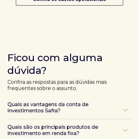
Ficou com alguma
dúvida?
Confira as respostas para as dúvidas mais
frequentes sobre o assunto.
Quais as vantagens da conta de
investimentos Safra?
Ao abrir uma conta Safra, você terá acesso a diversas
Quais são os principais produtos de
vantagens, como:
investimento em renda fixa?
Atendimento exclusivo de especialistas Safra
,