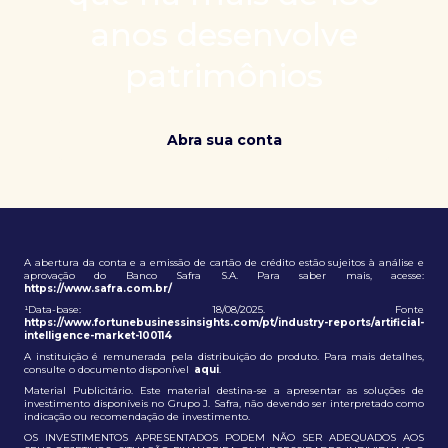
patrimônio e ampliação de oportunidades globais.
anos desenvolve
patrimônios
Abra sua conta
A abertura da conta e a emissão de cartão de crédito estão sujeitos à análise e
aprovação do Banco Safra S.A. Para saber mais, acesse:
https://www.safra.com.br/
¹Data-base: 18/08/2025. Fonte
https://www.fortunebusinessinsights.com/pt/industry-reports/artificial-
intelligence-market-100114
A instituição é remunerada pela distribuição do produto. Para mais detalhes,
consulte o documento disponível
aqui
.
Material Publicitário. Este material destina-se a apresentar as soluções de
investimento disponíveis no Grupo J. Safra, não devendo ser interpretado como
indicação ou recomendação de investimento.
OS INVESTIMENTOS APRESENTADOS PODEM NÃO SER ADEQUADOS AOS