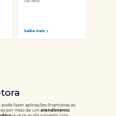
carteira.
Saiba mais
etora
ê pode fazer aplicações financeiras ao
ntes por meio de um
atendimento
uitivo
que te ajuda a investir com