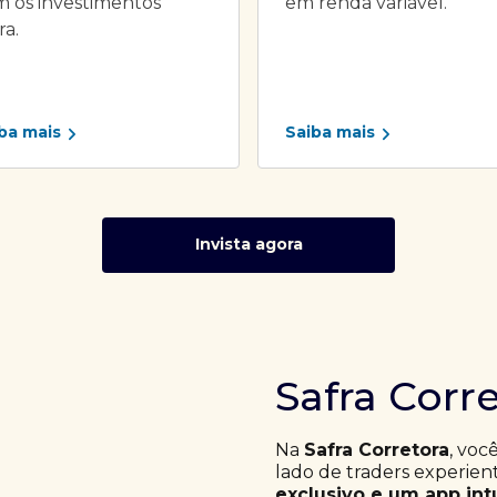
 os investimentos
em renda variável.
ra.
ba mais
Saiba mais
Invista agora
Safra Corr
Na
Safra Corretora
, voc
lado de traders experie
exclusivo e um app int