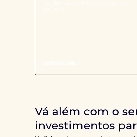
investimentos em ações para o seu
portfólio.
Conheça mais
Vá além com o se
investimentos par