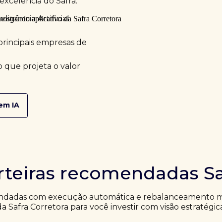
excelência do Safra.
ligência Artificial
principais empresas de
 que projeta o valor
em IA
rteiras recomendadas Sa
ndadas com execução automática e rebalanceamento me
da Safra Corretora para você investir com visão estratégic