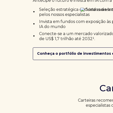
Antecipe o futuro e invista em IA com a 
•
Seleção estratégica de fundos de Inte
pelos nossos especialistas
•
Invista em fundos com exposição às 
IA do mundo
•
Conecte-se a um mercado valorizado
de US$ 1,7 trilhão até 2032¹.
Conheça o portfólio de investimentos 
Ca
Carteiras recome
especialistas 