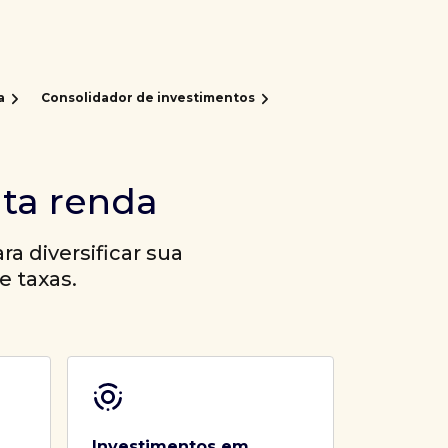
a
Consolidador de investimentos
lta renda
a diversificar sua
e taxas.
Investimentos em