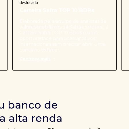
Carteira Safra TOP 10 BDRs
Elaborada pela equipe de analistas de
valores mobiliários da Safra corretora, a
Carteira Safra TOP 10 BDRs é uma
oportunidade para acessar ativos
internacionais sem precisar abrir uma
conta no exterior.
Conheça mais
u banco de
a alta renda