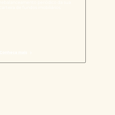
rebalanceamento periódico da sua
carteira de fundos imobiliários.
Conheça mais