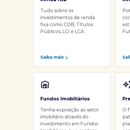
Tudo sobre os
Pot
investimentos de renda
co
fixa como CDB, Títulos
es
Públicos, LCI e LCA.
Fu
Saiba mais
Sai
Fundos Imobiliários
Pr
Tenha exposição ao setor
O f
imobiliário através do
pat
investimento em Fundos
pla