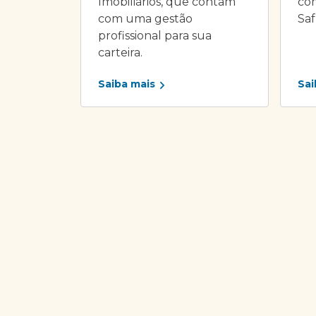
Imobiliários, que contam
com
com uma gestão
Saf
profissional para sua
carteira.
Saiba mais
Sai