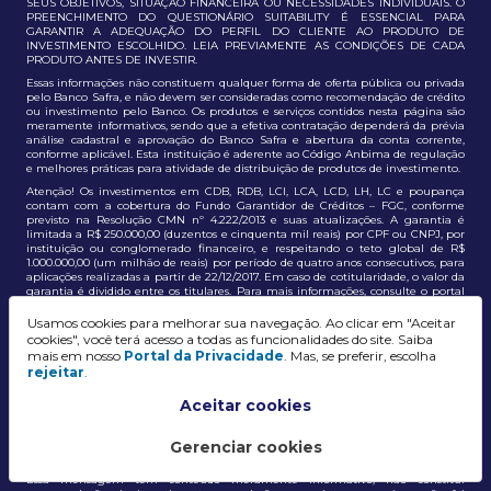
SEUS OBJETIVOS, SITUAÇÃO FINANCEIRA OU NECESSIDADES INDIVIDUAIS. O
PREENCHIMENTO DO QUESTIONÁRIO SUITABILITY É ESSENCIAL PARA
GARANTIR A ADEQUAÇÃO DO PERFIL DO CLIENTE AO PRODUTO DE
INVESTIMENTO ESCOLHIDO. LEIA PREVIAMENTE AS CONDIÇÕES DE CADA
PRODUTO ANTES DE INVESTIR.
Essas informações não constituem qualquer forma de oferta pública ou privada
pelo Banco Safra, e não devem ser consideradas como recomendação de crédito
ou investimento pelo Banco. Os produtos e serviços contidos nesta página são
meramente informativos, sendo que a efetiva contratação dependerá da prévia
análise cadastral e aprovação do Banco Safra e abertura da conta corrente,
conforme aplicável. Esta instituição é aderente ao Código Anbima de regulação
e melhores práticas para atividade de distribuição de produtos de investimento.
Atenção! Os investimentos em CDB, RDB, LCI, LCA, LCD, LH, LC e poupança
contam com a cobertura do Fundo Garantidor de Créditos – FGC, conforme
previsto na Resolução CMN nº 4.222/2013 e suas atualizações. A garantia é
limitada a R$ 250.000,00 (duzentos e cinquenta mil reais) por CPF ou CNPJ, por
instituição ou conglomerado financeiro, e respeitando o teto global de R$
1.000.000,00 (um milhão de reais) por período de quatro anos consecutivos, para
aplicações realizadas a partir de 22/12/2017. Em caso de cotitularidade, o valor da
garantia é dividido entre os titulares. Para mais informações, consulte o portal
oficial do FGC:
https://www.fgc.org.br/
Usamos cookies para melhorar sua navegação. Ao clicar em "Aceitar
As informações aqui dispostas têm conteúdo meramente informativo, não
cookies", você terá acesso a todas as funcionalidades do site. Saiba
constituem e não devem ser utilizadas como recomendação, auxiliar ou
mais em nosso
Portal da Privacidade
. Mas, se preferir, escolha
influenciar investidores no processo de tomada de decisão de investimento ou
rejeitar
.
adesão a produtos e serviços, bem como não discrimina todos os termos,
condições e riscos inerentes a um investimento no mercado financeiro e de
capitais. A decisão pelo tipo de investimento, serviço ou produto, bem como a
Aceitar cookies
análise de risco e a adequação do produto ao perfil do cliente, é de
responsabilidade exclusiva do cliente. O Grupo J. Safra não será responsável por
perdas diretas, indiretas ou lucros cessantes decorrentes da utilização destas
Gerenciar cookies
informações para quaisquer finalidades.
Essa mensagem tem conteúdo meramente informativo, não constitui