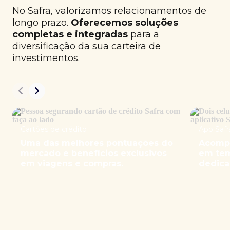
No Safra, valorizamos relacionamentos de
longo prazo.
Oferecemos soluções
completas e integradas
para a
diversificação da sua carteira de
investimentos.
Cartões de crédito
App Safr
Uma das melhores pontuações do
Acompa
mercado e benefícios exclusivos
em tem
em viagens e compras.
dedica