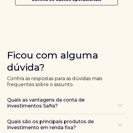
Ficou com alguma
dúvida?
Confira as respostas para as dúvidas mais
frequentes sobre o assunto.
Quais as vantagens da conta de
investimentos Safra?
Ao abrir uma conta Safra, você terá acesso a diversas
Quais são os principais produtos de
vantagens, como:
investimento em renda fixa?
Atendimento exclusivo de especialistas Safra
,