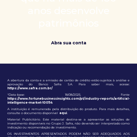
patrimônio e ampliação de oportunidades globais.
anos desenvolve
patrimônios
Abra sua conta
A abertura da conta e a emissão de cartão de crédito estão sujeitos à análise e
aprovação do Banco Safra S.A. Para saber mais, acesse:
https://www.safra.com.br/
¹Data-base: 18/08/2025. Fonte
https://www.fortunebusinessinsights.com/pt/industry-reports/artificial-
intelligence-market-100114
A instituição é remunerada pela distribuição do produto. Para mais detalhes,
consulte o documento disponível
aqui
.
Material Publicitário. Este material destina-se a apresentar as soluções de
investimento disponíveis no Grupo J. Safra, não devendo ser interpretado como
indicação ou recomendação de investimento.
OS INVESTIMENTOS APRESENTADOS PODEM NÃO SER ADEQUADOS AOS